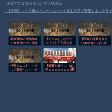
身近すぎる“厄介な人たち”が大集合！
【動画】ロシア軍のドローンをネット発射装置で撃墜するウクラ
【動画】逃げる判断はやっ！埼玉でスマホ運転のプリウスに当て
【動画】よく助けられたな。岐阜の川で外国人が溺れてしまう事
渡邊渚さん「私がPTSDと診断された当時、世間はまだPTSDと
高速道路の合流路線
【テニスをしないテ
【画像】村重杏奈さ
【動画】自動ドアの仕組みを理解した富山のツバメが賢い。
で速度合わせて合流
ニプリ】王子様と恋
ん(30)のおっぱいが
【朗報】Amazon、汗が飛び散る灼熱の「マンガ毎週末セール（5
塞いで来るトラック
に落ちる？イブラヒ
コチラ
www
ム！
wwwwwwwwwwww
【動画】高速道路を走行中の車からリアガラスが飛んでくる事故(ﾟo
子供向け漫画、謎の闇の大会に参加しがち問題
托卵クエスト ～そ
【衝撃】銀だこ、88
【朗報】大人気漫画「GANTZ」がAmazonでなんと全巻100円ｗ
して繁殖へ…～ そ
円ｗｗｗｗｗｗｗｗ
の１０７
ｗｗ
まだ墓石があるだけマシと見るべきか。今はもう合葬墓ばかり
Powered by livedoor 相互RSS