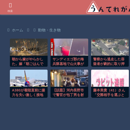
世界の衝撃動画などを紹介
検索
ホーム
動物・生き物
朝から嫁がやらかし
サンディエゴ郡の海
警察から逃走した容
た。嫁「朝ごはんで
兵隊基地で山火事が
疑者が劇的に取り押
す」俺「テーブルに
拡大し避難命令！！
さえられる瞬間！！
ありませんね」嫁
「これは……
A380が着陸直前に揚
【話題】河内長野市
藤本美貴（41）さん
力を失い激しく接地
で警官が包丁男を射
「交際相手を選ぶと
する衝撃の瞬間！！
殺した場面の映像が
きは顔は二の次、イ
公開される。
ケメンってつまらな
い」