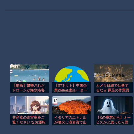
【動画】撃墜された
【IT/ネット】中国企
カメラ目線で仕事す
ドローンが海水浴客
業Zbtlink製ルーター
るなｗ 裸足の作業員
で賑わうビーチに墜
20機種にバックド
がじわじわくる製造
落して3人死亡。
ア、外部から完全制
現場
御のおそれ
共産党の街宣車をご
イタリアのエトナ山
【Xの車窓から】オー
覧ください なお運転
が噴火し溶岩流で山
ビスかと思ったら野
手は無傷
肌がオレンジに染ま
生の炊飯器で草 ほ
る！！
か