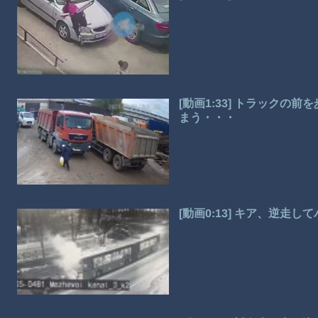
[動画1:33] トラック
まう・・・
[動画0:13] キア、逆走