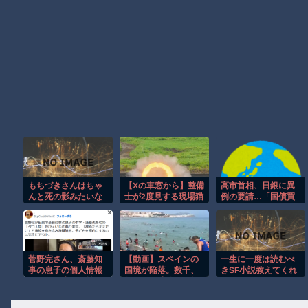
もちづきさんはちゃ
【Xの車窓から】整備
高市首相、日銀に異
んと死の影みたいな
士が2度見する現場猫
例の要請…「国債買
の描いてるからまあ
案件 ほか
い入れ」を求めてい
真似するやつは自己
た
責任だわ
菅野完さん、斎藤知
【動画】スペインの
一生に一度は読むべ
事の息子の個人情報
国境が陥落。数千、
きSF小説教えてくれ
をバラし虐めを煽る
数万の不法移民が押
→
「嫌なら知事を辞め
し寄せる。
ろ」