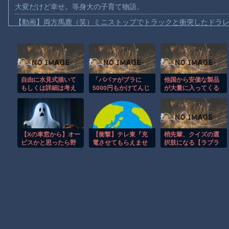
大変だけど幸せ。等身大の子育て物語。
【動画】両方馬鹿（笑）ミニストップでトラックと衝突したドラレ
【動画】地震発生時の熊本総合病院の手術室の様子が(((ﾟДﾟ)))
【動画】野菜売りのおじさんにドローンを特攻させるおそロシア
【動画】首都高で4tトラックが原因の玉突き事故に巻き込まれた
自由に水見式描いて
「ババァがブラに
他国から安価な製品
【朗報】大人気漫画「GANTZ」がAmazonでなんと全巻100円ｗ
もしくは詳細は考え
5000円もかけてんじ
が大量に入ってくる
【動画】サッカーの試合中の落雷で選手1人が死亡、12人が負傷し
ず念能力名だけ捏造
ゃねぇ」安い衣料品
と市場から駆逐され
して描いて
店で「スポブラ」を
かねないからな。自
まだ墓石があるだけマシと見るべきか。今はもう合葬墓ばかり
買えという夫。55
由な市場が原則とは
歳、パート妻の下着
言え、国による保護
【動画】新型のさすまた、限界突破ｗｗｗｗｗｗ
は贅沢品か
も必要だ
【Xの車窓から】オー
【衝撃】テレ東『充
梢先輩、クイズの選
【謎】広島県が頑なに「はだしのゲンコラボ喫茶」をやらない理
ビスかと思ったら野
電させてもらえませ
択肢になる【ラブラ
生の炊飯器で草 ほ
んか？』が放送10年
イブ！蓮ノ空】
ヒロインが死ぬアニメって四月は君の嘘くらいしかないような
か
目突入という事実ｗ
ｗｗｗｗｗ
Powered by livedoor 相互RSS