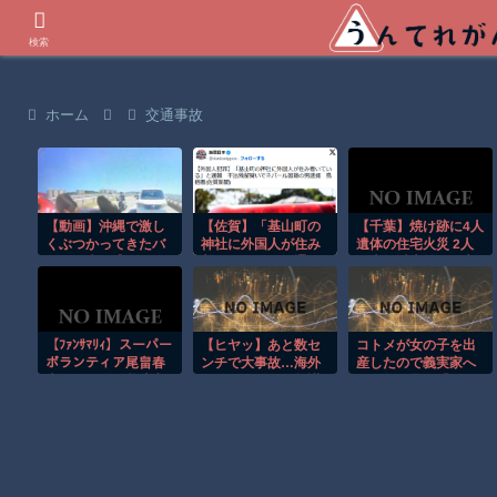
世界の衝撃動画などを紹介
検索
ホーム
交通事故
【動画】沖縄で激し
【佐賀】「基山町の
【千葉】焼け跡に4人
くぶつかってきたバ
神社に外国人が住み
遺体の住宅火災 2人
イクに当て逃げされ
着いている」と通
は半年以上前に死亡
てしまうドラレコ。
報 不法残留疑いで
か 八街市
ネパール国籍の男逮
捕
【ﾌｧﾝｻﾏﾘｨ】スーパー
【ヒヤッ】あと数セ
コトメが女の子を出
ボランティア尾畠春
ンチで大事故…海外
産したので義実家へ
夫さん(86) が熊本入
サイクリストの無謀
アポ無し凸。「コト
りへ「自分の飲む水
すぎる走りがレベチ
メさんとこも女の子
は自分で持ってい
ｗ
なんですね。女の子
く」「対価・飲食は
産むなんて女として
一切頂かない」
は不良品ですね。
ま、不良品同士仲良
くしましょう。