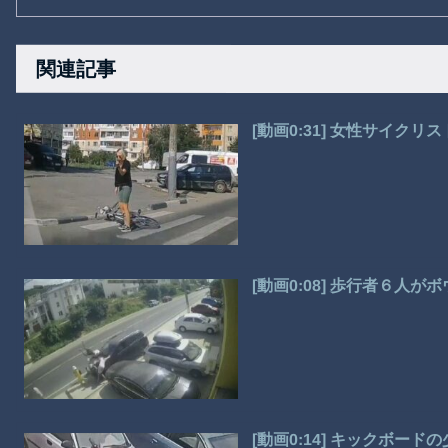
関連記事
[動画0:31] 女性サイク
[動画0:08] 歩行者６人
[動画0:14] キックボー