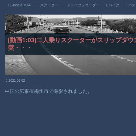
Google MAP
スクーター
ドライブレコーダー
バイク
バス
[動画1:03]二人乗りスクーターがスリップダ
突・・・
2021.03.02
中国の広東省梅州市で撮影されました。