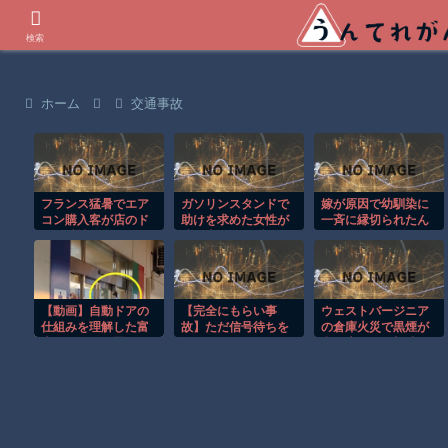
世界の衝撃動画などを紹介
検索
ホーム
交通事故
フランス猛暑でエア
ガソリンスタンドで
嫁が原因で幼馴染に
コン購入客が店のド
助けを求めた女性が
一斉に縁切られたん
アを破壊し殺到！！
連れ去られる瞬
だが俺の話を聞いて
間！！
くれ
【動画】自動ドアの
【完全にもらい事
ウェストバージニア
仕組みを理解した富
故】ただ信号待ちを
の倉庫火災で黒煙が
山のツバメが賢い。
していただけなの
空へ広がる衝撃映
に…こんなの避けら
像！！
れる!?