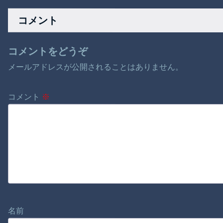
小さな犬を連れてる
巻100円ｗｗｗｗｗ
イルを見た。
人、本当に醜い」←
ｗ
コメント
これどう思
コメントをどうぞ
メールアドレスが公開されることはありません。
コメント
※
名前