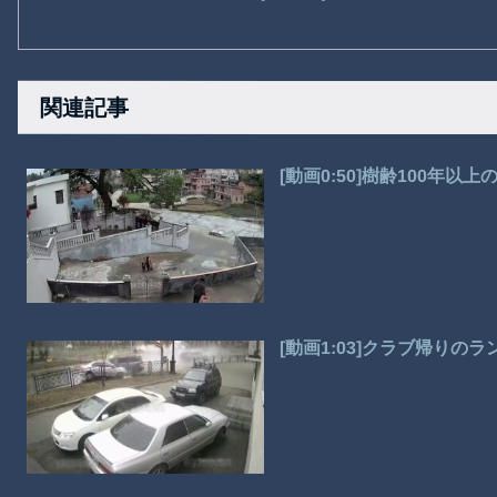
関連記事
[動画0:50]樹齢100年以
[動画1:03]クラブ帰り