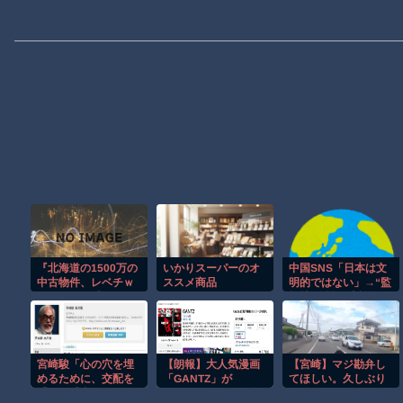
『北海道の1500万の
いかりスーパーのオ
中国SNS「日本は文
中古物件、レベチｗ
ススメ商品
明的ではない」→“監
ｗｗｗ』と『ディズ
視社会”論が大論争に
ニーのおいなり巻
ｗｗｗ
（600円）、賛否両
論ｗ』ほか 8/7 ネタ
宮崎駿「心の穴を埋
【朗報】大人気漫画
【宮崎】マジ勘弁し
めるために、交配を
「GANTZ」が
てほしい。久しぶり
重ねた毛虫みたいな
Amazonでなんと全
に恐ろしい子供ミサ