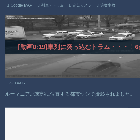
Google MAP
列車・トラム
定点カメラ
追突事故
[動画0:19]車列に突っ込むトラム・・・
2021.03.17
ルーマニア北東部に位置する都市ヤシで撮影されました。