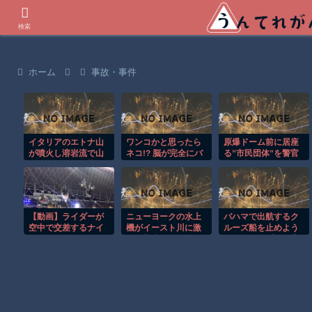
世界の衝撃動画などを紹介
検索
ホーム
事故・事件
イタリアのエトナ山
ワンコかと思ったら
原爆ドーム前に居座
が噴火し溶岩流で山
ネコ!? 脳が完全にバ
る”市民団体”を警官
肌がオレンジに染ま
グるｗ
隊が排除、その瞬間
る！！
に周囲で見守ってい
た観客たちが……
【動画】ライダーが
ニューヨークの水上
バハマで出航するク
空中で交差するナイ
機がイースト川に激
ルーズ船を止めよう
トロサーカスのスタ
しく着水する恐怖の
とするカップルの悲
ントがクレイジー。
瞬間！！
劇！！