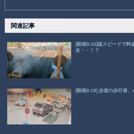
関連記事
[動画0:10]猛スピード
走・・！？
[動画0:18] 歩道の歩行