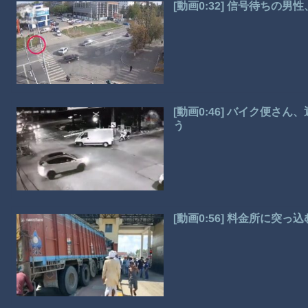
[動画0:32] 信号待ち
[動画0:46] バイク便
う
[動画0:56] 料金所に突