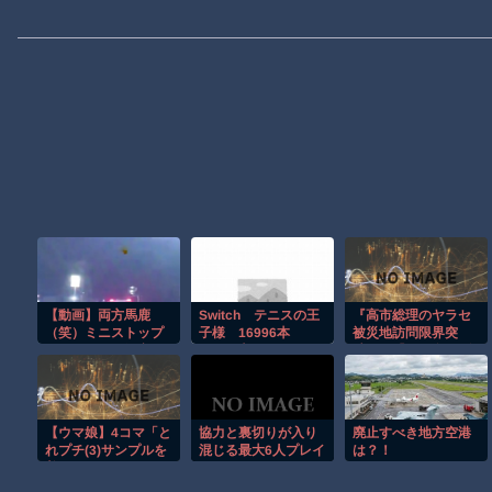
【動画】両方馬鹿
Switch テニスの王
『高市総理のヤラセ
（笑）ミニストップ
子様 16996本
被災地訪問限界突
でトラックと衝突し
16987本
破』と『ドカ食いダ
たドラレコが（ノ
イスキ！ もちづきさ
∇`）
ん､アニメ化決定！』
ほか 8/5 ネタ
【ウマ娘】4コマ「と
協力と裏切りが入り
廃止すべき地方空港
れプチ(3)サンプルを
混じる最大6人プレイ
は？！
着服」
のデスゲームホラー
ACT『C.U.B.E』が