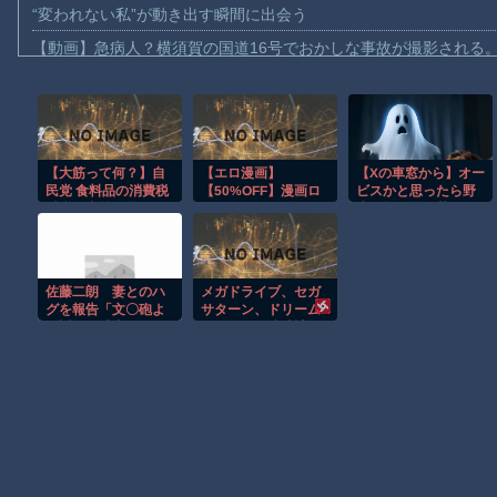
“変われない私”が動き出す瞬間に出会う
【動画】急病人？横須賀の国道16号でおかしな事故が撮影される
Amazon「マンガ毎週末セール（50%還元）」アツいスポーツマ
【群馬】デカいNinja乗りさん、後方確認しない軽四に当てられて
【動画】ビッグフットの正体が判明
【大筋って何？】自
【エロ漫画】
【Xの車窓から】オー
【動画】DJI Neo2で釣りの自撮りをしようとした男の悲劇（ノ∇`
民党 食料品の消費税
【50%OFF】漫画ロ
ビスかと思ったら野
【動画】タイのティパンコーン王子が日本人女性とデートか？
減税を大筋了承
ーレンス2018年3月
生の炊飯器で草 ほ
号【2026サマーCP
か
お前らがメイドイン韓国で認めてるもの 「キムチ」あと3つは？
8/31まで】
AmazonのアツさMax！心も踊る「マンガ毎週末セール（50%還
佐藤二朗 妻とのハ
メガドライブ、セガ
【動画】これはお見事。中国重慶市で珍しい事故が撮影される。
グを報告「文〇砲よ
サターン、ドリーム
り遥かに威力は弱い
キャストが腕時計
【画像】十二支合体！！ところでその前足、猫じゃね？
が、僕のノロケ砲を
に。セガハードを常
お見舞いする」
時身につけられるフ
ァン必見のアイテ
Powered by livedoor 相互RSS
ム。 これは “買い”