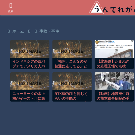
世界の衝撃動画などを紹介
検索
ホーム
事故・事件
インドネシアの西パ
『福岡、こんなのが
【北海道】たまねぎ
プアでアメリカ人パ
普通に走ってる』と
の処理工場で点検
イロット殺害を武装
『日本露悪系アニメ
中 倒れたコンテナ
組織が主張。
最盛期へ、韓国人か
に挟まれ死亡 北見
らも心配される』ほ
市
か 8/6 ネタ
ニューヨークの水上
RTX5070Tiと同じく
【動画】地震発生時
機がイースト川に激
らいの性能の
の熊本総合病院の手
しく着水する恐怖の
RX9070XTがほぼ半
術室の様子が(((ﾟ
瞬間！！
額で買える価格バグ
Дﾟ)))