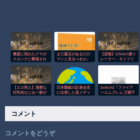
裏庭に現れたクマが
まだ墓石があるだけ
【悲報】GTA6の新ト
スカンクに撃退され
マシと見るべきか。
レーラー、ネトフリ
るまさかの瞬間！！
今はもう合葬墓ばか
独占(6時間先行)ｗｗ
り
ｗ
【エロ同人】清楚な
日本製紙の記者会見
Switch2「ファイア
巨乳幼なじみ一家が
に出席した某メディ
ーエムブレム 万紫千
四人そろって俺専用
ア記者、被害者の個
紅」容量は29.5GB！
メス穴になっちゃっ
人情報を執拗に聞き
任天堂ゲーまでｽﾄﾚｰ
た！2
出そうとしてしま
ｼﾞ馬鹿食いで容量圧
コメント
い……
迫堂に
コメントをどうぞ