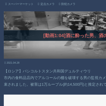
スーパーマーケット
定点カメラ
防犯カメラ
[動画1:04]酒に酔った男、
2021.04.28
【ロシア】バシコルトスタン共和国デュルティウリ
市内の食料品店内でアルコールの棚を破壊する男の監視カ
束されました。被害は1万ルーブル(約14,500円)と推定され