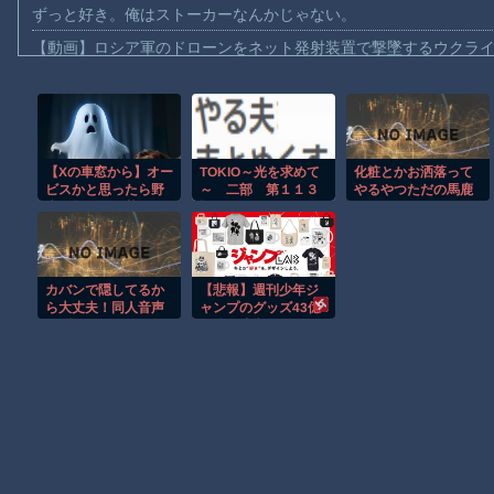
ずっと好き。俺はストーカーなんかじゃない。
【動画】ロシア軍のドローンをネット発射装置で撃墜するウクラ
【動画】逃げる判断はやっ！埼玉でスマホ運転のプリウスに当て
【動画】よく助けられたな。岐阜の川で外国人が溺れてしまう事
渡邊渚さん「私がPTSDと診断された当時、世間はまだPTSDと
【Xの車窓から】オー
TOKIO～光を求めて
化粧とかお洒落って
【動画】自動ドアの仕組みを理解した富山のツバメが賢い。
ビスかと思ったら野
～ 二部 第１１３
やるやつただの馬鹿
【朗報】Amazon、汗が飛び散る灼熱の「マンガ毎週末セール（5
生の炊飯器で草 ほ
話
だよな
か
【動画】高速道路を走行中の車からリアガラスが飛んでくる事故(ﾟo
子供向け漫画、謎の闇の大会に参加しがち問題
カバンで隠してるか
【悲報】週刊少年ジ
【朗報】大人気漫画「GANTZ」がAmazonでなんと全巻100円ｗ
ら大丈夫！同人音声
ャンプのグッズ43億
を聞きながらフルボ
円分を注文して全キ
まだ墓石があるだけマシと見るべきか。今はもう合葬墓ばかり
ッキで電車通勤中の
ャンセルした32歳女
男が中央線に出現！
さん、逮捕ｗｗｗｗ
ｗｗｗｗｗｗ
Powered by livedoor 相互RSS