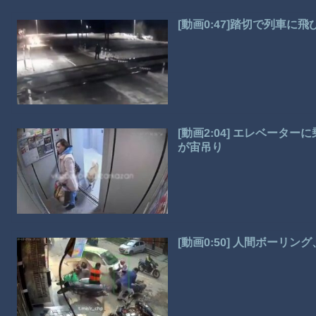
[動画0:47]踏切で列車
[動画2:04] エレベー
が宙吊り
[動画0:50] 人間ボーリ