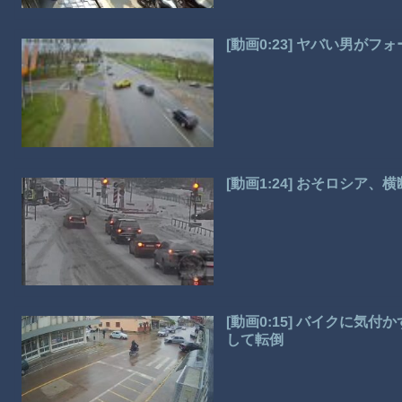
[動画0:23] ヤバい男
[動画1:24] おそロシ
[動画0:15] バイクに
して転倒