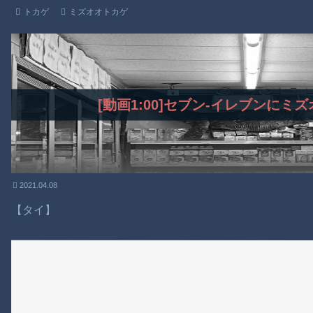
トカゲ
ミズオオトカゲ
[動画1:00]セブン-イレブンに
2021.04.08
【タイ】