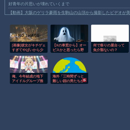
好青年の片思いが壊れていくまで
【動画】大阪のゲリラ豪雨を生駒山の山頂から撮影したビデオが
【動画】イッヌ、煽ってしまう
【動画】ゴルフ中の嵐を撮影していた男性が雷に打たれる事故。
【画像】地球上で最も珍しい茶色いパンダｗｗｗ
[画像]彼女がキチゲェ
【Xの車窓から】オー
何で祭りの屋台って
【動画】これは怖い。三重の国道23号で撮影された避けようがな
すぎてやばいから少
ビスかと思ったら野
魚介類ないの？
【動画】バイクの少年を無理やり止めるパトカーが怖いｗｗｗｗ
し愚痴らせてくれ、
生の炊飯器で草 ほ
わんちゃん別れる
か
【動画】世界一過酷なオフロードレースのコース設計が絶対にお
【悲報】テレ東の若手女子アナ「国民が勝手に我々取材陣にカメ
俺、今年結成の地下
海外「三時間ずっと
ｗｗｗｗ
アイドルグループ推
難しい顔の男たちが
してんだが、競合に
部屋で喋ってるだけ
Amazon「マンガ毎週末セール（50%還元）」アツいスポーツマ
負けてる。
だった」名作と呼ば
れる映画で寝た人た
【動画】ビッグフットの正体が判明
ちの告白…
Powered by livedoor 相互RSS