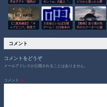
手女子アナ「国民が
モン！w」大阪人「...
ビスかと思ったら野
勝手に我々取材陣に
埼玉言うほど栄えて
生の炊飯器で草 ほ
カメラを向ける
ないやん」俺「で
か
な！」→何様のつも
も、西やんw」
りだと炎上ｗｗｗｗ
ｗｗ
【二度見確定】「キ
２次会といえば王様
【動画】走り屋が先
ャブどこ!?」初見で
ゲーム！ エ口命令の
行のスクーターに猛
全員が混乱する特殊
王様ゲームやりまし
スピードで突っ込む
トラックｗ【低す
ょ！ その5
事故。
ぎ】
コメント
コメントをどうぞ
メールアドレスが公開されることはありません。
コメント
※