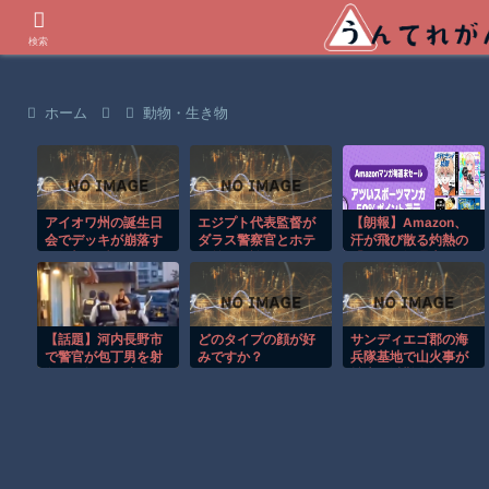
世界の衝撃動画などを紹介
検索
ホーム
動物・生き物
アイオワ州の誕生日
エジプト代表監督が
【朗報】Amazon、
会でデッキが崩落す
ダラス警察官とホテ
汗が飛び散る灼熱の
る衝撃の瞬間！！
ル前で口論に！！
「マンガ毎週末セー
ル（50%還元）」を
開催！
【話題】河内長野市
どのタイプの顔が好
サンディエゴ郡の海
で警官が包丁男を射
みですか？
兵隊基地で山火事が
殺した場面の映像が
拡大し避難命令！！
公開される。