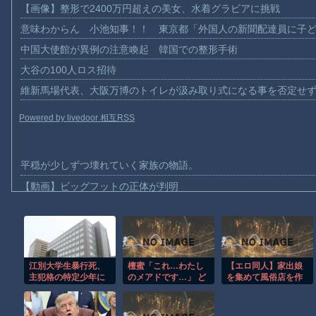
【画像】整形で2400万円超えの美女、水着グラビアに挑戦
意味わからん 小池知事！！ 東京都「外国人の新聞配達員に子
中国大使館が異例の注意喚起 韓国での整形手術
大谷の100人ロス招待
維新馬場代表、大阪万博のトイレが汲み取り式になる事を否定せ
Powered by livedoor 相互RSS
平穏が少しずつ壊れていく家族の物語。
【動画】ビッグフットの正体が判明
【動画】DJI Neo2で釣りの自撮りをしようとした男の悲劇（ノ∇`
【動画】タイのティパンコーン王子が日本人女性とデートか？
お前らがメイドイン韓国で認めてるもの 「キムチ」あと3つは？
江別大学生暴行死、
檀蜜「これ…わたし
【エロ同人】家出娘
AmazonのアツさMax！心も踊る「マンガ毎週末セール（50%還
主犯格の特定少年に
のメアドです…」 ど
を集めて風俗店を作
【動画】これはお見事。中国重慶市で珍しい事故が撮影される。
「無期懲役」の判決
うする？
ってみた！ 風俗店経
営シミュレーション
【画像】十二支合体！！ところでその前足、猫じゃね？