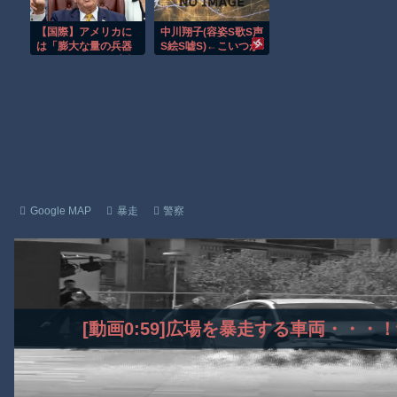
【動画】ロシア軍のドローンをネット発射装置で撃墜するウクラ
【国際】アメリカに
中川翔子(容姿S歌S声
【動画】逃げる判断はやっ！埼玉でスマホ運転のプリウスに当て
は「膨大な量の兵器
S絵S嘘S)←こいつが
がある」トランプ氏
天下取れなかった理
渡邊渚さん「私がPTSDと診断された当時、世間はまだPTSDと
が主張 在庫枯渇の
由？
報道受け
Powered by livedoor 相互RSS
Google MAP
暴走
警察
[動画0:59]広場を暴走する車両・・