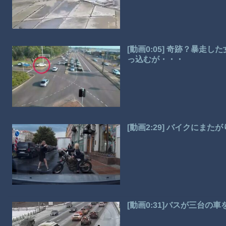
[動画0:05] 奇跡？暴
っ込むが・・・
[動画2:29] バイクにま
[動画0:31]バスが三台の