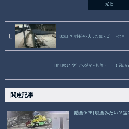
[動画1:01]制御を失った猛スピードの車
[動画0:17]少年が3階から転落・・・！男
関連記事
[動画0:28] 映画みたい