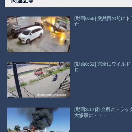
関連記事
[動画0:55] 突然目の
亡
[動画0:52] 完全にワ
ロ
[動画3:17]料金所にト
大惨事に・・・