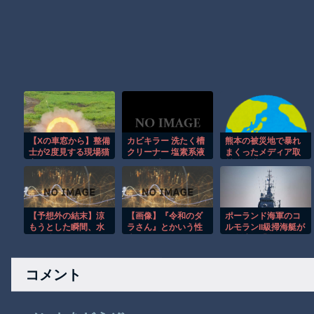
【Xの車窓から】整備
カビキラー 洗たく槽
熊本の被災地で暴れ
士が2度見する現場猫
クリーナー 塩素系液
まくったメディア取
案件 ほか
体タイプ 550g 3本セ
材陣、堪忍袋の緒が
ット が激安！
切れた地元住民が苦
情を寄せまくった結
果……
【予想外の結末】涼
【画像】『令和のダ
ポーランド海軍のコ
もうとした瞬間、水
ラさん』とかいう性
ルモランII級掃海艇が
圧が強すぎて吹っ飛
癖アニメ ｗｖｗｖｗ
国際演習「海風26-
んだｗ
ｖｗｖ
2」に参加！
コメント