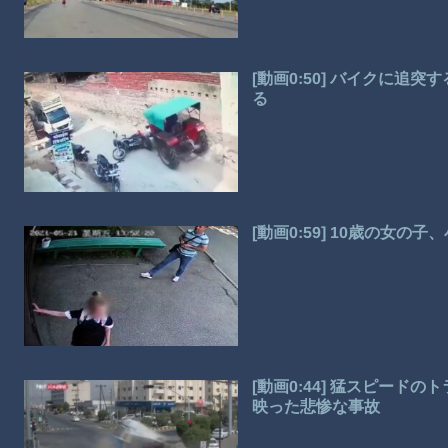
[動画0:50] バイクに
る
[動画0:59] 10歳の女
[動画0:44] 猛スピー
映った悲惨な事故