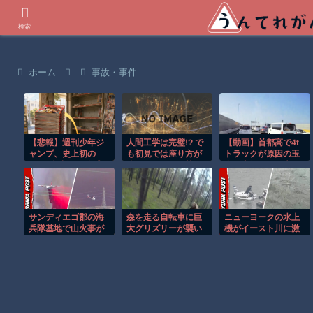
世界の衝撃動画などを紹介
検索
ホーム
事故・事件
【悲報】週刊少年ジ
人間工学は完璧!? で
【動画】首都高で4t
ャンプ、史上初の
も初見では座り方が
トラックが原因の玉
100万部割れ 全盛
分からなそうな椅子
突き事故に巻き込ま
期653万部から98万
がこちらｗ
れた軽バンの車載。
部に…紙の雑誌
「100万
サンディエゴ郡の海
森を走る自転車に巨
ニューヨークの水上
兵隊基地で山火事が
大グリズリーが襲い
機がイースト川に激
拡大し避難命令！！
掛かる恐怖のGoPro
しく着水する恐怖の
映像！！
瞬間！！