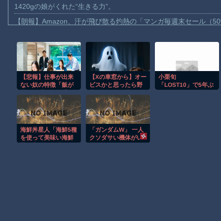
1420gの娘がくれた“生きる力”。
【朗報】Amazon、汗が飛び散る灼熱の「マンガ毎週末セール（5
【動画】高速道路を走行中の車からリアガラスが飛んでくる事故(ﾟo
子供向け漫画、謎の闇の大会に参加しがち問題
【動画】ロシアの空挺兵、パラシュートが開かずに墜落してしま
【悲報】仕事が出来
【Xの車窓から】オー
小栗旬
【動画】両方馬鹿（笑）ミニストップでトラックと衝突したドラレ
ない奴の特徴「飯が
ビスかと思ったら野
「LOST10」で5年ぶ
【動画】地震発生時の熊本総合病院の手術室の様子が(((ﾟДﾟ)))
遅い」「運転下手」
生の炊飯器で草 ほ
り民放ドラマレギュ
ｗｗｗｗｗｗｗｗｗ
か
ラーに、初共演の横
【動画】野菜売りのおじさんにドローンを特攻させるおそロシア
ｗ
浜流星とバディ役
「もう最高です」
【朗報】大人気漫画「GANTZ」がAmazonでなんと全巻100円ｗ
海鮮丼星人「海鮮5種
「ガンダムW」 一人
まだ墓石があるだけマシと見るべきか。今はもう合葬墓ばかり
を使って美味い海鮮
クソダサい機体がい
丼を出せ。不味かっ
るよな
【動画】新型のさすまた、限界突破ｗｗｗｗｗｗ
たら滅ぼす。」ワイ
「！！」ｼｭﾊﾞﾊﾞ
Powered by livedoor 相互RSS