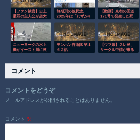
【ファン歓喜】史上
無期刑の仮釈放、
【動画】京都の国道
最弱の主人公が超大
2025年は「わずか4
171号で発生した死
作映画に!? スペラン
人」2024年は32人が
亡事故を記録したド
カー愛が凄すぎたｗ
獄中死…「終身刑
ライブレコーダー。
化」の傾向続く
ニューヨークの水上
モンハン自衛隊 第１
【ウマ娘】スレ民、
機がイースト川に激
６２話
サークル申請が来る
しく着水する恐怖の
がコメントを見て拒
瞬間！！
否してしまう
コメント
コメントをどうぞ
メールアドレスが公開されることはありません。
コメント
※