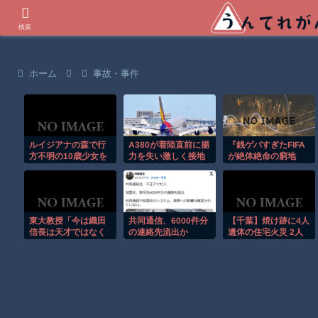
世界の衝撃動画などを紹介
検索
ホーム
事故・事件
ルイジアナの森で行
A380が着陸直前に揚
『銭ゲバすぎたFIFA
方不明の10歳少女を
力を失い激しく接地
が絶体絶命の窮地
ドローンが発見！！
する衝撃の瞬間！！
に』と『東名高速で
子供を膝にのせて運
転させてるアホ親が
撮影される』ほか
7/31 ネタ
東大教授「今は織田
共同通信、6000件分
【千葉】焼け跡に4人
信長は天才ではなく
の連絡先流出か
遺体の住宅火災 2人
凡人だったという説
「おわびします」と
は半年以上前に死亡
が強いがそれは違う
ラフな軽い謝罪コメ
か 八街市
と思う」
ントを発表