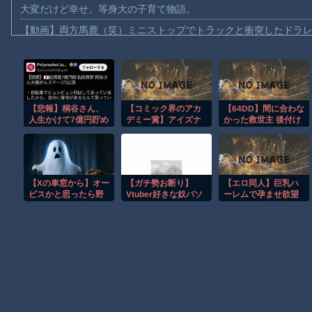
大変だけど幸せ。等身大の子育て物語。
【動画】両方馬鹿（笑）ミニストップでトラックと衝突したドラレ
【動画】地震発生時の熊本総合病院の手術室の様子が(((ﾟДﾟ)))
【動画】野菜売りのおじさんにドローンを特攻させるおそロシア
【動画】首都高で4tトラックが原因の玉突き事故に巻き込まれた
【悲報】桐谷さん、
【コミック界のアカ
【64DD】間に合わな
【朗報】大人気漫画「GANTZ」がAmazonでなんと全巻100円ｗ
人生かけて7億円貯め
デミー賞】アイズナ
かった救世主 後付け
【動画】サッカーの試合中の落雷で選手1人が死亡、12人が負傷し
た末にガン発覚「も
ー賞で「マジンガー
拡張パーツは本当に
っと素直に遊べばよ
Z」や「デビルマン」
普及しないな Switch
まだ墓石があるだけマシと見るべきか。今はもう合葬墓ばかり
かっ
の永井豪さん、 2024
Onlineの方で出して
た」・・・・・・・
年に逝去された鳥山
くれないかな…
【動画】新型のさすまた、限界突破ｗｗｗｗｗｗ
・・
明さんが殿堂入り。
【Xの車窓から】オー
【ガチ勢お断り】
【エロ同人】巨乳ハ
「Dr.スランプ」「ド
【謎】広島県が頑なに「はだしのゲンコラボ喫茶」をやらない理
ビスかと思ったら野
Vtuber好きな奴パソ
ーレムで孕ませ欲望
ラゴンボール」
生の炊飯器で草 ほ
コンorスマホ用のス
が暴走する美麗美乳
ヒロインが死ぬアニメって四月は君の嘘くらいしかないような
か
ピーカー何使って
OLたちと濃密な夜を
る？コスパ良いの教
過ごす話ｗ
えてくれ
Powered by livedoor 相互RSS