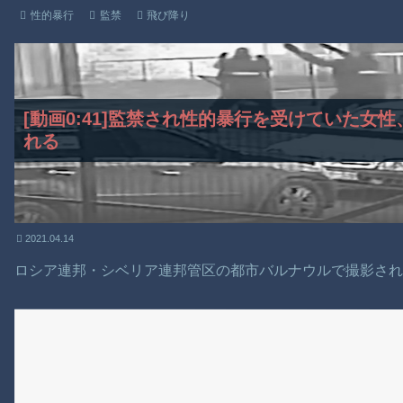
性的暴行
監禁
飛び降り
[動画0:41]監禁され性的暴行を受けていた女
れる
2021.04.14
ロシア連邦・シベリア連邦管区の都市バルナウルで撮影さ