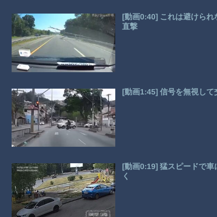
[動画0:40] これは避
直撃
[動画1:45] 信号を無
[動画0:19] 猛スピー
く