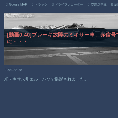
Google MAP
トラック
ドライブレコーダー
交差点事故
故
[動画0:40]ブレーキ故障のミキサー車、赤信
に・・・
2021.04.20
米テキサス州エル・パソで撮影されました。