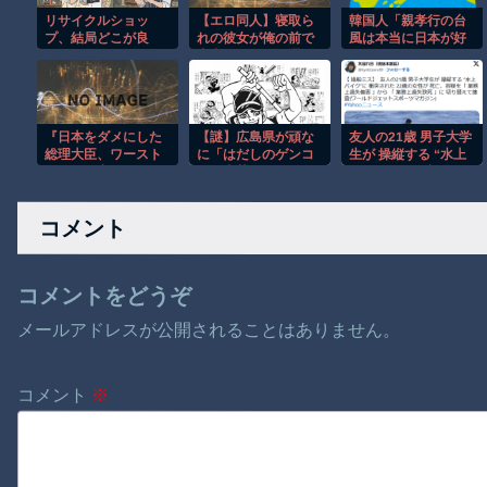
リサイクルショッ
【エロ同人】寝取ら
韓国人「親孝行の台
プ、結局どこが良
れの彼女が俺の前で
風は本当に日本が好
い？
中出し孕ませを選ぶ
きなんだな」
夜の支配と堕ちた関
係ｗ
『日本をダメにした
【謎】広島県が頑な
友人の21歳 男子大学
総理大臣、ワースト
に「はだしのゲンコ
生が 操縦する “水上
１位が同点でこの人
ラボ喫茶」をやらな
バイク”に 衝突され
ｗ』と『松屋、食器
い理由
た 22歳の女性が 死亡
の仕分けまでセルフ
コメント
に』ほか 8/7 ネタ
コメントをどうぞ
メールアドレスが公開されることはありません。
コメント
※