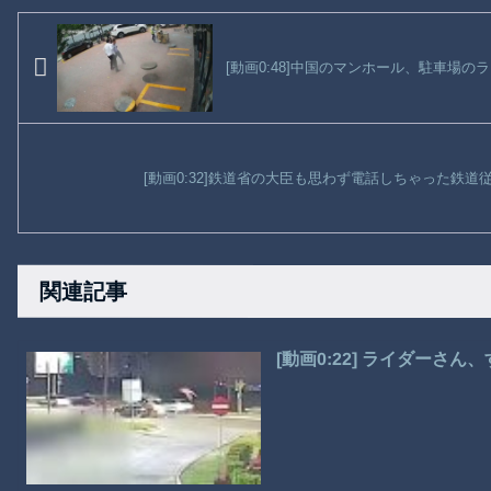
[動画0:48]中国のマンホール、駐車場
[動画0:32]鉄道省の大臣も思わず電話しちゃった鉄
関連記事
[動画0:22] ライダーさ