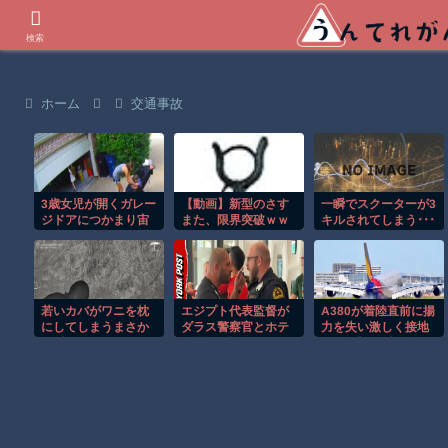
世界の衝撃動画などを紹介
検索
ホーム
交通事故
3歳女児が開くガレー
【動画】新型のさす
一瞬でスクーターが3
ジドアにつかまり宙
また、限界突破ｗｗ
キルされてしまう･･･
づりになる危険な瞬
ｗｗｗｗ
間！！
若いカバがワニを枕
エジプト代表監督が
A380が着陸直前に揚
にしてしまうまさか
ダラス警察官とホテ
力を失い激しく接地
の瞬間！！
ル前で口論に！！
する衝撃の瞬間！！