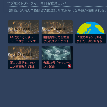
ブブ家のドタバタが、今日も愛おしい！
【動画】急病人？横須賀の国道16号でおかしな事故が撮影される
Amazon「マンガ毎週末セール（50%還元）」アツいスポーツマ
【群馬】デカいNinja乗りさん、後方確認しない軽四に当てられて
【動画】ビッグフットの正体が判明
20代女「くっさっ
劇団員やってる友達
「注文キャンセルし
【動画】DJI Neo2で釣りの自撮りをしようとした男の悲劇（ノ∇`
っ！これザーメンや
からたまにチケット
ました。身分証を提
【動画】タイのティパンコーン王子が日本人女性とデートか？
ん！！」学習塾経営
買わされるから見に
出してください」と
の60歳男性、総武線
行くんやけど
Amazonから突然の
お前らがメイドイン韓国で認めてるもの 「キムチ」あと3つは？
でリュックを前にし
さ・・・
メール、怪しすぎる
て死角でチ●コポロン
のでカスタマーに確
AmazonのアツさMax！心も踊る「マンガ毎週末セール（50%還
シコシコ、女に精子
認したら……
面白い単発モノのア
台風15号「チャンホ
かけて逮捕
【動画】これはお見事。中国重慶市で珍しい事故が撮影される。
ニメ映画教えて欲し
ン」迷走
い
【画像】十二支合体！！ところでその前足、猫じゃね？
Powered by livedoor 相互RSS