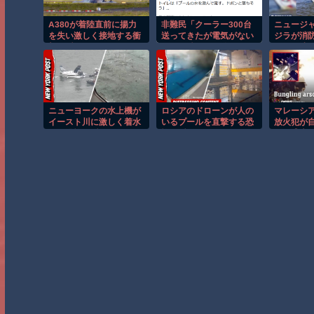
A380が着陸直前に揚力
非難民「クーラー300台
ニュージ
を失い激しく接地する衝
送ってきたが電気がない
ジラが消
撃の瞬間！！
から野積のまま使えな
し船が沈
い。進次郎は馬鹿だ」
ニューヨークの水上機が
ロシアのドローンが人の
マレーシ
イースト川に激しく着水
いるプールを直撃する恐
放火犯が
する恐怖の瞬間！！
怖の瞬間！！
つけ逃走