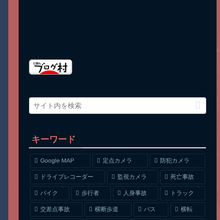
キーワード
Google MAP
定点カメラ
防犯カメラ
ドライブレコーダー
監視カメラ
死亡事故
人身事故
トラック
バイク
歩行者
交差点事故
横断歩道
バス
横転