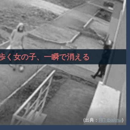
ろを歩く女の子、一瞬で消える
(出典：
ЯП файлы
)