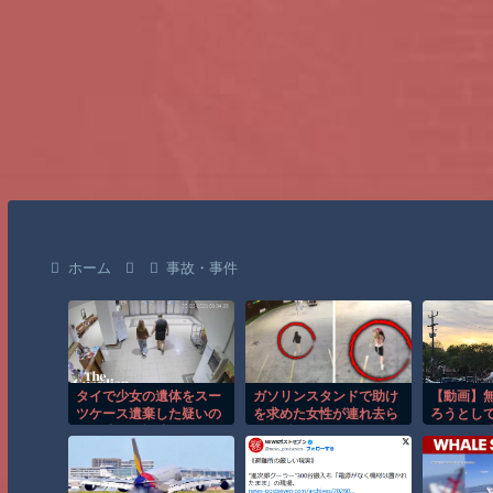
ホーム
事故・事件
タイで少女の遺体をスー
ガソリンスタンドで助け
【動画】
ツケース遺棄した疑いの
を求めた女性が連れ去ら
ろうとし
男が映る監視映像。
れる瞬間！！
ャリンコ