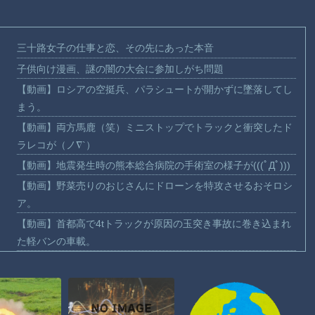
三十路女子の仕事と恋、その先にあった本音
子供向け漫画、謎の闇の大会に参加しがち問題
【動画】ロシアの空挺兵、パラシュートが開かずに墜落してし
まう。
【動画】両方馬鹿（笑）ミニストップでトラックと衝突したド
ラレコが（ノ∇`）
【動画】地震発生時の熊本総合病院の手術室の様子が(((ﾟДﾟ)))
【動画】野菜売りのおじさんにドローンを特攻させるおそロシ
ア。
【動画】首都高で4tトラックが原因の玉突き事故に巻き込まれ
た軽バンの車載。
【朗報】大人気漫画「GANTZ」がAmazonでなんと全巻100円
ｗｗｗｗｗｗ
まだ墓石があるだけマシと見るべきか。今はもう合葬墓ばかり