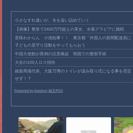
小さなすれ違いが、夫を追い詰めていく
【画像】整形で2400万円超えの美女、水着グラビアに挑戦
意味わからん 小池知事！！ 東京都「外国人の新聞配達員に
子どもの見守り活動をやってもらおう
中国大使館が異例の注意喚起 韓国での整形手術
大谷の100人ロス招待
維新馬場代表、大阪万博のトイレが汲み取り式になる事を否定
せず！？
Powered by livedoor 相互RSS