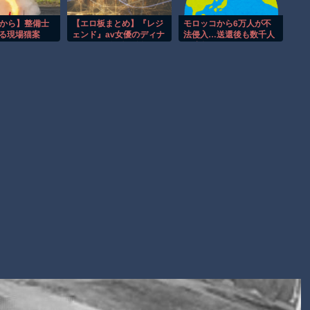
【動画】新型のさすまた、限界突破ｗｗｗｗｗｗ
窓から】整備士
【エロ板まとめ】『レジ
モロッコから6万人が不
【謎】広島県が頑なに「はだしのゲンコラボ喫茶」をやらない
する現場猫案
ェンド』av女優のディナ
法侵入…送還後も数千人
理由
ーデート付き撮影会
が残留
75000円
Powered by livedoor 相互RSS