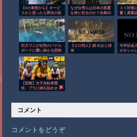
【Xの車窓から】オービ
なぜ台湾人は日本の英霊
スリ対策に
スかと思ったら野生の炊
を神と祀るのか？全島50
驚く貴重
飯器で草 ほか
カ所、信仰の真相に迫る
こちらｗ
映画が公開！
巨大ワニが女性のパドル
【エロ同人】続 めおと姉
今年社会
ボードに襲い掛かる恐怖
弟
がオシャ
の瞬間！！
濯物が大
当に早く
ないかし
【悲報】女子自転車競
技、ブラに綿を詰めまく
って空気抵抗を減らすチ
ート技が発覚ｗｗｗ
コメント
コメントをどうぞ