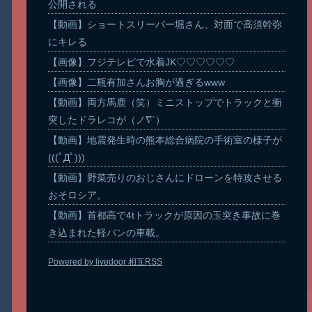
公開される
【動画】ショートスリーパー堀さん、対面で高須幹弥
にキレる
【画像】フジテレビで水着JK♡♡♡♡♡♡
【画像】二瓶有加さんお胸が過ぎるwww
【動画】両方馬鹿（笑）ミニストップでトラックと衝
突したドラレコが（ノ∇`）
【動画】地震発生時の熊本総合病院の手術室の様子が
(((ﾟДﾟ)))
【動画】野菜売りのおじさんにドローンを特攻させる
おそロシア。
【動画】首都高で4tトラックが原因の玉突き事故に巻
き込まれた軽バンの車載。
Powered by livedoor 相互RSS