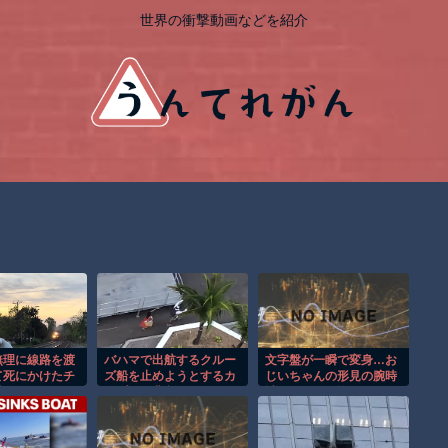
世界の衝撃動画などを紹介
無理に線路を渡
バハマで出航するクルー
文字盤が一瞬で変身…お
て死にかけたチ
ズ船を止めようとするカ
じいちゃんの形見の腕時
乗り。
ップルの悲劇！！
計がロマンの塊だった！