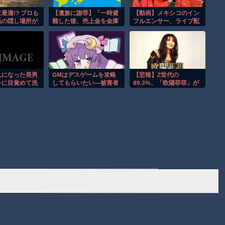
最適!? プロも
【遺族に謝罪】「一時避
【動画】メキシコのイン
品の隠し場所が
難した後、売上金を金庫
フルエンサー、ライブ配
に移すため、会社側が館
信中に襲撃されて死亡。
内に戻るよう要求し
た」・・・イオンモール
熊本のテナント会社
人になった長男
GMはデスゲームを攻略
【悲報】Z世代の
レに目覚めて洗
してもらいたい―被害者
89.3%、「欧陽菲菲」が
量に増えた。本
たちの頭脳戦― 第148
読めない…
出ていってくれ
話前編
ら