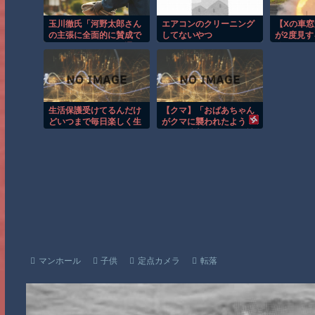
玉川徹氏「河野太郎さん
エアコンのクリーニング
【Xの車
の主張に全面的に賛成で
してないやつ
が2度見
まったくおっしゃる通り
件 ほか
です。消費税減税はやめ
ろ」
生活保護受けてるんだけ
【クマ】「おばあちゃん
どいつまで毎日楽しく生
がクマに襲われたよう
きられるだろ
だ」会津美里町でクマ被
害
マンホール
子供
定点カメラ
転落