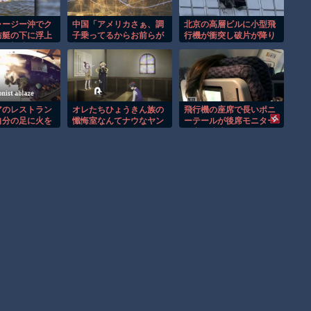
ャージー沖でク
中国「アメリカさぁ、調
北京の高層ビルに小型飛
防艇の下に浮上
子乗ってるからお前らが
行機が衝突し破片が降り
む衝撃映像！！
頼ってる軍用中国ドロー
注ぐ瞬間！！
ン輸出禁止するわw」
アのレストラン
オレたちひょうきん族の
飛行機の座席で長いポニ
自分の足に火を
懺悔室なんてナウなヤン
ーテールが後席モニター
する瞬間！！
グは知らんだろ
を塞ぐ迷惑行為！！