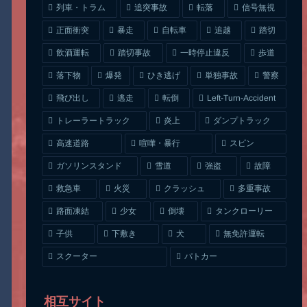
列車・トラム
追突事故
信号無視
転落
正面衝突
自転車
暴走
追越
踏切
一時停止違反
飲酒運転
踏切事故
歩道
ひき逃げ
単独事故
落下物
爆発
警察
Left-Turn-Accident
飛び出し
逃走
転倒
トレーラートラック
ダンプトラック
炎上
喧嘩・暴行
高速道路
スピン
ガソリンスタンド
雪道
強盗
故障
クラッシュ
多重事故
救急車
火災
タンクローリー
路面凍結
少女
倒壊
無免許運転
下敷き
子供
犬
スクーター
パトカー
相互サイト