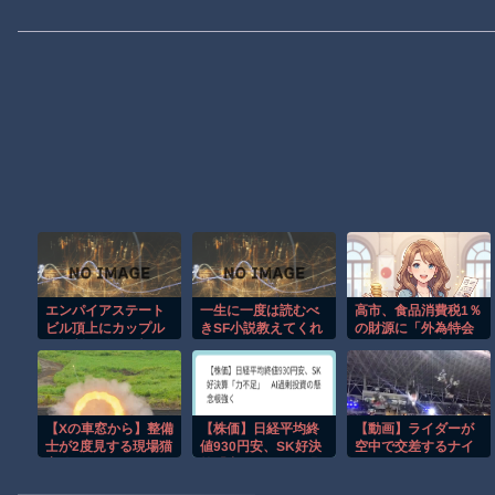
エンパイアステート
一生に一度は読むべ
高市、食品消費税1％
ビル頂上にカップル
きSF小説教えてくれ
の財源に「外為特会
が無断で登る衝撃の
→
ホクホク」を利用へ
事件！！
wwwwwwwwwwww
【Xの車窓から】整備
【株価】日経平均終
【動画】ライダーが
士が2度見する現場猫
値930円安、SK好決
空中で交差するナイ
案件 ほか
算「力不足」 AI過
トロサーカスのスタ
剰投資の懸念根強く
ントがクレイジー。