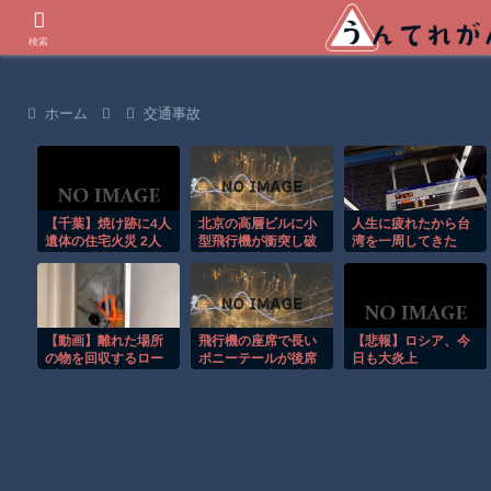
世界の衝撃動画などを紹介
検索
ホーム
交通事故
【千葉】焼け跡に4人
北京の高層ビルに小
人生に疲れたから台
遺体の住宅火災 2人
型飛行機が衝突し破
湾を一周してきた
は半年以上前に死亡
片が降り注ぐ瞬
か 八街市
間！！
【動画】離れた場所
飛行機の座席で長い
【悲報】ロシア、今
の物を回収するロー
ポニーテールが後席
日も大炎上
プワークが超便利で
モニターを塞ぐ迷惑
覚えたい。
行為！！