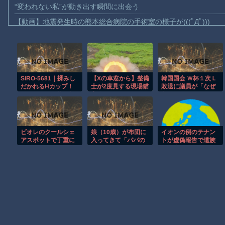
“変われない私”が動き出す瞬間に出会う
【動画】地震発生時の熊本総合病院の手術室の様子が(((ﾟДﾟ)))
【動画】野菜売りのおじさんにドローンを特攻させるおそロシア
【動画】首都高で4tトラックが原因の玉突き事故に巻き込まれた
【朗報】大人気漫画「GANTZ」がAmazonでなんと全巻100円ｗ
SIRO-5681｜揉みし
【Xの車窓から】整備
韓国国会 Ｗ杯１次Ｌ
【動画】サッカーの試合中の落雷で選手1人が死亡、12人が負傷し
だかれるHカップ！
士が2度見する現場猫
敗退に議員が「なぜ
まだ墓石があるだけマシと見るべきか。今はもう合葬墓ばかり
セックスでは持ち前
案件 ほか
負けたのか？」ソ
の武器で必ずパイズ
ン・フンミン先発落
【動画】名古屋栄で不良外人が警察官を突き飛ばす。逮捕しろや
リご奉仕！興奮しだ
ちは「監督の報復」
すとパンツぐっちょ
[7/30]
【動画】新型のさすまた、限界突破ｗｗｗｗｗｗ
り湿らせて、アナル
ビオレのクールシェ
娘（10歳）が布団に
イオンの例のテナン
ヒクヒクさせてしま
【謎】広島県が頑なに「はだしのゲンコラボ喫茶」をやらない理
アスポットで丁重に
入ってきて「パパの
トが虚偽報告で遺族
う！！ 【初撮り】ネ
扱われるリラックマ
赤ちゃん産む♥」って
を誤魔化そうとした
ットでAV応募→AV体
ヒロインが死ぬアニメって四月は君の嘘くらいしかないような
がコチラｗｗｗｗｗ
言われて金玉を揉ま
疑惑が浮上、「荷物
験撮影 2599｜シロウ
れる妄想してる。ど
を取りに戻りたい」
トTV
うしてこうなっちゃ
と申し出があったと
Powered by livedoor 相互RSS
ったの俺ら
説明するも……