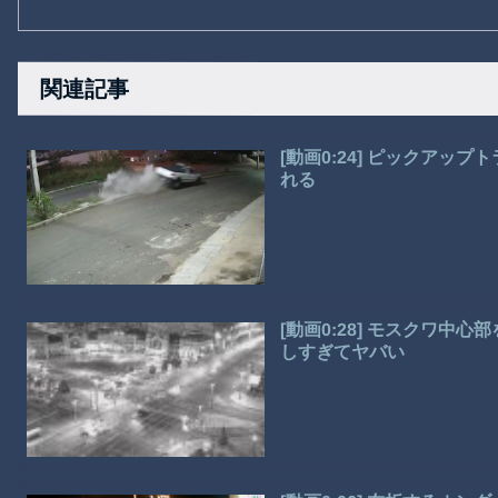
関連記事
[動画0:24] ピックア
れる
[動画0:28] モスクワ
しすぎてヤバい