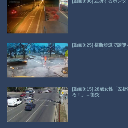
[動画0:06] 左折するホ
[動画0:25] 横断歩道で
[動画0:15] 28歳女性
ろ！」→衝突