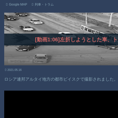
Google MAP
列車・トラム
[動画1:06]左折しようとした車
2021.05.16
ロシア連邦アルタイ地方の都市ビイスクで撮影されました