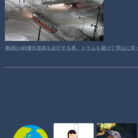
[動画1:06]優先道路を走行する車、トラムを避けて雪山に突