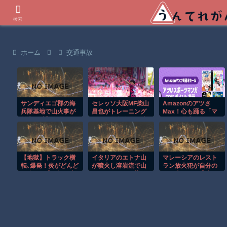
世界の衝撃動画などを紹介
検索
ホーム
交通事故
サンディエゴ郡の海
セレッソ大阪MF柴山
Amazonのアツさ
兵隊基地で山火事が
昌也がトレーニング
Max！心も踊る「マ
拡大し避難命令！！
マッチで負傷 左膝
ンガ毎週末セール
複合靭帯損傷で長期
（50%還元）」2日目
離脱へ
襲来！
【地獄】トラック横
イタリアのエトナ山
マレーシアのレスト
転､爆発！炎がどんど
が噴火し溶岩流で山
ラン放火犯が自分の
ん迫る…逃げ場を失
肌がオレンジに染ま
足に火をつけ逃走す
ったドライバーの恐
る！！
る瞬間！！
怖