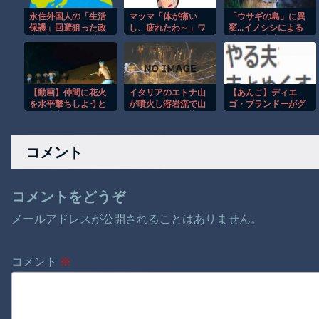
永住外国人の「生活
マッマ「体が痛い
「ウサギの島」に異
保護」回避狙った政
し、疲れたわ～」ワ
変...イノシシによる
府、許可要件の厳格
イ「ストレッチとか
捕食、観光客の餌や
化案を発表
運動がいいよ」
り要因 大久野島
【動画】仲間に花火
イタリアのエトナ山
【あんこ】ディエ
を水平撃ちしようと
が噴火し溶岩流で山
ゴ・ブランドーがグ
して障害を負ったか
肌がオレンジに染ま
ランドオーダーを終
もしれない事故。
る！！
わらせるようです
【FGO二部】 第１
コメント
６６話
コメントをどうぞ
メールアドレスが公開されることはありません。
コメント
※