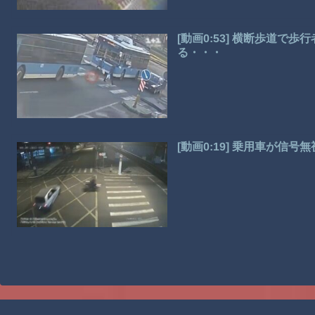
[動画0:53] 横断歩道で
る・・・
[動画0:19] 乗用車が信