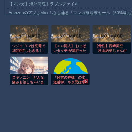
【マンガ】海外病院トラブルファイル
AmazonのアツさMax！心も踊る「マンガ毎週末セール（50%還
【動画】これはお見事。中国重慶市で珍しい事故が撮影される。
【画像】十二支合体！！ところでその前足、猫じゃね？
【動画】ロシア軍のドローンをネット発射装置で撃墜するウクラ
ジジイ「EVは充電で
【エロ同人】’おっぱ
【母性】西﨑美空
【動画】逃げる判断はやっ！埼玉でスマホ運転のプリウスに当て
1時間待ちおきる！」
いタッチ’が流行った
「杉山結菜ちゃんが
【動画】よく助けられたな。岐阜の川で外国人が溺れてしまう事
←家で充電しろよ
治安の悪い○○○のお
ほんとに可愛くて、
話
自分が育ててきたん
渡邊渚さん「私がPTSDと診断された当時、世間はまだPTSDと
じゃないかって思う
ぐらい」
【動画】自動ドアの仕組みを理解した富山のツバメが賢い。
ロキソニン「どんな
「経営の神様」の水
【朗報】Amazon、汗が飛び散る灼熱の「マンガ毎週末セール（5
痛みも治しちゃいま
道哲学、ネタ元は宗
すw」←現代のエリ
教団体の無償労働だ
子供向け漫画、謎の闇の大会に参加しがち問題
クサーやろ…
った
Powered by livedoor 相互RSS