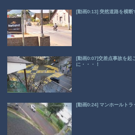
[動画0:13] 突然道路を
[動画0:07]交差点事故
に・・・！
[動画0:24] マンホール