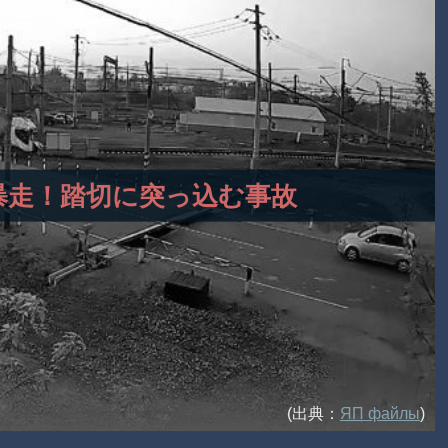
クが暴走！踏切に突っ込む事故
(出典：
ЯП файлы
)