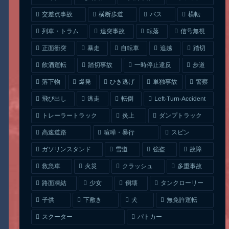
交差点事故
横断歩道
バス
横転
列車・トラム
追突事故
信号無視
転落
正面衝突
自転車
暴走
追越
踏切
一時停止違反
飲酒運転
踏切事故
歩道
ひき逃げ
単独事故
落下物
爆発
警察
Left-Turn-Accident
飛び出し
逃走
転倒
トレーラートラック
ダンプトラック
炎上
喧嘩・暴行
高速道路
スピン
ガソリンスタンド
雪道
強盗
故障
クラッシュ
多重事故
救急車
火災
タンクローリー
路面凍結
少女
倒壊
無免許運転
下敷き
子供
犬
スクーター
パトカー