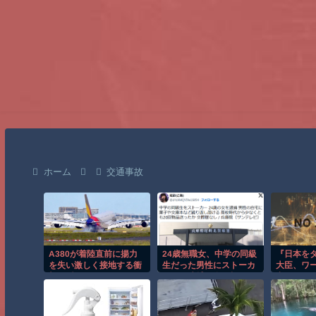
ホーム
交通事故
A380が着陸直前に揚力
24歳無職女、中学の同級
『日本を
を失い激しく接地する衝
生だった男性にストーカ
大臣、ワ
撃の瞬間！！
ーして逮捕 全く親しく
点でこの
ないのに20回以上物品贈
屋、食器
る
ルフに』ほか