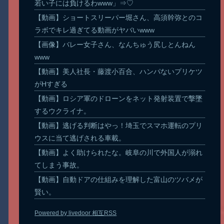
若い子には負けるわwww」⇒♡
【動画】ショートスリーパー堀さん、高須幹弥とのコ
ラボでキレ過ぎてる動画がヤバいwww
【画像】バレー女子さん、なんちゅう尻しとんねん
www
【動画】美人社長・藤渡小百合、ハンパないプリケツ
がHすぎる
【動画】ロシア軍のドローンをネット発射装置で撃墜
するウクライナ。
【動画】逃げる判断はやっ！埼玉でスマホ運転のプリ
ウスに当て逃げされる車載。
【動画】よく助けられたな。岐阜の川で外国人が溺れ
てしまう事故。
【動画】自動ドアの仕組みを理解した富山のツバメが
賢い。
Powered by livedoor 相互RSS