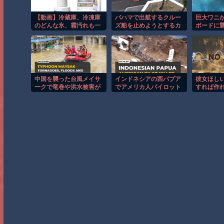
【動画】冷蔵庫、冷凍庫
バハマで出航するクルー
巨大ワニ
のどんな氷、霜汚れも一
ズ船を止めようとするカ
ボードに
瞬で溶かす除氷スプレー
ップルの悲劇！！
の瞬間！
発売！
中国を襲った台風メイサ
インドネシアの西パプア
彼女ほし
ークで竜巻や洪水被害が
でアメリカ人パイロット
すれば作
広がる！！
殺害を武装組織が主張。