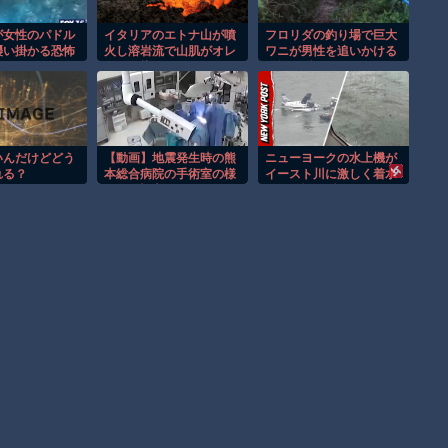
が女性のパドル
イタリアのエトナ山が噴
フロリダの釣り場で巨大
襲い掛かる恐怖
火し溶岩流で山肌がオレ
ワニが男性を追いかける
！
ンジに染まる！！
恐怖の瞬間！！
いんだけどどう
【動画】地震発生時の熊
ニューヨークの水上機が
れる？
本総合病院の手術室の様
イースト川に激しく着水
子が(((ﾟДﾟ)))
する恐怖の瞬間！！