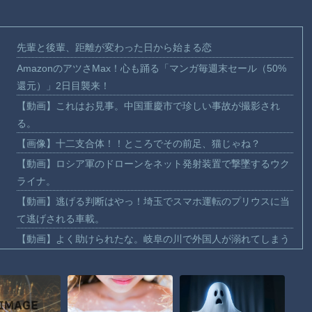
先輩と後輩、距離が変わった日から始まる恋
AmazonのアツさMax！心も踊る「マンガ毎週末セール（50%
還元）」2日目襲来！
【動画】これはお見事。中国重慶市で珍しい事故が撮影され
る。
【画像】十二支合体！！ところでその前足、猫じゃね？
【動画】ロシア軍のドローンをネット発射装置で撃墜するウク
ライナ。
【動画】逃げる判断はやっ！埼玉でスマホ運転のプリウスに当
て逃げされる車載。
【動画】よく助けられたな。岐阜の川で外国人が溺れてしまう
事故。
渡邊渚さん「私がPTSDと診断された当時、世間はまだPTSDと
いう言葉は浸透されていませんでした」