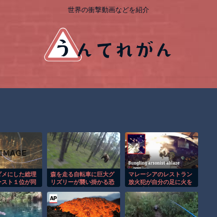
世界の衝撃動画などを紹介
ダメにした総理
森を走る自転車に巨大グ
マレーシアのレストラン
ースト１位が同
リズリーが襲い掛かる恐
放火犯が自分の足に火を
人ｗ』と『松
怖のGoPro映像！！
つけ逃走する瞬間！！
の仕分けまでセ
 8/7 ネタ