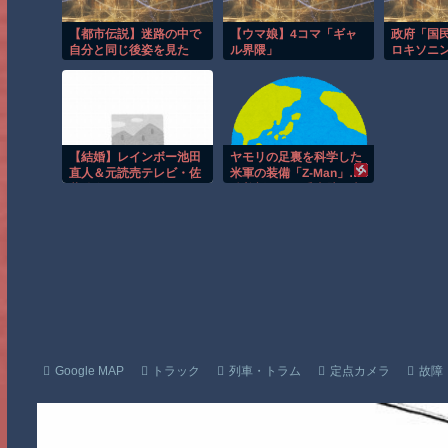
【都市伝説】迷路の中で
【ウマ娘】4コマ「ギャ
政府「国
自分と同じ後姿を見た
ル界隈」
ロキソニ
る」104
の1を保
直撃、20
【結婚】レインボー池田
ヤモリの足裏を科学した
直人＆元読売テレビ・佐
米軍の装備「Z-Man」…
藤佳奈アナが結婚
粘着剤なしで垂直壁を走
る驚異の技術！
Google MAP
トラック
列車・トラム
定点カメラ
故障