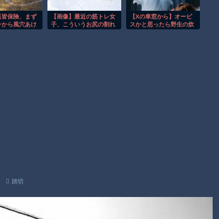
【動画】自動ドアの仕組みを理解した富山のツバメが賢い。
【朗報】Amazon、汗が飛び散る灼熱の「マンガ毎週末セール
民皆保険、まず
【画像】最近の筋トレ女
【Xの車窓から】オービ
ンから風穴あけ
子、こういうお尻の割れ
スかと思ったら野生の炊
（50%還元）」を開催！
2品目の薬価4分
目がくっきりのレギンス
飯器で草 ほか
険適用外で財布
を履くようになる♡♡♡
子供向け漫画、謎の闇の大会に参加しがち問題
27年3月開始
Powered by livedoor 相互RSS
踏切