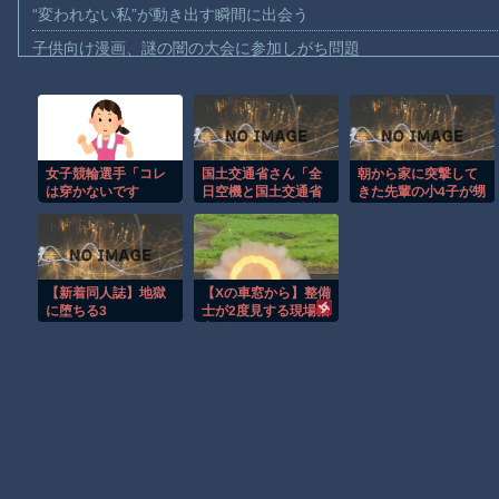
“変われない私”が動き出す瞬間に出会う
子供向け漫画、謎の闇の大会に参加しがち問題
【動画】ロシアの空挺兵、パラシュートが開かずに墜落してしま
【動画】両方馬鹿（笑）ミニストップでトラックと衝突したドラレ
【動画】地震発生時の熊本総合病院の手術室の様子が(((ﾟДﾟ)))
女子競輪選手「コレ
国土交通省さん「全
朝から家に突撃して
【動画】野菜売りのおじさんにドローンを特攻させるおそロシア
は穿かないです
日空機と国土交通省
きた先輩の小4子が甥
【動画】首都高で4tトラックが原因の玉突き事故に巻き込まれた
ね。」
の検査機が異常接近
っ子用に買った
したけど”ニアミ
Switchに執着して部
【朗報】大人気漫画「GANTZ」がAmazonでなんと全巻100円ｗ
ス”には当たらない
屋で大暴れ！コップ
(ニチャァ」
割ってジュース撒き
まだ墓石があるだけマシと見るべきか。今はもう合葬墓ばかり
散らしてんのに「お
【新着同人誌】地獄
【Xの車窓から】整備
願いしたら貰えるか
【動画】新型のさすまた、限界突破ｗｗｗｗｗｗ
に堕ちる3
士が2度見する現場猫
もｗ」とヘラヘラ笑
案件 ほか
って片付けもしな
【謎】広島県が頑なに「はだしのゲンコラボ喫茶」をやらない理
い…先輩にブチ切れ
そう
Powered by livedoor 相互RSS