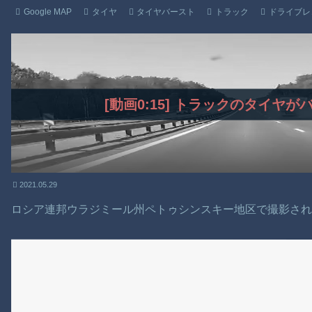
Google MAP
タイヤ
タイヤバースト
トラック
ドライブレ
[動画0:15] トラックのタイヤ
2021.05.29
ロシア連邦ウラジミール州ペトゥシンスキー地区で撮影さ