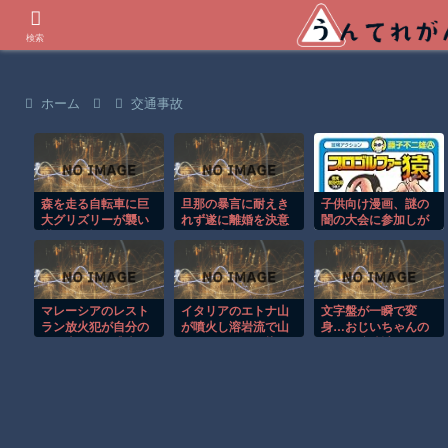
世界の衝撃動画などを紹介
検索
ホーム
交通事故
森を走る自転車に巨
旦那の暴言に耐えき
子供向け漫画、謎の
大グリズリーが襲い
れず遂に離婚を決意
闇の大会に参加しが
掛かる恐怖のGoPro
した理由がこれｗｗ
ち問題
映像！！
ｗｗ
マレーシアのレスト
イタリアのエトナ山
文字盤が一瞬で変
ラン放火犯が自分の
が噴火し溶岩流で山
身…おじいちゃんの
足に火をつけ逃走す
肌がオレンジに染ま
形見の腕時計がロマ
る瞬間！！
る！！
ンの塊だった！