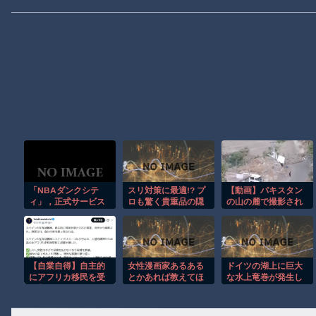
「NBAダンクシテ
スリ対策に最適!? プ
【動画】パキスタン
ィ」，正式サービス
ロも驚く貴重品の隠
の山の麓で撮影され
を開始。NBAのスー
し場所がこちらｗ
た鉄砲水が地獄すぎ
パースターが登場す
る。
る「3vs3ストリート
バスケットボールゲ
ーム」
【自業自得】自主的
女性漫画家あるある
ドイツの湖上に巨大
にアフリカ移民を受
とかあれば教えてほ
な水上竜巻が発生し
け入れたスペインの
しい
周囲が騒然！！
左派活動家の末路