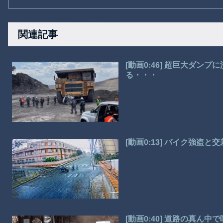
関連記事
[動画0:46] 超巨大ダン
る・・・
[動画0:13] バイク強
[動画0:40] 道路の真ん