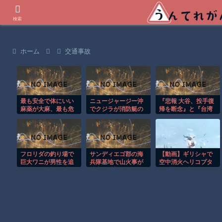
世界の衝撃動画などを紹介
検索
ホーム
交通事故
最も安全で体にいい
ニュージャージー沖
『悲報 大谷、投手復
麻薬が大麻、最も危
でクジラが消防艇の
帰を断念』と『台湾
険で体に悪い麻薬が
下に浮上し船が沈む
人、ようやく気づ
酒
衝撃映像！！
く』ほか 8/1 ネタ
フロリダの釣り場で
サンディエゴ郡の海
【動画】ギリシャで
巨大ワニが男性を追
兵隊基地で山火事が
空中消火ヘリコプタ
いかける恐怖の瞬
拡大し避難命令！！
ー2機が衝突してしま
間！！
う事故。