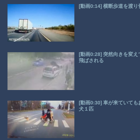
[動画0:14] 横断歩道を
[動画0:28] 突然向きを
飛ばされる
[動画0:30] 車が来てい
犬１匹