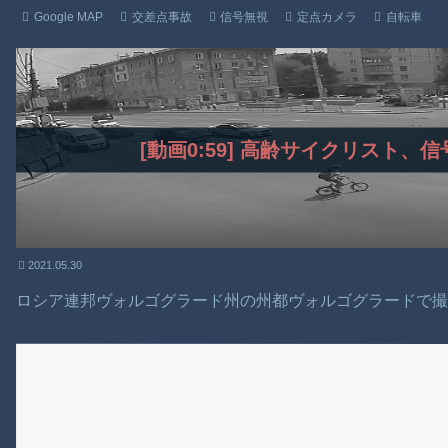
Google MAP
交差点事故
信号無視
定点カメラ
自転車
[動画0:59] 高齢サイクリスト
2021.05.30
ロシア連邦ヴォルゴグラード州の州都ヴォルゴグラードで