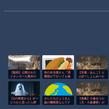
【動画】公開された
街の弁当屋さん「消
【安価・あんこ】ら
イオンモール熊本の
費税が下がっても値
ぶぽーしょんめーか
内部がエグい。
下げしません」
ー 第36話 あんなの
が、正義のヒロイン
だなんて……！
【Xの車窓から】オー
オレたちひょうきん
【画像】小倉ゆうか
ビスかと思ったら野
族の懺悔室なんてナ
（元・小倉優香）が
生の炊飯器で草 ほ
ウなヤングは知らん
水着グラビア復帰ｗ