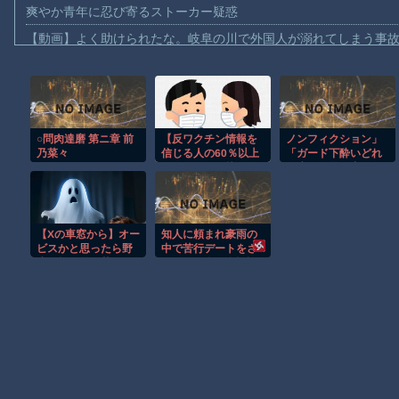
爽やか青年に忍び寄るストーカー疑惑
【動画】よく助けられたな。岐阜の川で外国人が溺れてしまう事
渡邊渚さん「私がPTSDと診断された当時、世間はまだPTSDと
【動画】自動ドアの仕組みを理解した富山のツバメが賢い。
【朗報】Amazon、汗が飛び散る灼熱の「マンガ毎週末セール（5
○問肉達磨 第ニ章 前
【反ワクチン情報を
ノンフィクション」
【動画】高速道路を走行中の車からリアガラスが飛んでくる事故(ﾟo
乃菜々
信じる人の60％以上
「ガード下酔いどれ
子供向け漫画、謎の闇の大会に参加しがち問題
はワクチンを接種・
人生」の思い出
東大と東北大が3万
【動画】ロシアの空挺兵、パラシュートが開かずに墜落してしま
1000人を調査】ワク
チン忌避と、信じて
【動画】両方馬鹿（笑）ミニストップでトラックと衝突したドラレ
いる誤情報の多さの
【Xの車窓から】オー
知人に頼まれ豪雨の
双方に共通する要因
【朗報】大人気漫画「GANTZ」がAmazonでなんと全巻100円ｗ
ビスかと思ったら野
中で苦行デートをさ
は若年、低収入、
生の炊飯器で草 ほ
せられた私、自慢話
SNSから情報を得て
まだ墓石があるだけマシと見るべきか。今はもう合葬墓ばかり
か
ばかりの割り勘男と
いる
縁を切ったら「ネッ
トの噂の誤解を解い
Powered by livedoor 相互RSS
てくれ」と連絡が来
たので、アプリの記
録通りに事実を伝え
たったｗｗｗｗｗ