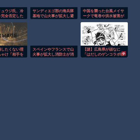
リュウジ氏、冷
サンディエゴ郡の海兵隊
中国を襲った台風メイサ
を完全否定した
基地で山火事が拡大し避
ークで竜巻や洪水被害が
、ガチでヤバ
難命令！！
広がる！！
・・・
婚したくない理
スペインやフランスで山
【謎】広島県が頑なに
ちゃけ「相手を
火事が拡大し消防士が消
「はだしのゲンコラボ喫
せたくない」だ
火活動！！
茶」をやらない理由