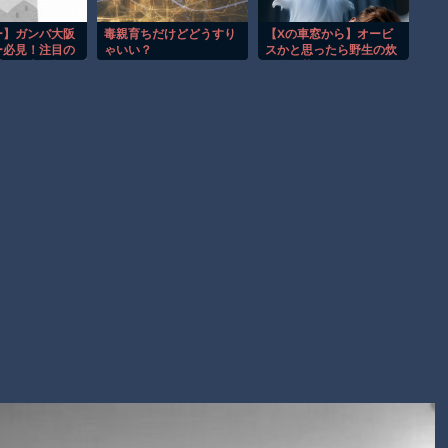
事故。
渡邊渚さん「私がPTSDと診断された当時、世間はまだPTSDと
ー】ガンバ大阪
毒親育ちだけどどうすり
【Xの車窓から】オービ
ー必見！注目の
ゃいい？
スかと思ったら野生の炊
いう言葉は浸透されていませんでした」
手を徹底解析！
飯器で草 ほか
【朗報】Amazon、汗が飛び散る灼熱の「マンガ毎週末セール
（50%還元）」を開催！
Powered by livedoor 相互RSS