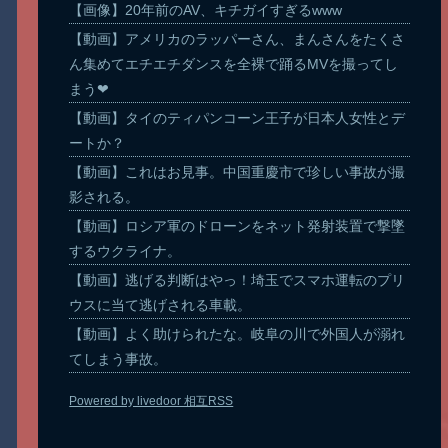
【画像】20年前のAV、キチガイすぎるwww
【動画】アメリカのラッパーさん、まんさんをたくさ
ん集めてエチエチダンスを全裸で踊るMVを撮ってし
まう❤
【動画】タイのティパンコーン王子が日本人女性とデ
ートか？
【動画】これはお見事。中国重慶市で珍しい事故が撮
影される。
【動画】ロシア軍のドローンをネット発射装置で撃墜
するウクライナ。
【動画】逃げる判断はやっ！埼玉でスマホ運転のプリ
ウスに当て逃げされる車載。
【動画】よく助けられたな。岐阜の川で外国人が溺れ
てしまう事故。
Powered by livedoor 相互RSS