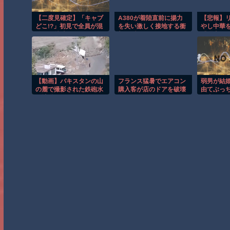
【二度見確定】「キャブ
A380が着陸直前に揚力
【悲報】
どこ!?」初見で全員が混
を失い激しく接地する衝
やし中華
乱する特殊トラックｗ
撃の瞬間！！
『理由』
【低すぎ】
イ・・・
【動画】パキスタンの山
フランス猛暑でエアコン
弱男が結
の麓で撮影された鉄砲水
購入客が店のドアを破壊
由てぶっ
が地獄すぎる。
し殺到！！
不幸にさ
よな