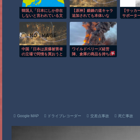
韓国人「日本にしか存在
【原神】鍛錬の道キャラ
【サッカ
しないと言われている文
追加されても本体いな
サポータ
化がこちら・・・」
い…本体くれてもいいじ
試合と選
ゃんかよー
中国「日本は原爆被害者
ワイルドベリーズ経営
の立場で同情を買おうと
陣、倉庫の商品を持ち出
するのを止めろ」
し「ドローン攻撃で焼失
した」として処理…ロシ
ア当局が捜査！
Google MAP
ドライブレコーダー
交差点事故
死亡事故