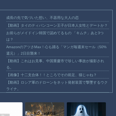
成長の先で気づいた想い、不器用な大人の恋
【動画】タイのティパンコーン王子が日本人女性とデートか？
お前らがメイドイン韓国で認めてるもの 「キムチ」あと3つ
は？
AmazonのアツさMax！心も踊る「マンガ毎週末セール（50%
還元）」2日目襲来！
【動画】これはお見事。中国重慶市で珍しい事故が撮影され
る。
【画像】十二支合体！！ところでその前足、猫じゃね？
【動画】ロシア軍のドローンをネット発射装置で撃墜するウク
ライナ。
【動画】逃げる判断はやっ！埼玉でスマホ運転のプリウスに当
て逃げされる車載。
【動画】よく助けられたな。岐阜の川で外国人が溺れてしまう