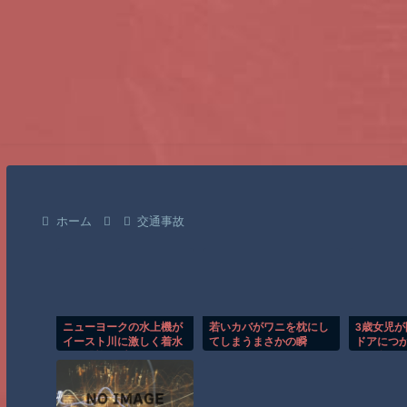
ホーム
交通事故
ニューヨークの水上機が
若いカバがワニを枕にし
3歳女児
イースト川に激しく着水
てしまうまさかの瞬
ドアにつ
する恐怖の瞬間！！
間！！
なる危険