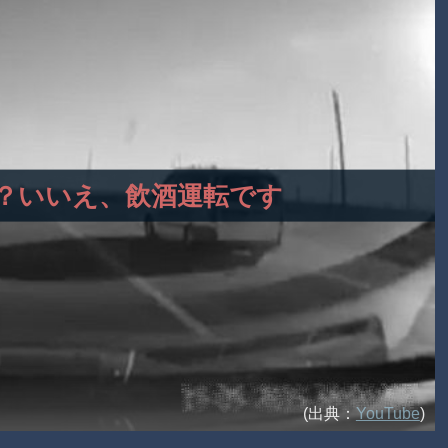
事故？いいえ、飲酒運転です
(出典：
YouTube
)