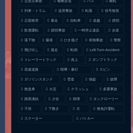
交差点事故
横断歩道
バス
横転
列車・トラム
追突事故
信号無視
転落
正面衝突
自転車
暴走
追越
踏切
一時停止違反
飲酒運転
踏切事故
歩道
ひき逃げ
単独事故
落下物
爆発
警察
Left-Turn-Accident
飛び出し
逃走
転倒
トレーラートラック
ダンプトラック
炎上
喧嘩・暴行
高速道路
スピン
ガソリンスタンド
雪道
強盗
故障
クラッシュ
多重事故
救急車
火災
タンクローリー
路面凍結
少女
倒壊
無免許運転
下敷き
子供
犬
スクーター
パトカー