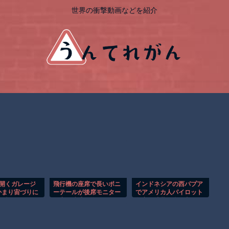
世界の衝撃動画などを紹介
が開くガレージ
飛行機の座席で長いポニ
インドネシアの西パプア
かまり宙づりに
ーテールが後席モニター
でアメリカ人パイロット
な瞬間！！
を塞ぐ迷惑行為！！
殺害を武装組織が主張。