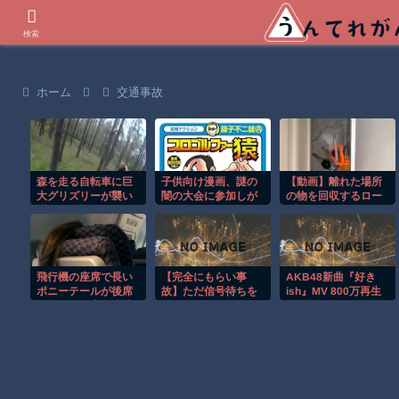
世界の衝撃動画などを紹介
検索
ホーム
交通事故
森を走る自転車に巨
子供向け漫画、謎の
【動画】離れた場所
大グリズリーが襲い
闇の大会に参加しが
の物を回収するロー
掛かる恐怖のGoPro
ち問題
プワークが超便利で
映像！！
覚えたい。
飛行機の座席で長い
【完全にもらい事
AKB48新曲『好き
ポニーテールが後席
故】ただ信号待ちを
ish』MV 800万再生
モニターを塞ぐ迷惑
していただけなの
突破キタ
行為！！
に…こんなの避けら
━━━━━━━!! こ
れる!?
りゃ発売前に1000万
いきそうだな！