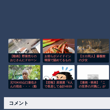
【動画】野菜売りの
お前らがメイドイン
【エロ同人】薔薇館
おじさんにドローン
韓国で認めてるもの
の少女
を特攻させるおそロ
「キムチ」あと3つ
シア。
は？
元TOKIO山口達也さ
【悲報】居酒屋「6人
【漫画・映画】「こ
んの現在・・・（動
で長居して会計4939
の世界の片隅に」が
画あり）
円！喋りたいだけな
好きな人
ら公園に行ってくれ
（怒」
コメント