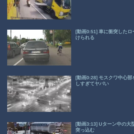
[動画0:51] 車に衝突
けられる
[動画0:28] モスクワ
しすぎてヤバい
[動画3:13] Uターン中
突っ込む