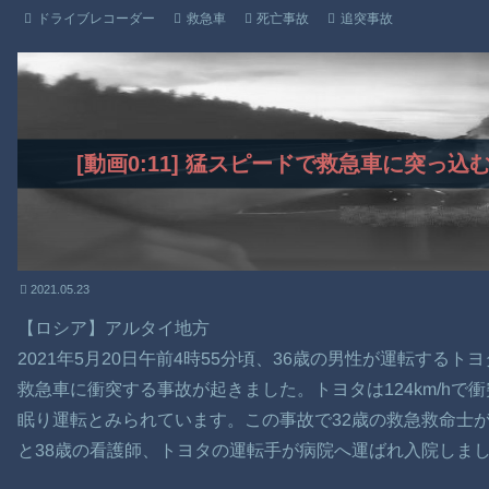
ドライブレコーダー
救急車
死亡事故
追突事故
[動画0:11] 猛スピードで救急車に突っ
2021.05.23
【ロシア】アルタイ地方
2021年5月20日午前4時55分頃、36歳の男性が運転する
救急車に衝突する事故が起きました。トヨタは124km/h
眠り運転とみられています。この事故で32歳の救急救命士が
と38歳の看護師、トヨタの運転手が病院へ運ばれ入院しま