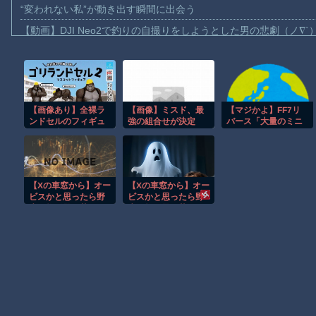
“変われない私”が動き出す瞬間に出会う
【動画】DJI Neo2で釣りの自撮りをしようとした男の悲劇（ノ∇`
【動画】タイのティパンコーン王子が日本人女性とデートか？
お前らがメイドイン韓国で認めてるもの 「キムチ」あと3つは？
AmazonのアツさMax！心も踊る「マンガ毎週末セール（50%還
【画像あり】全裸ラ
【画像】ミスド、最
【マジかよ】FF7リ
【動画】これはお見事。中国重慶市で珍しい事故が撮影される。
ンドセルのフィギュ
強の組合せが決定
バース「大量のミニ
【画像】十二支合体！！ところでその前足、猫じゃね？
アが発売されるｗｗ
ゲームやコンテンツ
ｗｗｗ
でユーザーが疲れ、
【動画】ロシア軍のドローンをネット発射装置で撃墜するウクラ
ゲームから離れた」
と浜口直樹ディレク
【動画】逃げる判断はやっ！埼玉でスマホ運転のプリウスに当て
ターが公式インタビ
【Xの車窓から】オー
【Xの車窓から】オー
ューで告白
渡邊渚さん「私がPTSDと診断された当時、世間はまだPTSDと
ビスかと思ったら野
ビスかと思ったら野
生の炊飯器で草 ほ
生の炊飯器で草 ほ
【朗報】Amazon、汗が飛び散る灼熱の「マンガ毎週末セール（5
か
か
Powered by livedoor 相互RSS