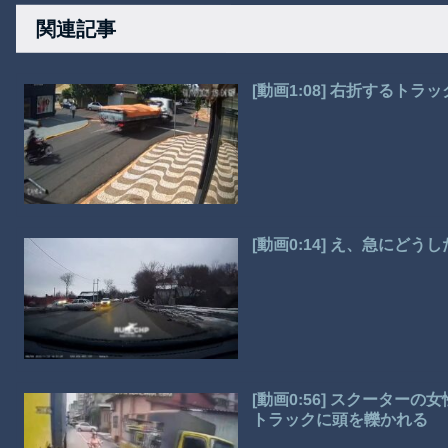
関連記事
[動画1:08] 右折する
[動画0:14] え、急にど
[動画0:56] スクータ
トラックに頭を轢かれる