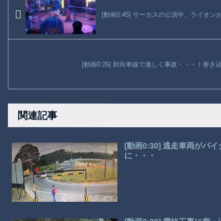
[動画0:45] サーカスの公演中、ライオ
[動画0:26] 対向車線で激しく事故・・・！巻
関連記事
[動画0:30] 逃走車両が
に・・・