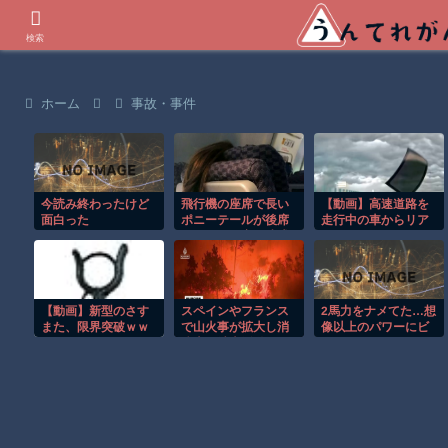
世界の衝撃動画などを紹介
検索
ホーム
事故・事件
今読み終わったけど
飛行機の座席で長い
【動画】高速道路を
面白った
ポニーテールが後席
走行中の車からリア
モニターを塞ぐ迷惑
ガラスが飛んでくる
行為！！
事故(ﾟoﾟ)
【動画】新型のさす
スペインやフランス
2馬力をナメてた…想
また、限界突破ｗｗ
で山火事が拡大し消
像以上のパワーにビ
ｗｗｗｗ
防士が消火活動！！
ビったｗ