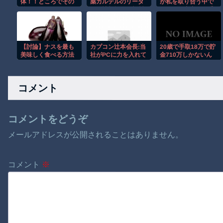
体！！ところでその
薬カルテルのリーダ
が私を取り合う中で
前足、猫じゃね？
ーの情報提供で報奨
フェラと中出しを重
金約39億円！
ねる姉妹の夜の侵入
者ｗ
【討論】ナスを最も
カプコン辻本会長:当
20歳で手取18万で貯
美味しく食べる方法
社がPCに力を入れて
金710万しかないん
いるのは今後PCがよ
だが結婚できるんか
り主要なゲームプラ
これ
ットフォームになる
コメント
から
コメントをどうぞ
メールアドレスが公開されることはありません。
コメント
※