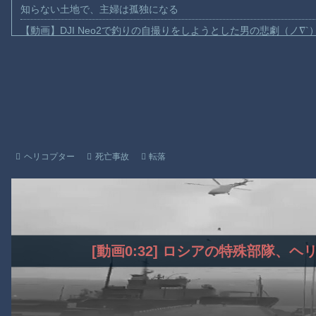
知らない土地で、主婦は孤独になる
【動画】DJI Neo2で釣りの自撮りをしようとした男の悲劇（ノ∇`
【動画】タイのティパンコーン王子が日本人女性とデートか？
お前らがメイドイン韓国で認めてるもの 「キムチ」あと3つは？
AmazonのアツさMax！心も踊る「マンガ毎週末セール（50%還
【動画】これはお見事。中国重慶市で珍しい事故が撮影される。
【画像】十二支合体！！ところでその前足、猫じゃね？
【動画】ロシア軍のドローンをネット発射装置で撃墜するウクラ
ヘリコプター
死亡事故
転落
【動画】逃げる判断はやっ！埼玉でスマホ運転のプリウスに当て
渡邊渚さん「私がPTSDと診断された当時、世間はまだPTSDと
【朗報】Amazon、汗が飛び散る灼熱の「マンガ毎週末セール（5
Powered by livedoor 相互RSS
[動画0:32] ロシアの特殊部隊、