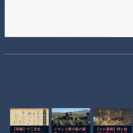
【画像】十二支合
メキシコ最大級の麻
【エロ漫画】姉と妹