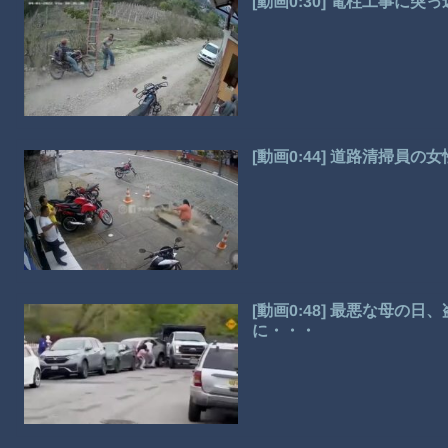
[動画0:30] 電柱工事に
[動画0:44] 道路清掃員
[動画0:48] 最悪な母の
に・・・