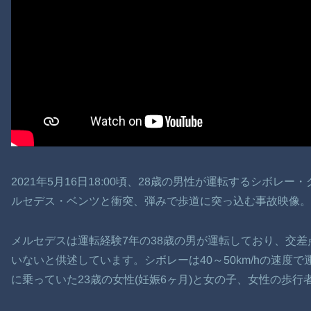
2021年5月16日18:00頃、28歳の男性が運転するシボ
ルセデス・ベンツと衝突、弾みで歩道に突っ込む事故映像。
メルセデスは運転経験7年の38歳の男が運転しており、交
いないと供述しています。シボレーは40～50km/hの速度
に乗っていた23歳の女性(妊娠6ヶ月)と女の子、女性の歩