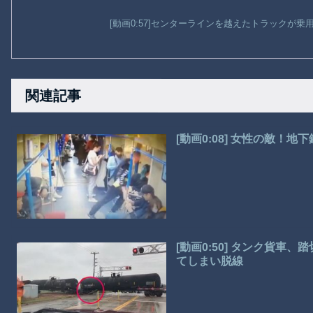
[動画0:57]センターラインを越えたトラックが
関連記事
[動画0:08] 女性の敵！
[動画0:50] タンク貨
てしまい脱線