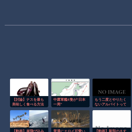
【討論】ナスを最も
中露軍艦4隻が“日本
もう二度とやりたく
美味しく食べる方法
一周”
ないアルバイトって
ある？
【動画】崖飛び込み
普通にエロイ可愛い
【動画】新型のさす