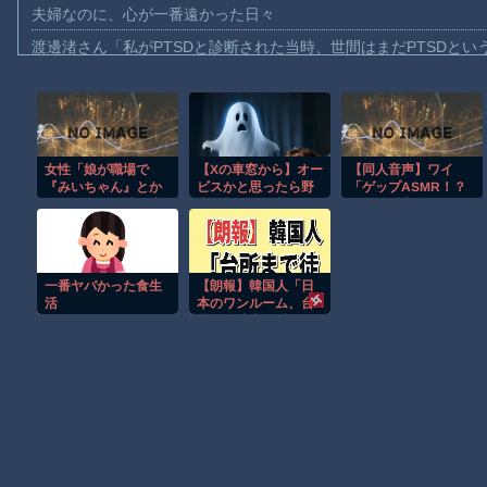
夫婦なのに、心が一番遠かった日々
渡邊渚さん「私がPTSDと診断された当時、世間はまだPTSDと
【動画】自動ドアの仕組みを理解した富山のツバメが賢い。
【朗報】Amazon、汗が飛び散る灼熱の「マンガ毎週末セール（5
【動画】高速道路を走行中の車からリアガラスが飛んでくる事故(ﾟo
女性「娘が職場で
【Xの車窓から】オー
【同人音声】ワイ
子供向け漫画、謎の闇の大会に参加しがち問題
『みいちゃん』とか
ビスかと思ったら野
「ゲップASMR！？
【動画】ロシアの空挺兵、パラシュートが開かずに墜落してしま
らかわれ、正社員雇
生の炊飯器で草 ほ
なんて魅力的なん
用を4日目でクビ宣告
か
だ！?」
【動画】両方馬鹿（笑）ミニストップでトラックと衝突したドラレ
された。みい山アニ
メ化反対」
【動画】地震発生時の熊本総合病院の手術室の様子が(((ﾟДﾟ)))
一番ヤバかった食生
【朗報】韓国人「日
【朗報】大人気漫画「GANTZ」がAmazonでなんと全巻100円ｗ
活
本のワンルーム、台
所まで徒歩30秒」
まだ墓石があるだけマシと見るべきか。今はもう合葬墓ばかり
Powered by livedoor 相互RSS