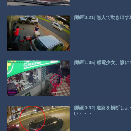
[動画0:21] 無人で動き
[動画1:05] 感電少女、
[動画0:32] 道路を横断
い・・・