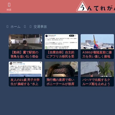
世界の衝撃動画などを紹介
検索
ホーム
交通事故
【動画】鷹で駅前の
【自業自得】自主的
A380が着陸直前に揚
害鳥を追い払う都会
にアフリカ移民を受
力を失い激しく接地
の鷹匠が格好いいｗ
け入れたスペインの
する衝撃の瞬間！！
ｗｗｗ
左派活動家の末路
友人の21歳 男子大学
飛行機の座席で長い
バハマで出航するク
生が 操縦する “水上
ポニーテールが後席
ルーズ船を止めよう
バイク”に 衝突され
モニターを塞ぐ迷惑
とするカップルの悲
た 22歳の女性が 死亡
行為！！
劇！！