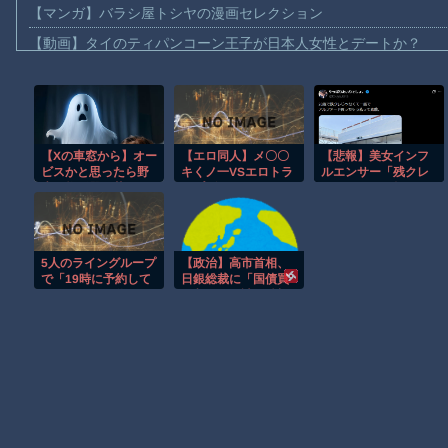
【マンガ】バラシ屋トシヤの漫画セレクション
【動画】タイのティパンコーン王子が日本人女性とデートか？
お前らがメイドイン韓国で認めてるもの 「キムチ」あと3つは？
AmazonのアツさMax！心も踊る「マンガ毎週末セール（50%還
【動画】これはお見事。中国重慶市で珍しい事故が撮影される。
【Xの車窓から】オー
【エロ同人】メ〇〇
【悲報】美女インフ
【画像】十二支合体！！ところでその前足、猫じゃね？
ビスかと思ったら野
キくノ一VSエロトラ
ルエンサー「残クレ
【動画】ロシア軍のドローンをネット発射装置で撃墜するウクラ
生の炊飯器で草 ほ
ップダンジョン
じゃなくて一括でア
か
EP:0〜生意気メ〇〇
ルファード買っちゃ
【動画】逃げる判断はやっ！埼玉でスマホ運転のプリウスに当て
キ【わから#8230;
った」コミュノート
「！？」ｼｭﾊﾞﾊﾞﾊﾞﾊﾞ
【動画】よく助けられたな。岐阜の川で外国人が溺れてしまう事
ﾊﾞ
5人のライングループ
【政治】高市首相、
渡邊渚さん「私がPTSDと診断された当時、世間はまだPTSDと
で「19時に予約して
日銀総裁に「国債買
いい？」って送って
い入れ」要請 積極
【朗報】Amazon、汗が飛び散る灼熱の「マンガ毎週末セール（5
誰も返事しないから
財政にらみ、金利抑
無視でいいよね？
制狙う
Powered by livedoor 相互RSS