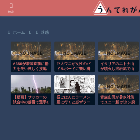
世界の衝撃動画などを紹介
検索
ホーム
迷惑
A380が着陸直前に揚
巨大ワニが女性のパ
イタリアのエトナ山
力を失い激しく接地
ドルボードに襲い掛
が噴火し溶岩流で山
する衝撃の瞬間！！
かる恐怖の瞬間！！
肌がオレンジに染ま
る！！
【動画】サッカーの
昼ごはんにラーメン
青森山田が暑さ対策
試合中の落雷で選手1
屋に行くと必ずラー
でユニ一新 ボタン廃
人が死亡、12人が負
メンの写真撮って送
止でTシャツ素材
傷した事故。
ってくる
wwwwwwwwwwww
wwwwww