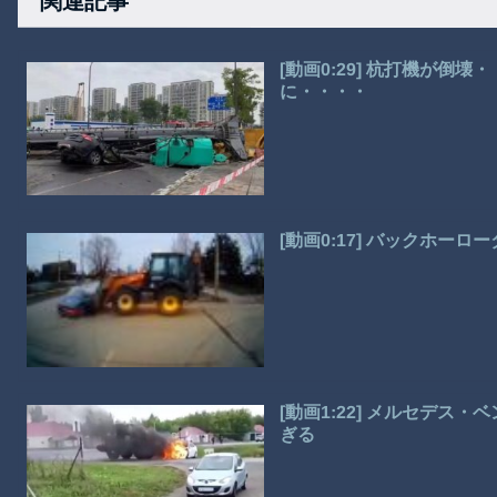
関連記事
[動画0:29] 杭打機が倒
に・・・・
[動画0:17] バックホー
[動画1:22] メルセデ
ぎる