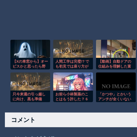
【Xの車窓から】オー
人間工学は完璧!? で
【動画】自動ドアの
ビスかと思ったら野
も初見では座り方が
仕組みを理解した富
生の炊飯器で草 ほ
分からなそうな椅子
山のツバメが賢い。
か
がこちらｗ
只今来週の引っ越し
お前ら小林製薬のこ
「かつや」とかいう
に向け、黒も準備
とはもう許した？ 6
アンチが全くいない
中。【再】
月中間連結決算は純
カツ丼屋さん
利益64％減、広告再
wwywwywwywwyw
開し費用嵩む
w
コメント