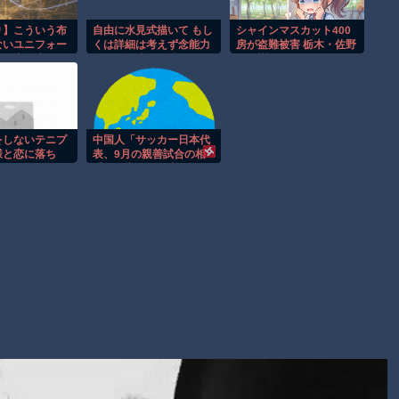
【謎】広島県が頑なに「はだしのゲンコラボ喫茶」をやらない
理由
り】こういう布
自由に水見式描いて もし
シャインマスカット400
ないユニフォー
くは詳細は考えず念能力
房が盗難被害 栃木・佐野
ヒロインが死ぬアニメって四月は君の嘘くらいしかないような
女子中学生って
名だけ捏造して描いて
の果樹園
！
Powered by livedoor 相互RSS
をしないテニプ
中国人「サッカー日本代
様と恋に落ち
表、9月の親善試合の相
ラヒム！
手が確定！」 中国人
「今までは実質的に全て
引き分け」「野球のリベ
ンジ戦」