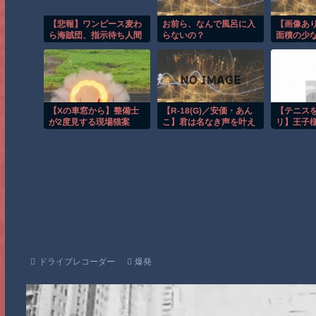
【悲報】ワンピース麦わ
お前ら、なんで風呂に入
【画像あ
ら海賊団、指示待ち人間
らないの？
面積の少
の無能を船に乗せてしま
ムの陸上
う…
いいよな
【Xの車窓から】整備士
【R-18(G)／安価・あん
【テニス
が2度見する現場猫案
こ】君は名なき声を叶え
リ】王子
件 ほか
るようです。【オリ世界
る？イブ
ポケスレ】 第１５話
ドライブレコーダー
爆発