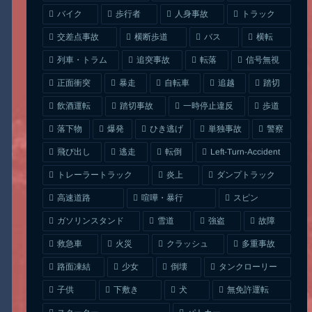
人身事故
トラック
バイク
歩行者
交差点事故
横断歩道
バス
横転
列車・トラム
追突事故
信号無視
転落
正面衝突
自転車
暴走
追越
踏切
一時停止違反
飲酒運転
踏切事故
歩道
ひき逃げ
単独事故
落下物
爆発
警察
Left-Turn-Accident
飛び出し
逃走
転倒
トレーラートラック
ダンプトラック
炎上
喧嘩・暴行
高速道路
スピン
ガソリンスタンド
雪道
強盗
故障
クラッシュ
多重事故
救急車
火災
タンクローリー
路面凍結
少女
倒壊
無免許運転
下敷き
子供
犬