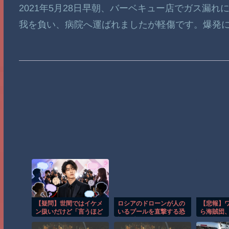
2021年5月28日早朝、バーベキュー店でガス漏
我を負い、病院へ運ばれましたが軽傷です。爆発に
【疑問】世間ではイケメ
ロシアのドローンが人の
【悲報】
ン扱いだけど「言うほど
いるプールを直撃する恐
ら海賊団
か？」ってなる俳優い
怖の瞬間！！
の無能を
る？
う…