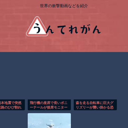
世界の衝撃動画などを紹介
熊本地震で突然
飛行機の座席で長いポニ
森を走る自転車に巨大グ
道路のひび割れ
ーテールが後席モニター
リズリーが襲い掛かる恐
んでしまうセイ
を塞ぐ迷惑行為！！
怖のGoPro映像！！
。