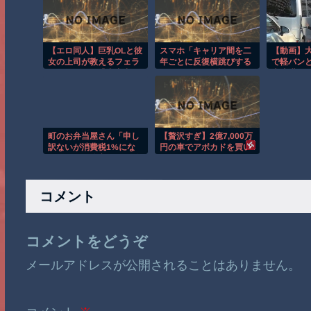
【エロ同人】巨乳OLと彼
スマホ「キャリア間を二
【動画】
女の上司が教えるフェラ
年ごとに反復横跳びする
で軽バン
とパイズリの濃密中出し
とお得です」←誰が得す
大喧嘩ｗ
夜のオフィス事情！！
んの？？？？？
町のお弁当屋さん「申し
【贅沢すぎ】2億7,000万
訳ないが消費税1%にな
円の車でアボカドを買い
ったらその分商品代を値
に行く男ｗ
上げするわ」 「うち
も！」
コメント
コメントをどうぞ
メールアドレスが公開されることはありません。