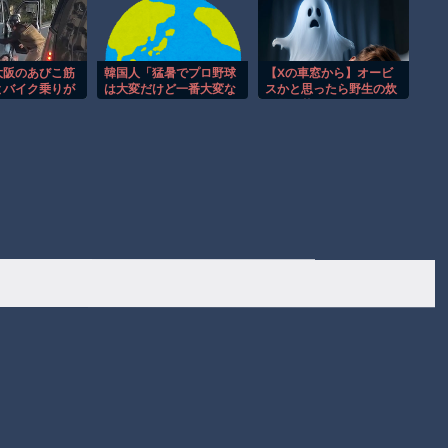
大阪のあびこ筋
韓国人「猛暑でプロ野球
【Xの車窓から】オービ
とバイク乗りが
は大変だけど一番大変な
スかと思ったら野生の炊
ｗｗｗ
のは〇〇だろう」
飯器で草 ほか