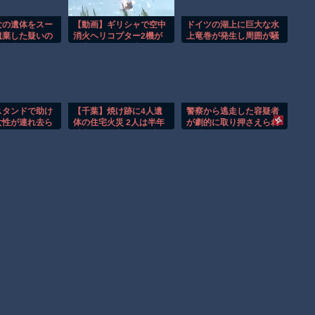
女の遺体をスー
【動画】ギリシャで空中
ドイツの湖上に巨大な水
遺棄した疑いの
消火ヘリコプター2機が
上竜巻が発生し周囲が騒
監視映像。
衝突してしまう事故。
然！！
スタンドで助け
【千葉】焼け跡に4人遺
警察から逃走した容疑者
女性が連れ去ら
体の住宅火災 2人は半年
が劇的に取り押さえられ
！！
以上前に死亡か 八街市
る瞬間！！