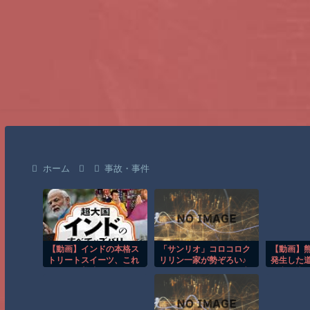
ホーム
事故・事件
【動画】インドの本格ス
「サンリオ」コロコロク
【動画】
トリートスイーツ、これ
リリン一家が勢ぞろい♪
発生した
はマジで美味そうな雰囲
ふるふるマスコット＆巾
に突っ込
気
着が8月14日からキデイ
コー運輸
ランド23店舗で先行販売