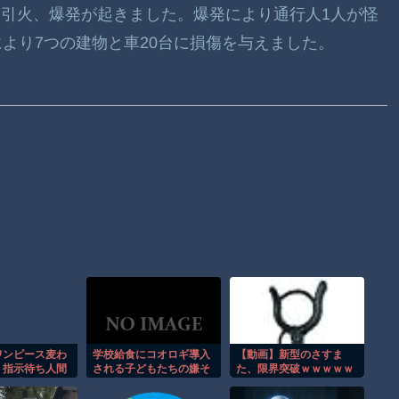
れに引火、爆発が起きました。爆発により通行人1人が怪
より7つの建物と車20台に損傷を与えました。
ワンピース麦わ
学校給食にコオロギ導入
【動画】新型のさすま
、指示待ち人間
される子どもたちの嫌そ
た、限界突破ｗｗｗｗｗ
船に乗せてしま
うな顔がリアルすぎｗｗ
ｗ
ｗｗｗ