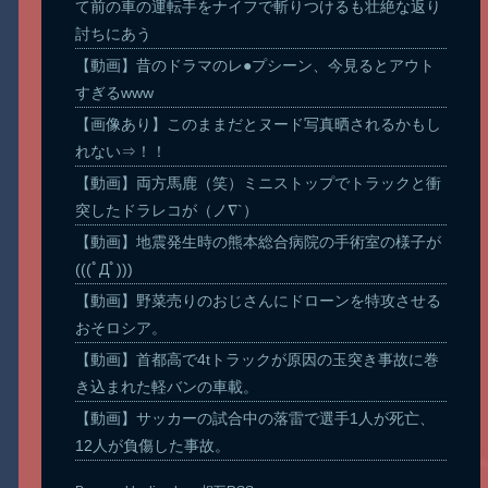
て前の車の運転手をナイフで斬りつけるも壮絶な返り
討ちにあう
【動画】昔のドラマのレ●プシーン、今見るとアウト
すぎるwww
【画像あり】このままだとヌード写真晒されるかもし
れない⇒！！
【動画】両方馬鹿（笑）ミニストップでトラックと衝
突したドラレコが（ノ∇`）
【動画】地震発生時の熊本総合病院の手術室の様子が
(((ﾟДﾟ)))
【動画】野菜売りのおじさんにドローンを特攻させる
おそロシア。
【動画】首都高で4tトラックが原因の玉突き事故に巻
き込まれた軽バンの車載。
【動画】サッカーの試合中の落雷で選手1人が死亡、
12人が負傷した事故。