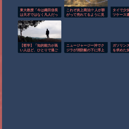
東大教授「今は織田信長
これぞ炎上商法!? 人が群
タイで少
は天才ではなく凡人だっ
がって売れてるように見
ツケース
たという説が強いがそれ
せる天才的テクニックｗ
男が映る
は違うと思う」
【哲学】「知的能力が高
ニュージャージー沖でク
ガソリン
い人ほど、ひとりで過ご
ジラが消防艇の下に浮上
を求めた
すことを好み、知的能力
し船が沈む衝撃映像！！
れる瞬間
が低い人ほど、誰かと一
緒にいようと