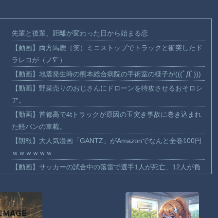
先輩と後輩、距離が変わった日から始まる恋
【動画】両方馬鹿（笑）ミニストップでトラックと衝突したド
ラレコが（ノ∇`）
【動画】地震発生時の熊本総合病院の手術室の様子が(((ﾟДﾟ)))
【動画】野菜売りのおじさんにドローンを特攻させるおそロシ
ア。
【動画】首都高で4tトラックが原因の玉突き事故に巻き込まれ
た軽バンの車載。
【朗報】大人気漫画「GANTZ」がAmazonでなんと全巻100円
ｗｗｗｗｗｗ
【動画】サッカーの試合中の落雷で選手1人が死亡、12人が負
傷した事故。
まだ墓石があるだけマシと見るべきか。今はもう合葬墓ばかり
【動画】新型のさすまた、限界突破ｗｗｗｗｗｗ