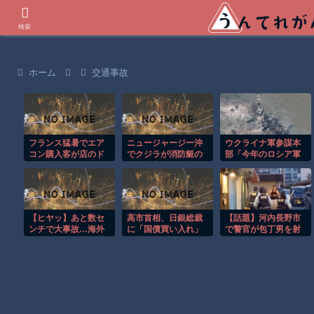
世界の衝撃動画などを紹介
検索
ホーム
交通事故
フランス猛暑でエア
ニュージャージー沖
ウクライナ軍参謀本
コン購入客が店のド
でクジラが消防艇の
部「今年のロシア軍
アを破壊し殺到！！
下に浮上し船が沈む
死傷者24万人…新規
衝撃映像！！
兵力の募集規模を上
回る」！
【ヒヤッ】あと数セ
高市首相、日銀総裁
【話題】河内長野市
ンチで大事故…海外
に「国債買い入れ」
で警官が包丁男を射
サイクリストの無謀
要請 積極財政にら
殺した場面の映像が
すぎる走りがレベチ
み、金利抑制狙う
公開される。
ｗ