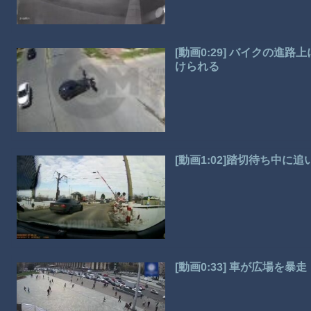
[動画0:29] バイクの
けられる
[動画1:02]踏切待ち中
[動画0:33] 車が広場を