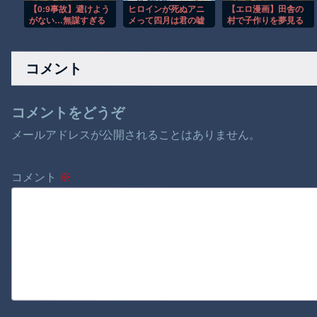
【0:9事故】避けよう
ヒロインが死ぬアニ
【エロ漫画】田舎の
がない…無謀すぎる
メって四月は君の嘘
村で子作りを夢見る
追い越しに震えた
くらいしかないよう
女子校生たちと教師
な
の密かなハーレム中
出し乱交ライフ！
コメント
コメントをどうぞ
メールアドレスが公開されることはありません。
コメント
※