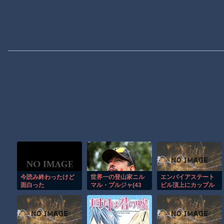
今読み終わったけど
世界一の登山家ニル
エンパイアステート
面白った
マル・プルジャ(43
ビル頂上にカップル
歳)、雪崩で死亡
が無断で登る衝撃の
事件！！