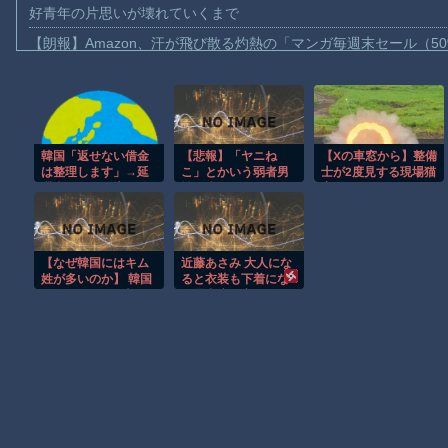
好青年の片思いが壊れていくまで
【朗報】Amazon、汗が飛び散る灼熱の「マンガ毎週末セール（5
【動画】高速道路を走行中の車からリアガラスが飛んでくる事故(ﾟo
子供向け漫画、謎の闇の大会に参加しがち問題
【動画】ロシアの空挺兵、パラシュートが開かずに墜落してしま
韓国「返せない借金
【悲報】「ヤニね
【Xの車窓から】整備
【動画】両方馬鹿（笑）ミニストップでトラックと衝突したドラレ
は整理します」→延
こ」とかいう弱者男
士が2度見する現場猫
【動画】地震発生時の熊本総合病院の手術室の様子が(((ﾟДﾟ)))
滞者、なぜか増え続
性の生活を女の子に
案件 ほか
ける…
やらせるアニメ
【動画】野菜売りのおじさんにドローンを特攻させるおそロシア
wwwww
【朗報】大人気漫画「GANTZ」がAmazonでなんと全巻100円ｗ
【なぜ韓国にはキム
近藤あさみ 大人にな
まだ墓石があるだけマシと見るべきか。今はもう合葬墓ばかり
姓が多いのか】 韓国
ると衣装も下着にな
の姓は250、日本は
り露出度も高くなる
【動画】新型のさすまた、限界突破ｗｗｗｗｗｗ
30万…歴史的背景を
のでいいですよね
米学者分析「学問尊
～！
重と平和な歴史が原
Powered by livedoor 相互RSS
動力」