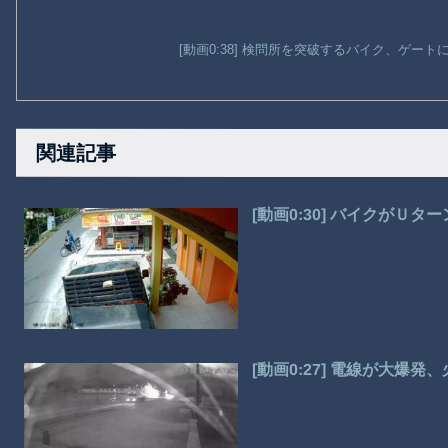
[動画0:38] 検問所を突破するバイク、ゲー
関連記事
[動画0:30] バイクがＵ
[動画0:27] 電線が大爆