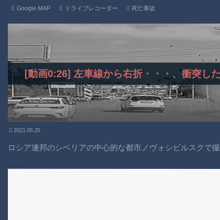
Google MAP
ドライブレコーダー
死亡事故
[動画0:26] 左車線から右折・・・、衝突
2021.05.25
ロシア連邦のシベリアの中心的な都市ノヴォシビルスクで