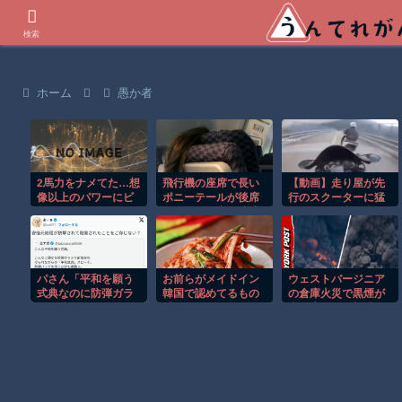
世界の衝撃動画などを紹介
検索
ホーム
愚か者
2馬力をナメてた…想
飛行機の座席で長い
【動画】走り屋が先
像以上のパワーにビ
ポニーテールが後席
行のスクーターに猛
ビったｗ
モニターを塞ぐ迷惑
スピードで突っ込む
行為！！
事故。
パさん「平和を願う
お前らがメイドイン
ウェストバージニア
式典なのに防弾ガラ
韓国で認めてるもの
の倉庫火災で黒煙が
スと防弾バッグSPで
「キムチ」あと3つ
空へ広がる衝撃映
囲まれた壇上でスピ
は？
像！！
ーチする人が総理大
臣」