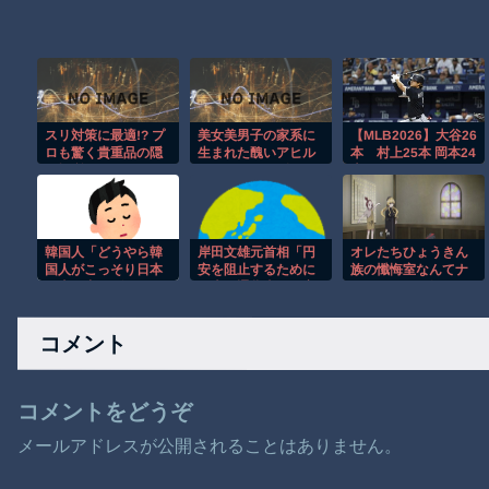
スリ対策に最適!? プ
美女美男子の家系に
【MLB2026】大谷26
ロも驚く貴重品の隠
生まれた醜いアヒル
本 村上25本 岡本24
し場所がこちらｗ
のフィジカルギフテ
本
ッド
wwwwwwwwwwww
wwwwwwwwwwww
w
韓国人「どうやら韓
岸田文雄元首相「円
オレたちひょうきん
国人がこっそり日本
安を阻止するために
族の懺悔室なんてナ
の山の中でゴミをポ
日米の通貨当局が実
ウなヤングは知らん
イ捨てしていたのが
施した為替介入は一
だろ
バレてしまったみた
時しのぎに過ぎな
コメント
いです」
い」
コメントをどうぞ
メールアドレスが公開されることはありません。