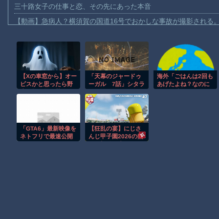
三十路女子の仕事と恋、その先にあった本音
【動画】急病人？横須賀の国道16号でおかしな事故が撮影される
Amazon「マンガ毎週末セール（50%還元）」アツいスポーツマ
【群馬】デカいNinja乗りさん、後方確認しない軽四に当てられて
【動画】ビッグフットの正体が判明
【Xの車窓から】オー
「天幕のジャードゥ
海外「ごはんは2回も
【動画】DJI Neo2で釣りの自撮りをしようとした男の悲劇（ノ∇`
ビスかと思ったら野
ーガル 7話」シタラ
あげたよね？なのに
【動画】タイのティパンコーン王子が日本人女性とデートか？
生の炊飯器で草 ほ
さん、まるでわるい
なんで噛むの？」ペ
か
魔女みたいな表情に
ットに毎日言ってる
お前らがメイドイン韓国で認めてるもの 「キムチ」あと3つは？
けど人間には絶対言
えないセリフと
AmazonのアツさMax！心も踊る「マンガ毎週末セール（50%還
は…？
「GTA6」最新映像を
【狂乱の宴】にじさ
【動画】これはお見事。中国重慶市で珍しい事故が撮影される。
ネトフリで最速公開
んじ甲子園2026の熱
するよ！→なぜかXで
狂と切磋琢磨のドラ
【画像】十二支合体！！ところでその前足、猫じゃね？
大炎上中wwww
マを徹底解剖
Powered by livedoor 相互RSS