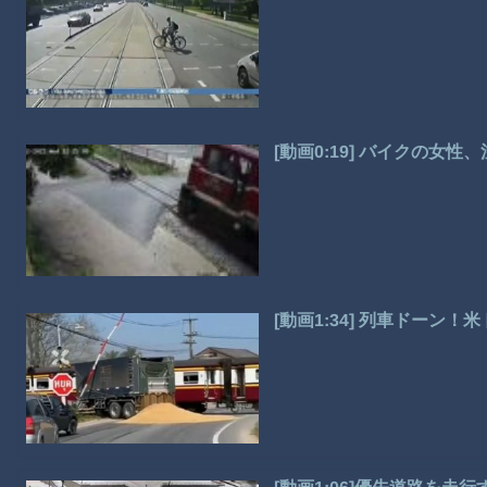
[動画0:19] バイクの女
[動画1:34] 列車ドーン！