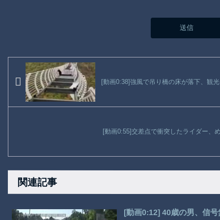
[動画0:38]強風で吊り橋の床が落下、観
[動画0:55]交差点で衝突したライダー
関連記事
[動画0:12] 40歳の男