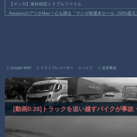
【マンガ】海外病院トラブルファイル
AmazonのアツさMax！心も踊る「マンガ毎週末セール（50%還
【動画】これはお見事。中国重慶市で珍しい事故が撮影される。
【画像】十二支合体！！ところでその前足、猫じゃね？
【動画】ロシア軍のドローンをネット発射装置で撃墜するウクラ
【動画】逃げる判断はやっ！埼玉でスマホ運転のプリウスに当て
【動画】よく助けられたな。岐阜の川で外国人が溺れてしまう事
渡邊渚さん「私がPTSDと診断された当時、世間はまだPTSDと
Google MAP
ドライブレコーダー
バイク
追突事故
【動画】自動ドアの仕組みを理解した富山のツバメが賢い。
【朗報】Amazon、汗が飛び散る灼熱の「マンガ毎週末セール（5
子供向け漫画、謎の闇の大会に参加しがち問題
Powered by livedoor 相互RSS
[動画0:28]トラックを追い越すバイクが事