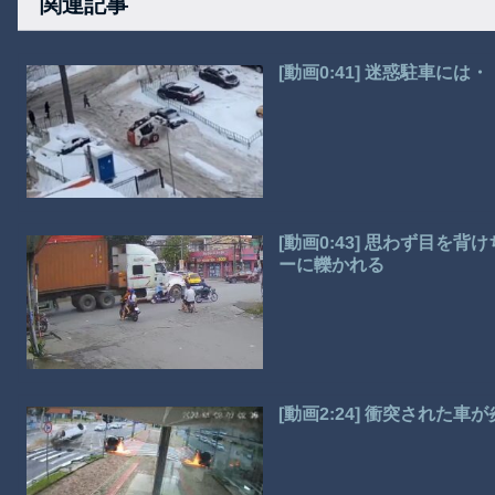
関連記事
[動画0:41] 迷惑駐車に
[動画0:43] 思わず目
ーに轢かれる
[動画2:24] 衝突された