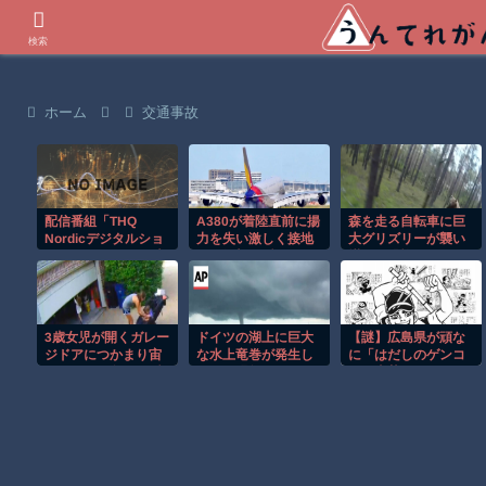
世界の衝撃動画などを紹介
検索
ホーム
交通事故
配信番組「THQ
A380が着陸直前に揚
森を走る自転車に巨
Nordicデジタルショ
力を失い激しく接地
大グリズリーが襲い
ーケース2026」は本
する衝撃の瞬間！！
掛かる恐怖のGoPro
日8月8日4時より公
映像！！
開！「Expeditions
3歳女児が開くガレー
ドイツの湖上に巨大
【謎】広島県が頑な
ジドアにつかまり宙
な水上竜巻が発生し
に「はだしのゲンコ
づりになる危険な瞬
周囲が騒然！！
ラボ喫茶」をやらな
間！！
い理由