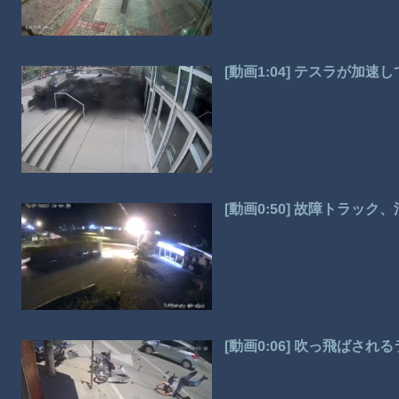
[動画1:04] テスラが加
[動画0:50] 故障トラッ
[動画0:06] 吹っ飛ばさ