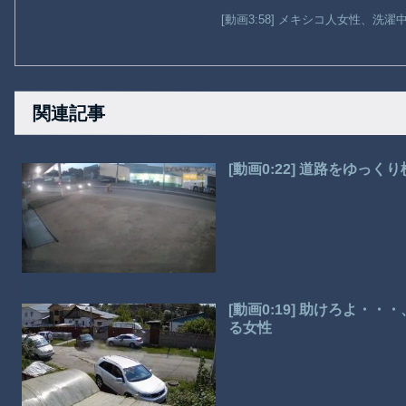
[動画3:58] メキシコ人女性、洗
関連記事
[動画0:22] 道路をゆっ
[動画0:19] 助けろよ
る女性