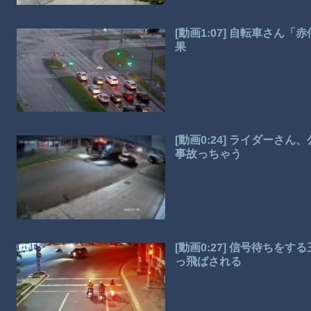
[動画1:07] 自転車さ
果
[動画0:24] ライダー
事故っちゃう
[動画0:27] 信号待ち
っ飛ばされる