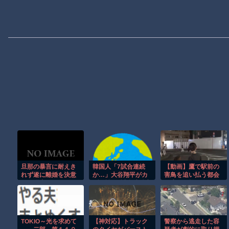
旦那の暴言に耐えき
韓国人「7試合連続
【動画】鷹で駅前の
れず遂に離婚を決意
か…」大谷翔平がカ
害鳥を追い払う都会
した理由がこれｗｗ
ブス戦で7試合連続安
の鷹匠が格好いいｗ
ｗｗ
打を達成、鈴木誠也
ｗｗｗ
は7試合ぶり19号で4
年連続20発に王手
TOKIO～光を求めて
【神対応】トラック
警察から逃走した容