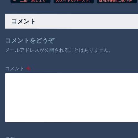
～ 二部 第１１０
のタイヤがバースト､
疑者が劇的に取り押
話
横転しそうな状況
さえられる瞬間！！
で…別のトラック運
転手が命懸けで救っ
コメント
た！
コメントをどうぞ
メールアドレスが公開されることはありません。
コメント
※