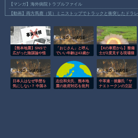
【マンガ】海外病院トラブルファイル
【動画】両方馬鹿（笑）ミニストップでトラックと衝突したドラレ
【動画】地震発生時の熊本総合病院の手術室の様子が(((ﾟДﾟ)))
【動画】野菜売りのおじさんにドローンを特攻させるおそロシア
【動画】首都高で4tトラックが原因の玉突き事故に巻き込まれた
【熊本地震】SNSで
「おじさん」と呼ん
【Xの車窓から】整備
【朗報】大人気漫画「GANTZ」がAmazonでなんと全巻100円ｗ
広がった陰謀論や怪
でいい年齢は43歳か
士が2度見する現場猫
【動画】サッカーの試合中の落雷で選手1人が死亡、12人が負傷し
しい募金話、災害時
らに決定しました。
案件 ほか
のデマ注意！
俺らはまだお兄さん
まだ墓石があるだけマシと見るべきか。今はもう合葬墓ばかり
だな
【動画】新型のさすまた、限界突破ｗｗｗｗｗｗ
日本人はなぜ学歴を
志位和夫氏、熊本地
中革連・後藤氏「サ
【謎】広島県が頑なに「はだしのゲンコラボ喫茶」をやらない理
気にしない？ 中国ネ
震の政府対応を批判
ナエトークンの立証
ット「価値がないか
「『プッシュ型』と
責任は総理側にあ
ヒロインが死ぬアニメって四月は君の嘘くらいしかないような
ら」「体力仕事でも
言うが現場に届いて
る。なぜ私が説明し
見下されない」
いない」車中泊の70
なければならないの
代女性死亡で 8/3
か」
Powered by livedoor 相互RSS