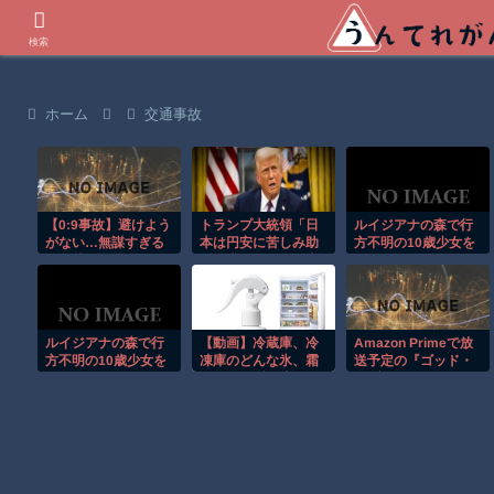
世界の衝撃動画などを紹介
検索
ホーム
交通事故
【0:9事故】避けよう
トランプ大統領「日
ルイジアナの森で行
がない…無謀すぎる
本は円安に苦しみ助
方不明の10歳少女を
追い越しに震えた
けを求めていた」米
ドローンが発見！！
政府の円買い介入
ルイジアナの森で行
【動画】冷蔵庫、冷
Amazon Primeで放
方不明の10歳少女を
凍庫のどんな氷、霜
送予定の『ゴッド・
ドローンが発見！！
汚れも一瞬で溶かす
オブ・ウォー』は、
除氷スプレー発売！
クラトス役のライア
ン・ハースト氏が上
腕二頭筋を断裂、新
たなキャスティング
で白羽の矢が立った
のは？