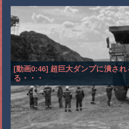
[動画0:46] 超巨大ダンプに潰
る・・・