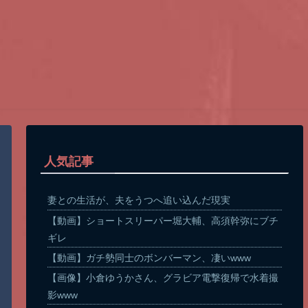
人気記事
妻との生活が、夫をうつへ追い込んだ現実
【動画】ショートスリーパー堀大輔、高須幹弥にブチ
ギレ
【動画】ガチ勢同士のボンバーマン、凄いwww
【画像】小倉ゆうかさん、グラビア電撃復帰で水着撮
影www