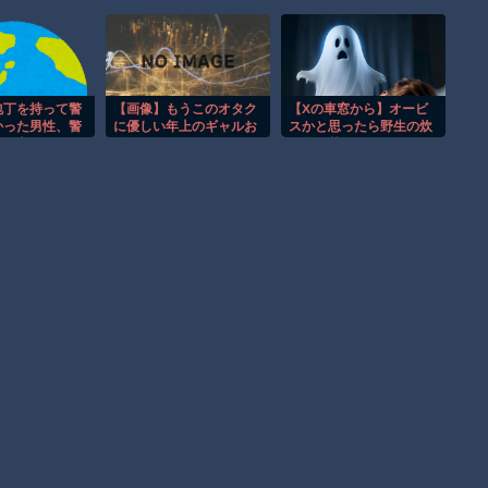
ア。
【朗報】大人気漫画「GANTZ」がAmazonでなんと全巻100円
ｗｗｗｗｗｗ
まだ墓石があるだけマシと見るべきか。今はもう合葬墓ばかり
包丁を持って警
【画像】もうこのオタク
【Xの車窓から】オービ
かった男性、警
に優しい年上のギャルお
スかと思ったら野生の炊
【動画】新型のさすまた、限界突破ｗｗｗｗｗｗ
ﾀﾋ亡
姉さんでよくないか？
飯器で草 ほか
Powered by livedoor 相互RSS