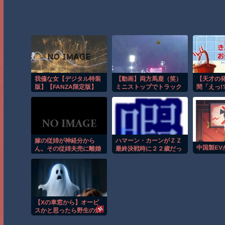
我儘な女【デジタル特装
【動画】両方馬鹿（笑）
【天才の
版】【FANZA限定版】
ミニストップでトラック
間「えっ!
と衝突したドラレコが
け絵本が
（ノ∇`）
嫁の従姉が神経分から
ハマーン・カーンがＺＺ
中国製EV
ん。その従姉夫売に離婚
最終決戦時に２２歳だっ
話が持ち上がったが夫売
たという驚愕。え？ じゃ
仲がどうのではなく、父
あ、Ｚ時代の彼女って、
親が娘を激しく監視し束
アレで下手したら１０代
縛するため、父子の関係
後半だったのか？
が修復不能になっ
【Xの車窓から】オービ
スかと思ったら野生の炊
飯器で草 ほか