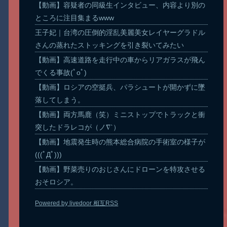
【動画】容疑者の同級生インタビュー、内容より別の
ところに注目集まるwww
王子妃｜台湾の圧倒的淫乱美麗美女レイヤーグラドル
さんの蒸れたストッキングを引き裂いてみたい
【動画】高速道路を走行中の車からリアガラスが飛ん
でくる事故(ﾟoﾟ)
【動画】ロシアの空挺兵、パラシュートが開かずに墜
落してしまう。
【動画】両方馬鹿（笑）ミニストップでトラックと衝
突したドラレコが（ノ∇`）
【動画】地震発生時の熊本総合病院の手術室の様子が
(((ﾟДﾟ)))
【動画】野菜売りのおじさんにドローンを特攻させる
おそロシア。
Powered by livedoor 相互RSS