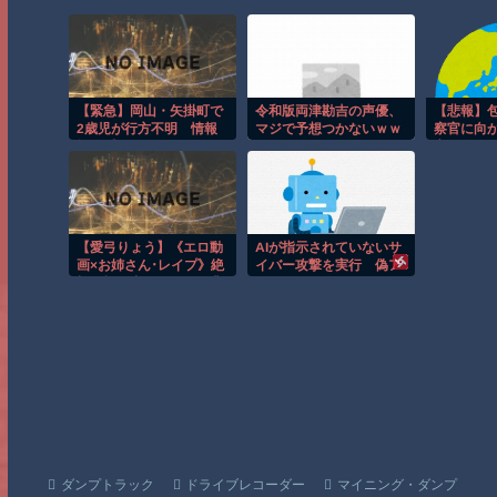
【緊急】岡山・矢掛町で
令和版両津勘吉の声優、
【悲報】
2歳児が行方不明 情報
マジで予想つかないｗｗ
察官に向
提供呼びかけ
ｗｗ
官の発砲で
【愛弓りょう】《エロ動
AIが指示されていないサ
画×お姉さん･レイプ》絶
イバー攻撃を実行 偽ア
望の檻の中で行われる非
カウントで人間を欺く
情な尋問と過酷な運命に
翻弄される女たちの地獄
絵図ｗ
ダンプトラック
ドライブレコーダー
マイニング・ダンプ