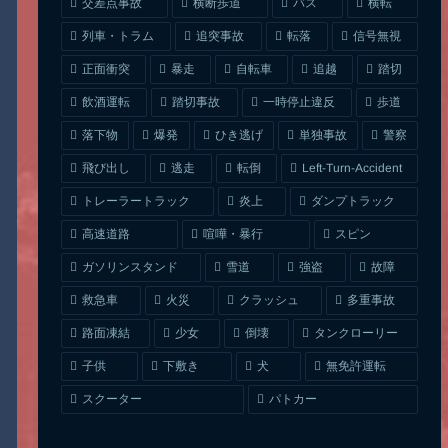
交差点事故
横断歩道
バス
横転
列車・トラム
追突事故
信号無視
転落
正面衝突
自転車
暴走
追越
踏切
一時停止違反
飲酒運転
踏切事故
歩道
ひき逃げ
単独事故
落下物
爆発
警察
Left-Turn-Accident
飛び出し
逃走
転倒
トレーラートラック
ダンプトラック
炎上
喧嘩・暴行
高速道路
スピン
ガソリンスタンド
雪道
強盗
故障
クラッシュ
多重事故
救急車
火災
タンクローリー
路面凍結
少女
倒壊
無免許運転
下敷き
子供
犬
スクーター
パトカー