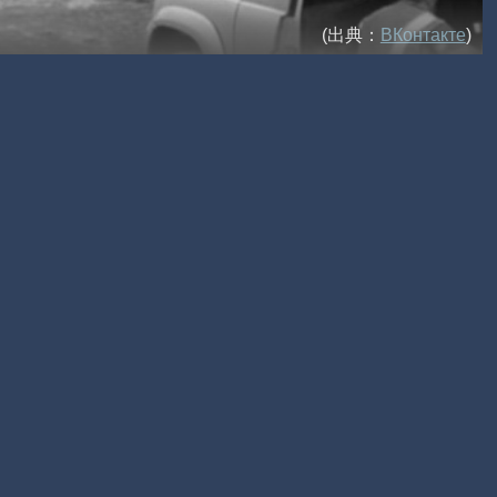
(出典：
ВКонтакте
)