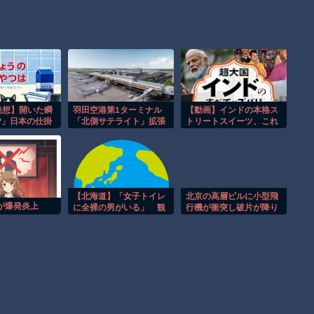
発想】開いた瞬
羽田空港第1ターミナル
【動画】インドの本格ス
?」日本の仕掛
「北側サテライト」拡張
トリートスイーツ、これ
凄すぎたｗ
→搭乗口まで約1キロ歩
はマジで美味そうな雰囲
かせる模様！
気
【北海道】「女子トイレ
北京の高層ビルに小型飛
が爆発炎上
に全裸の男がいる」 観
行機が衝突し破片が降り
光センターのトイレに侵
注ぐ瞬間！！
入した男（49）を逮捕