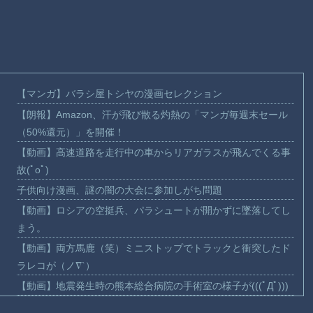
【マンガ】バラシ屋トシヤの漫画セレクション
【朗報】Amazon、汗が飛び散る灼熱の「マンガ毎週末セール
（50%還元）」を開催！
【動画】高速道路を走行中の車からリアガラスが飛んでくる事
故(ﾟoﾟ)
子供向け漫画、謎の闇の大会に参加しがち問題
【動画】ロシアの空挺兵、パラシュートが開かずに墜落してし
まう。
【動画】両方馬鹿（笑）ミニストップでトラックと衝突したド
ラレコが（ノ∇`）
【動画】地震発生時の熊本総合病院の手術室の様子が(((ﾟДﾟ)))
【動画】野菜売りのおじさんにドローンを特攻させるおそロシ