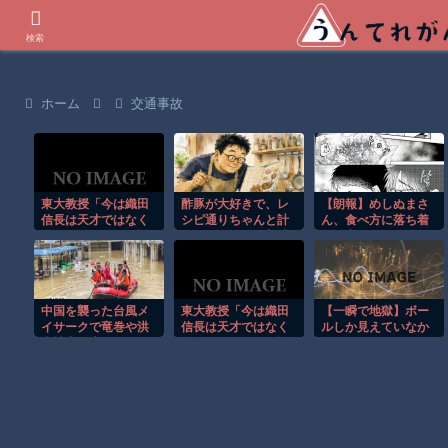
世界の衝撃動画などを紹介
検索
ホーム
交通事故
東大教授「今は織田
酢豚が大好きで、レ
【朗報】めしぬまさ
信長は天才ではなく
シピ通りちゃんと計
ん、食べ方に落ち着
凡人だったという説
量して作ったら美味
きが出る
が強いがそれは違う
かった
と思う」
中国を襲った台風メ
東大教授「今は織田
【一瞬で地獄】ボー
イサークで竜巻や洪
信長は天才ではなく
ルしか見えていなか
水被害が広がる！！
凡人だったという説
った…ドライバーを
が強いがそれは違う
襲った悪夢
と思う」