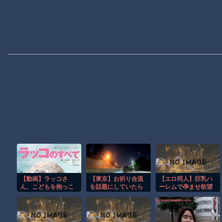
【動画】ラッコさ
【東京】お祈り合流
【エロ同人】巨乳ハ
ん、こどもを抱っこ
を話題にしていたら
ーレムで孕ませ欲望
する
お祈り車線変更に遭
が暴走する美麗美乳
遇してしまうドラレ
OLたちと濃密な夜を
コ。
過ごす話ｗ