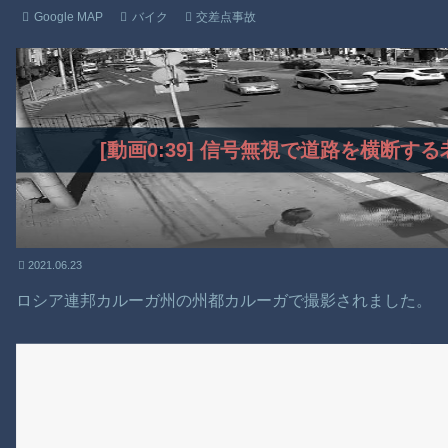
Google MAP
バイク
交差点事故
[動画0:39] 信号無視で道路を横断
2021.06.23
ロシア連邦カルーガ州の州都カルーガで撮影されました。