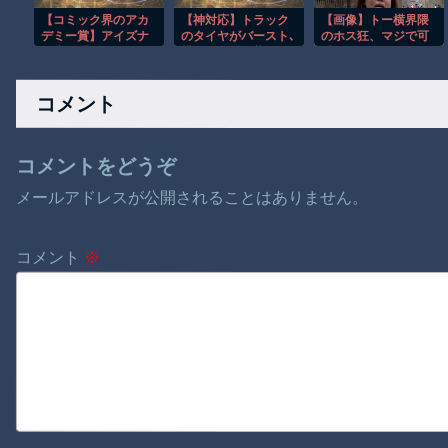
【コミック界のアカ
【神対応】トラック
【画像】トー横界隈
デミー賞】アイズナ
のタイヤがバースト､
のホス狂、マジで可
ー賞で「マジンガー
横転しそうな状況
愛い子が多いｗｗｗ
Z」や「デビルマン」
で…別のトラック運
ｗｗ
の永井豪さん、 2024
転手が命懸けで救っ
コメント
年に逝去された鳥山
た！
明さんが殿堂入り。
「Dr.スランプ」「ド
ラゴンボール」
コメントをどうぞ
メールアドレスが公開されることはありません。
コメント
※