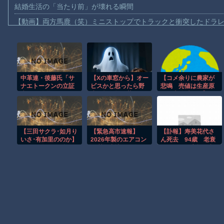
結婚生活の「当たり前」が壊れる瞬間
【動画】両方馬鹿（笑）ミニストップでトラックと衝突したドラレ
【動画】地震発生時の熊本総合病院の手術室の様子が(((ﾟДﾟ)))
【動画】野菜売りのおじさんにドローンを特攻させるおそロシア
【動画】首都高で4tトラックが原因の玉突き事故に巻き込まれた
中革連・後藤氏「サ
【Xの車窓から】オー
【コメ余りに農家が
【朗報】大人気漫画「GANTZ」がAmazonでなんと全巻100円ｗ
ナエトークンの立証
ビスかと思ったら野
悲鳴 売値は生産原
【動画】サッカーの試合中の落雷で選手1人が死亡、12人が負傷し
責任は総理側にあ
生の炊飯器で草 ほ
価の半分以下に】コ
る。なぜ私が説明し
か
メ農家 「政府には何
まだ墓石があるだけマシと見るべきか。今はもう合葬墓ばかり
なければならないの
の期待もできない。
か」
高市総理は何を考え
【動画】新型のさすまた、限界突破ｗｗｗｗｗｗ
ているのかな。分か
【三田サクラ･如月り
【緊急高市速報】
【訃報】寿美花代さ
らん。もう愛想尽か
【謎】広島県が頑なに「はだしのゲンコラボ喫茶」をやらない理
いさ･有加里ののか】
2026年製のエアコン
ん死去 94歳 老衰
した」
《エロ動画×お姉さ
品質が崩壊して終わ
のため 元宝塚歌劇
ヒロインが死ぬアニメって四月は君の嘘くらいしかないような
ん･レイプ》プライド
る
団トップスター、夫
の高い隣のお姉さん
は高島忠夫さん、息
を無理矢理ねじ伏せ
子は高嶋政宏・政伸
Powered by livedoor 相互RSS
無許可中出し