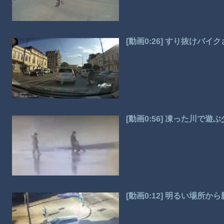
[動画0:26] すり抜けバ
[動画0:56] 凍った川で
[動画0:12] 明るい場所