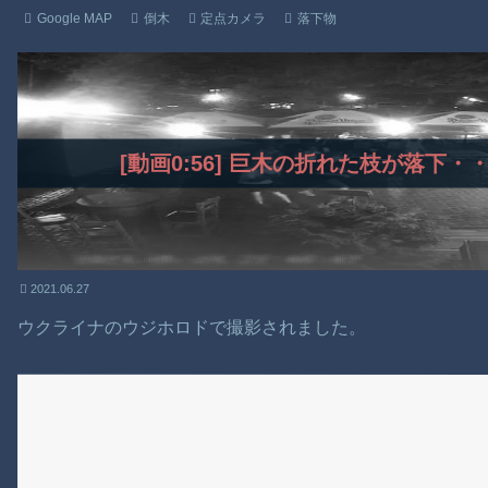
Google MAP
倒木
定点カメラ
落下物
[動画0:56] 巨木の折れた枝が落下
2021.06.27
ウクライナのウジホロドで撮影されました。