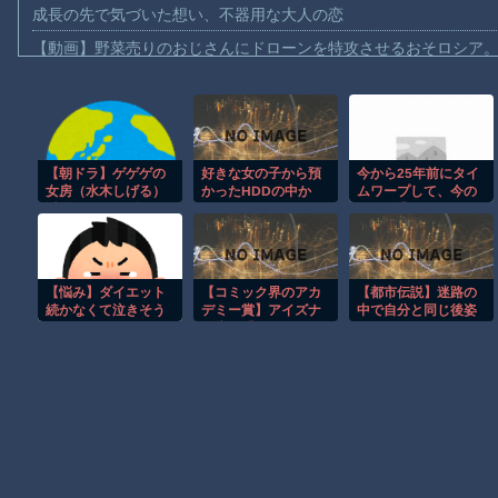
成長の先で気づいた想い、不器用な大人の恋
【動画】野菜売りのおじさんにドローンを特攻させるおそロシア
【動画】首都高で4tトラックが原因の玉突き事故に巻き込まれた
【朗報】大人気漫画「GANTZ」がAmazonでなんと全巻100円ｗ
【動画】サッカーの試合中の落雷で選手1人が死亡、12人が負傷し
【朝ドラ】ゲゲゲの
好きな女の子から預
今から25年前にタイ
まだ墓石があるだけマシと見るべきか。今はもう合葬墓ばかり
女房（水木しげる）
かったHDDの中か
ムワープして、今の
【動画】名古屋栄で不良外人が警察官を突き飛ばす。逮捕しろや
以外で漫画関係でド
ら、とんでもないモ
ゲーム業界について
ラマ作れるって言う
ノを発見してしまっ
話しても信じてもら
【動画】新型のさすまた、限界突破ｗｗｗｗｗｗ
と誰だろうね
た
えなさそうなこと
は？
【話題】河内長野市で警官が包丁男に発砲したシーンのモザ無し
【悩み】ダイエット
【コミック界のアカ
【都市伝説】迷路の
【謎】広島県が頑なに「はだしのゲンコラボ喫茶」をやらない理
続かなくて泣きそう
デミー賞】アイズナ
中で自分と同じ後姿
なんだが…
ー賞で「マジンガー
を見た
ヒロインが死ぬアニメって四月は君の嘘くらいしかないような
Z」や「デビルマン」
の永井豪さん、 2024
年に逝去された鳥山
Powered by livedoor 相互RSS
明さんが殿堂入り。
「Dr.スランプ」「ド
ラゴンボール」