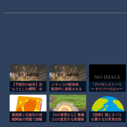
【予想外の結末】涼
メキシコの配信者、
「デジモンストーリ
もうとした瞬間、水
配信中に射殺される
ー サイバースルゥー
圧が強すぎて吹っ飛
ス ハッカーズメモリ
んだｗ
ー」，Steam版を日
本向けに配信開始。
330体以上のデジモ
ンを育成するRPG
漫画家と出版社の信
【Xの車窓から】整備
【恐怖】酒とタバコ
頼関係の問題で連載
士が2度見する現場猫
を愛する日常系女性
中止、版権引き上げ
案件 ほか
YouTuber、ガチで体