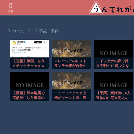
世界の衝撃動画などを紹介
検索
ホーム
事故・事件
【悲報】韓国、もう
マレーシアのレスト
ルイジアナの森で行
メチャクチャｗｗｗ
ラン放火犯が自分の
方不明の10歳少女を
ｗｗｗｗｗｗｗｗｗ
足に火をつけ逃走す
ドローンが発見！！
ｗｗｗｗｗｗｗｗｗ
る瞬間！！
【動画】熊本地震で
ニューヨークの水上
【千葉】焼け跡に4人
突然発生した道路の
機がイースト川に激
遺体の住宅火災 2人
ひび割れに突っ込ん
しく着水する恐怖の
は半年以上前に死亡
でしまうセイコー運
瞬間！！
か 八街市
輸。