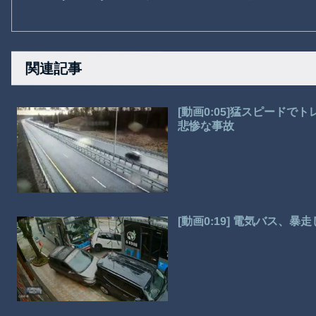
関連記事
[動画0:05]猛スピード
悲惨な事故
[動画0:19] 電気バス、暴