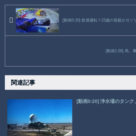
[動画0:20] 飲酒運転？23歳の母親が
[動画1:00] 
関連記事
[動画0:20] 浄水場のタ