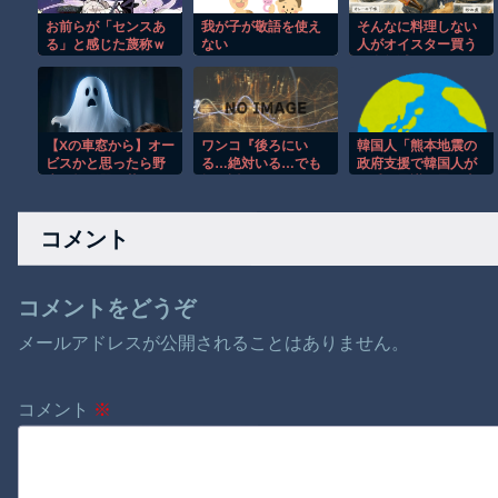
お前らが「センスあ
我が子が敬語を使え
そんなに料理しない
る」と感じた蔑称ｗ
ない
人がオイスター買う
ｗｗ
と全然減らなくて開
封したまま消費期限
きて使えなくなるん
だよな
【Xの車窓から】オー
ワンコ『後ろにい
韓国人「熊本地震の
ビスかと思ったら野
る…絶対いる…でも
政府支援で韓国人が
生の炊飯器で草 ほ
振り返っちゃいけな
一番不思議に思う事
か
いヤツだ…』
がこれ」
コメント
コメントをどうぞ
メールアドレスが公開されることはありません。
コメント
※