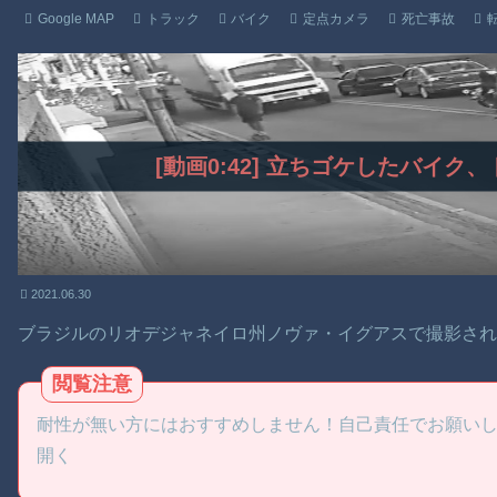
Google MAP
トラック
バイク
定点カメラ
死亡事故
[動画0:42] 立ちゴケしたバイ
2021.06.30
ブラジルのリオデジャネイロ州ノヴァ・イグアスで撮影さ
閲覧注意
耐性が無い方にはおすすめしません！自己責任でお願い
開く