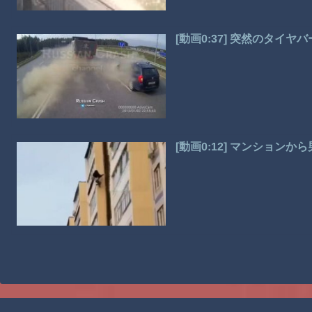
[動画0:37] 突然のタ
[動画0:12] マンション