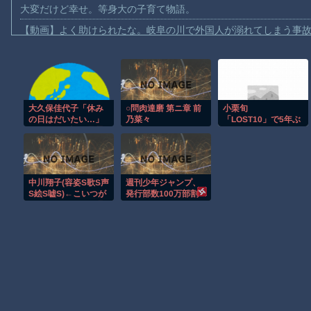
大変だけど幸せ。等身大の子育て物語。
【動画】よく助けられたな。岐阜の川で外国人が溺れてしまう事
渡邊渚さん「私がPTSDと診断された当時、世間はまだPTSDと
【動画】自動ドアの仕組みを理解した富山のツバメが賢い。
【朗報】Amazon、汗が飛び散る灼熱の「マンガ毎週末セール（5
大久保佳代子「休み
○問肉達磨 第ニ章 前
小栗旬
【動画】高速道路を走行中の車からリアガラスが飛んでくる事故(ﾟo
の日はだいたい…」
乃菜々
「LOST10」で5年ぶ
子供向け漫画、謎の闇の大会に参加しがち問題
まさかの習慣を暴露
り民放ドラマレギュ
ｗｗｗ
ラーに、初共演の横
【動画】ロシアの空挺兵、パラシュートが開かずに墜落してしま
浜流星とバディ役
「もう最高です」
【動画】両方馬鹿（笑）ミニストップでトラックと衝突したドラレ
中川翔子(容姿S歌S声
週刊少年ジャンプ、
【朗報】大人気漫画「GANTZ」がAmazonでなんと全巻100円ｗ
S絵S嘘S)←こいつが
発行部数100万部割
天下取れなかった理
れ・・・
まだ墓石があるだけマシと見るべきか。今はもう合葬墓ばかり
由？
Powered by livedoor 相互RSS