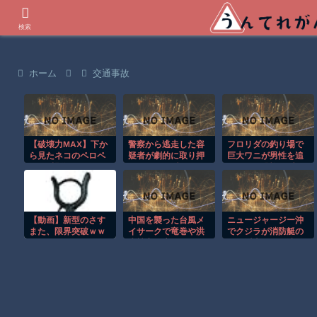
世界の衝撃動画などを紹介
検索
ホーム
交通事故
【破壊力MAX】下か
警察から逃走した容
フロリダの釣り場で
ら見たネコのペロペ
疑者が劇的に取り押
巨大ワニが男性を追
ロが反則級にかわい
さえられる瞬間！！
いかける恐怖の瞬
いｗ
間！！
【動画】新型のさす
中国を襲った台風メ
ニュージャージー沖
また、限界突破ｗｗ
イサークで竜巻や洪
でクジラが消防艇の
ｗｗｗｗ
水被害が広がる！！
下に浮上し船が沈む
衝撃映像！！