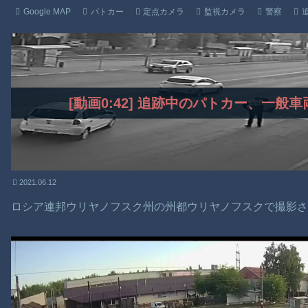
Google MAP
パトカー
定点カメラ
監視カメラ
警察
[動画0:42] 追跡中のパトカー、一
2021.06.12
ロシア連邦ウリヤノフスク州の州都ウリヤノフスクで撮影