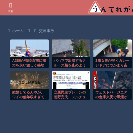
世界の衝撃動画などを紹介
検索
ホーム
交通事故
A380が着陸直前に揚
バハマで出航するク
3歳女児が開くガレー
力を失い激しく接地
ルーズ船を止めよう
ジドアにつかまり宙
する衝撃の瞬間！！
とするカップルの悲
づりになる危険な瞬
劇！！
間！！
結婚してるんやが、
立憲民主ブレーンの
ウェストバージニア
ワイの低年収すぎて
菅野完氏、メルチュ
の倉庫火災で黒煙が
泣いてる
折田社長に人殺しを
空へ広がる衝撃映
連呼
像！！