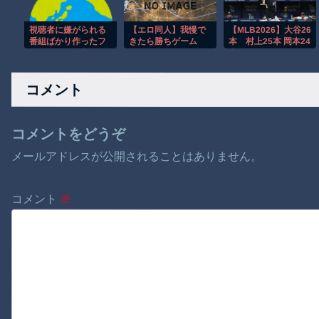
視聴者に嫌がられる
【エロ同人】我慢で
【MLB2026】大谷26
番組ばかり作ったフ
きたら勝ちゲーム
本 村上25本 岡本24
ジテレビ、自業自得
本
すぎる立場に陥って
wwwwwwwwwwww
しまい……
wwwwwwwwwwww
コメント
w
コメントをどうぞ
メールアドレスが公開されることはありません。
コメント
※