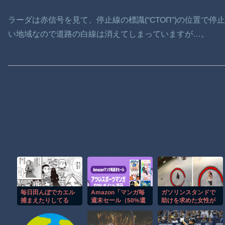
ラーダは赤信号を見て、停止線の標識(“СТОП”)の位置で
い地域なので道路の白線は消えてしまっていますが…。
毎日田んぼでカエル
Amazon「マンガ毎
ガソリンスタンドで
捕まえたりしてる
週末セール（50%還
助けを求めた女性が
元）」アツいスポー
連れ去られる瞬
ツマンガ祭り最終日
間！！
到来！！！