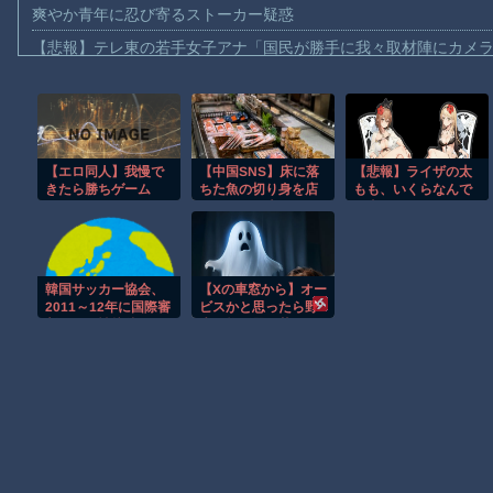
爽やか青年に忍び寄るストーカー疑惑
【悲報】テレ東の若手女子アナ「国民が勝手に我々取材陣にカメ
ｗｗｗｗ
【珍事】サッカーの試合が原因で交通事故が起きてしまう。
【動画】急病人？横須賀の国道16号でおかしな事故が撮影される
Amazon「マンガ毎週末セール（50%還元）」アツいスポーツマ
【エロ同人】我慢で
【中国SNS】床に落
【悲報】ライザの太
きたら勝ちゲーム
ちた魚の切り身を店
もも、いくらなんで
【群馬】デカいNinja乗りさん、後方確認しない軽四に当てられて
員が……日本のスー
も太すぎるｗｗｗｗ
パーで衝撃＝中国ネ
ｗｗｗｗｗｗｗｗｗ
【動画】ビッグフットの正体が判明
ット「精神が崩壊」
ｗｗｗ
「普通じゃない？」
【動画】DJI Neo2で釣りの自撮りをしようとした男の悲劇（ノ∇`
韓国サッカー協会、
【Xの車窓から】オー
【動画】タイのティパンコーン王子が日本人女性とデートか？
2011～12年に国際審
ビスかと思ったら野
判員らを性接待
生の炊飯器で草 ほ
お前らがメイドイン韓国で認めてるもの 「キムチ」あと3つは？
か
AmazonのアツさMax！心も踊る「マンガ毎週末セール（50%還
Powered by livedoor 相互RSS