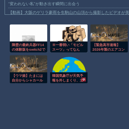
“変われない私”が動き出す瞬間に出会う
【動画】大阪のゲリラ豪雨を生駒山の山頂から撮影したビデオが
【動画】イッヌ、煽ってしまう
【動画】ゴルフ中の嵐を撮影していた男性が雷に打たれる事故。
【画像】地球上で最も珍しい茶色いパンダｗｗｗ
障壁の最終兵器FF14
※一番弱い「モビル
【緊急高市速報】
【動画】これは怖い。三重の国道23号で撮影された避けようがな
の体験版をswitch2で
スーツ」ってなん
2026年製のエアコン
【動画】バイクの少年を無理やり止めるパトカーが怖いｗｗｗｗ
始めたが これ何時
だ？
品質が崩壊して終わ
間遊べば面白くなる
る
【動画】世界一過酷なオフロードレースのコース設計が絶対にお
んだ？
【悲報】テレ東の若手女子アナ「国民が勝手に我々取材陣にカメ
【ウマ娘】たまには
韓国気象庁が天気予
ｗｗｗｗ
自分からシャカール
報を外しまくり、主
を迎えに行こうと思
要紙「予報官らの資
Amazon「マンガ毎週末セール（50%還元）」アツいスポーツマ
うライツ博士
質問題」と酷評 [8/8]
【動画】ビッグフットの正体が判明
Powered by livedoor 相互RSS