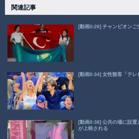
関連記事
[動画0:26] チャンピ
[動画0:34] 女性観客「
[動画0:38] 公共の場
が上映される