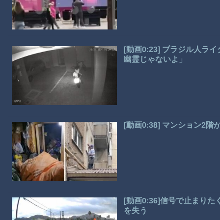
[動画0:23] ブラジル
幽霊じゃないよ」
[動画0:38] マンション
[動画0:36]信号で止ま
を失う