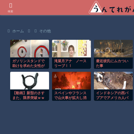
世界の衝撃動画などを紹介
検索
ホーム
その他
ガソリンスタンドで
滝菜月アナ ノース
最近彼氏にムカつい
助けを求めた女性が
リーブ！！
た事
連れ去られる瞬
間！！
【動画】新型のさす
スペインやフランス
インドネシアの西パ
また、限界突破ｗｗ
で山火事が拡大し消
プアでアメリカ人パ
ｗｗｗｗ
防士が消火活動！！
イロット殺害を武装
組織が主張。