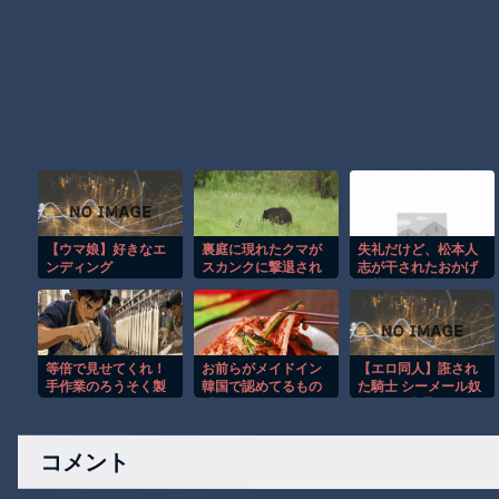
【ウマ娘】好きなエ
裏庭に現れたクマが
失礼だけど、松本人
ンディング
スカンクに撃退され
志が干されたおかげ
るまさかの瞬間！！
で芸能界が洗浄され
た感じするよな
等倍で見せてくれ！
お前らがメイドイン
【エロ同人】誑され
手作業のろうそく製
韓国で認めてるもの
た騎士 シーメール奴
造に驚愕ｗ
「キムチ」あと3つ
●として蹂躙されて〜
は？
その後〜
コメント