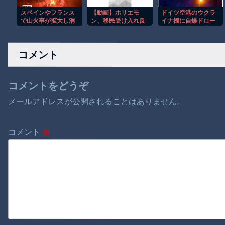
スペインやフランス
【動画】ホリエモ
ドイツ空港のウクラ
で山火事が拡大し消
ン、移民受け入れ反
イナ機に自爆ドロー
防士が消火活動！！
対派の若者にブチギ
ン接近→職員が蹴り
レ→スタジオ誰も反
落とす→偶然起爆装
論できず沈黙w
置が壊れセーフ
コメント
コメントをどうぞ
メールアドレスが公開されることはありません。
コメント
※