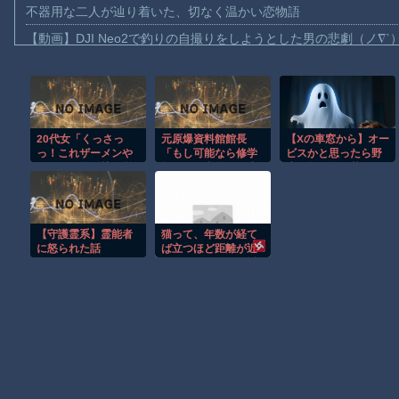
不器用な二人が辿り着いた、切なく温かい恋物語
【動画】DJI Neo2で釣りの自撮りをしようとした男の悲劇（ノ∇`
【動画】タイのティパンコーン王子が日本人女性とデートか？
お前らがメイドイン韓国で認めてるもの 「キムチ」あと3つは？
AmazonのアツさMax！心も踊る「マンガ毎週末セール（50%還
20代女「くっさっ
元原爆資料館館長
【Xの車窓から】オー
【動画】これはお見事。中国重慶市で珍しい事故が撮影される。
っ！これザーメンや
「もし可能なら修学
ビスかと思ったら野
【画像】十二支合体！！ところでその前足、猫じゃね？
ん！！」学習塾経営
旅行や平和学習の小
生の炊飯器で草 ほ
の60歳男性、総武線
学生に腐敗した遺体
か
【動画】ロシア軍のドローンをネット発射装置で撃墜するウクラ
でリュックを前にし
の臭いを再現し嗅が
て死角でチ●コポロン
せたい」
【動画】逃げる判断はやっ！埼玉でスマホ運転のプリウスに当て
シコシコ、女に精子
【守護霊系】霊能者
猫って、年数が経て
かけて逮捕
渡邊渚さん「私がPTSDと診断された当時、世間はまだPTSDと
に怒られた話
ば立つほど距離が近
くなるのかな。最近
【朗報】Amazon、汗が飛び散る灼熱の「マンガ毎週末セール（5
は、枕の横で寝て
る。【再】
Powered by livedoor 相互RSS