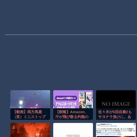
【動画】両方馬鹿
【朗報】Amazon、
佐々木が6回自責2も
（笑）ミニストップ
汗が飛び散る灼熱の
サヨナラ負けに。あ
でトラックと衝突し
「マンガ毎週末セー
まりの酷さにドン引
たドラレコが（ノ
ル（50%還元）」を
きするドジャースフ
∇`）
開催！
ァン