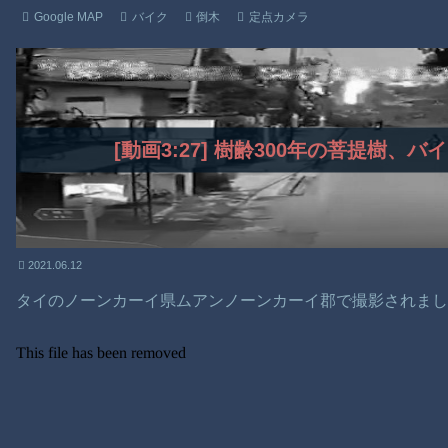
Google MAP
バイク
倒木
定点カメラ
[動画3:27] 樹齢300年の菩提樹、
2021.06.12
タイのノーンカーイ県ムアンノーンカーイ郡で撮影されま