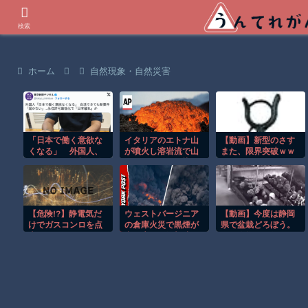
世界の衝撃動画などを紹介
検索
ホーム
自然現象・自然災害
「日本で働く意欲な
イタリアのエトナ山
【動画】新型のさす
くなる」 外国人、
が噴火し溶岩流で山
また、限界突破ｗｗ
自活できても新要件
肌がオレンジに染ま
ｗｗｗｗ
「届かない」…永住
る！！
許可厳格化で「日本
離れ」か
【危険!?】静電気だ
ウェストバージニア
【動画】今度は静岡
けでガスコンロを点
の倉庫火災で黒煙が
県で盆栽どろぼう。
火…
空へ広がる衝撃映
同一人物の犯行か？
像！！