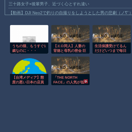
三十路女子×後輩男子、近づく心とすれ違い
【動画】DJI Neo2で釣りの自撮りをしようとした男の悲劇（ノ∇`
【動画】タイのティパンコーン王子が日本人女性とデートか？
お前らがメイドイン韓国で認めてるもの 「キムチ」あと3つは？
AmazonのアツさMax！心も踊る「マンガ毎週末セール（50%還
うちの猫、もうすぐ1
【エロ同人】人妻の
生活保護受けてるん
【動画】これはお見事。中国重慶市で珍しい事故が撮影される。
歳なのに・・・
背徳と母乳の密会 巨
だけどいつまで毎日
【画像】十二支合体！！ところでその前足、猫じゃね？
【再】
乳を愛でる叔父の視
楽しく生きられるだ
線と近親の息づく夜
ろ
【動画】ロシア軍のドローンをネット発射装置で撃墜するウクラ
ｗ
【動画】逃げる判断はやっ！埼玉でスマホ運転のプリウスに当て
【台湾メディア】態
「THE NORTH
渡邊渚さん「私がPTSDと診断された当時、世間はまだPTSDと
度の悪い日本の店員
FACE」の人気が低
を黙らせる方法
下・・・
【朗報】Amazon、汗が飛び散る灼熱の「マンガ毎週末セール（5
Powered by livedoor 相互RSS