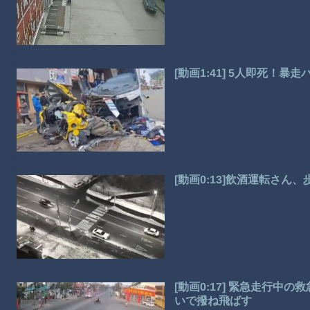
[動画1:41] 5人即死！
[動画0:13]飲酒運転さ
[動画0:17] 緊急走行
いで撥ね飛ばす