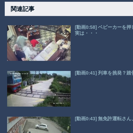
関連記事
[動画0:58] ベビーカ
実は・・・
[動画0:41] 列車を挑発
[動画0:43] 無免許運転