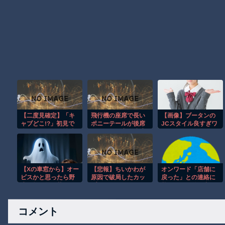
【二度見確定】「キ
飛行機の座席で長い
【画像】ブータンの
ャブどこ!?」初見で
ポニーテールが後席
JCスタイル良すぎワ
全員が混乱する特殊
モニターを塞ぐ迷惑
ロタｗｗｗｗｗｗｗ
トラックｗ【低す
行為！！
ｗｗｗｗｗｗｗ
ぎ】
【Xの車窓から】オー
【悲報】ちいかわが
オンワード「店舗に
ビスかと思ったら野
原因で破局したカッ
戻った」との連絡に
生の炊飯器で草 ほ
プルがコチラｗｗｗ
驚き、すぐ外へ出る
か
ｗｗｗｗ
よう伝えたが間に合
わなかった [8/5]
コメント