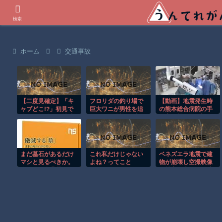
世界の衝撃動画などを紹介
検索
ホーム
交通事故
【二度見確定】「キ
フロリダの釣り場で
【動画】地震発生時
ャブどこ!?」初見で
巨大ワニが男性を追
の熊本総合病院の手
全員が混乱する特殊
いかける恐怖の瞬
術室の様子が(((ﾟ
トラックｗ【低す
間！！
Дﾟ)))
ぎ】
まだ墓石があるだけ
これ私だけじゃない
ベネズエラ地震で建
マシと見るべきか。
よね？ってこと
物が崩壊し空撮映像
今はもう合葬墓ばか
に被害の大きさが映
り
る。