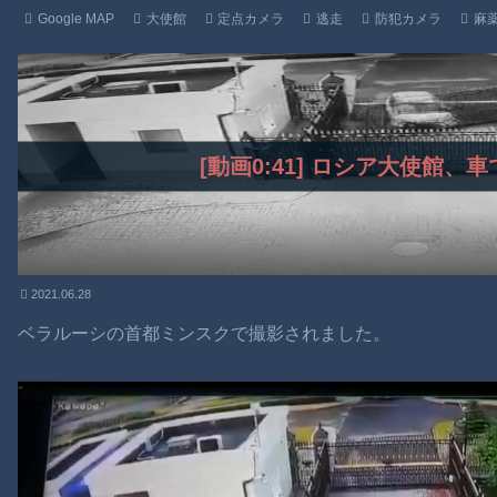
Google MAP
大使館
定点カメラ
逃走
防犯カメラ
麻
[動画0:41] ロシア大使館、
2021.06.28
ベラルーシの首都ミンスクで撮影されました。