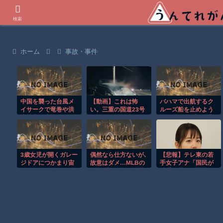
世界の衝撃動画などを紹介
検索
ホーム
事故・事件
中国を襲った台風メ
【動画】これは怖
バハマで出航するク
イサークで竜巻や洪
い。三重の国道23号
ルーズ船を止めよう
水被害が広がる！！
で撮影された避けよ
とするカップルの悲
うがないもらい事故
劇！！
の瞬間。
3歳女児が開くガレー
偶然なら仕方ないが､
【悲報】テレ東の若
ジドアにつかまり宙
故意はダメ…MLBの
手女子アナ「国民が
づりになる危険な瞬
問題プレー集が物議
勝手に我々取材陣に
間！！
カメラを向ける
な！」→何様のつも
りだと炎上ｗｗｗｗ
ｗｗ