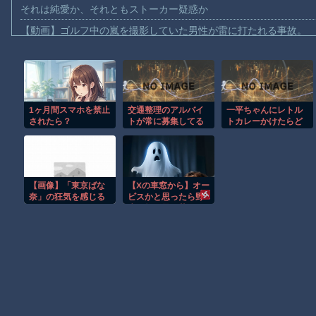
それは純愛か、それともストーカー疑惑か
【動画】ゴルフ中の嵐を撮影していた男性が雷に打たれる事故。
【画像】地球上で最も珍しい茶色いパンダｗｗｗ
【動画】これは怖い。三重の国道23号で撮影された避けようがな
【動画】バイクの少年を無理やり止めるパトカーが怖いｗｗｗｗ
1ヶ月間スマホを禁止
交通整理のアルバイ
一平ちゃんにレトル
【動画】世界一過酷なオフロードレースのコース設計が絶対にお
されたら？
トが常に募集してる
トカレーかけたらど
【悲報】テレ東の若手女子アナ「国民が勝手に我々取材陣にカメ
のは1カ月どころか1
うなるやろ？
日でみんな辞めてい
ｗｗｗｗ
くからだった
【珍事】サッカーの試合が原因で交通事故が起きてしまう。
【画像】「東京ばな
【Xの車窓から】オー
Amazon「マンガ毎週末セール（50%還元）」アツいスポーツマ
奈」の狂気を感じる
ビスかと思ったら野
フォントがコチラｗ
生の炊飯器で草 ほ
【動画】ビッグフットの正体が判明
ｗｗｗｗｗ
か
お前らがメイドイン韓国で認めてるもの 「キムチ」あと3つは？
Powered by livedoor 相互RSS