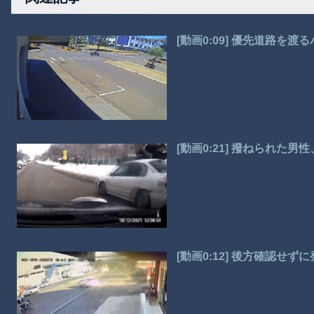
[動画0:09] 優先道路を
[動画0:21] 撥ねられた
[動画0:12] 後方確認せ