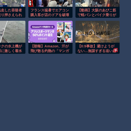
逃走した容疑者
フランス猛暑でエアコン
【動画】大阪のあびこ筋
取り押さえられ
購入客が店のドアを破壊
で軽バンとバイク乗りが
！
し殺到！！
大喧嘩ｗｗｗｗ
ークの水上機が
【朗報】Amazon、汗が
【0:9事故】避けようが
川に激しく着水
飛び散る灼熱の「マンガ
ない…無謀すぎる追い越
の瞬間！！
毎週末セール（50%還
しに震えた
元）」を開催！