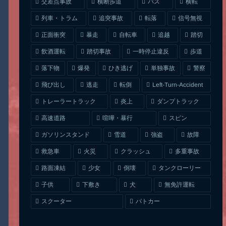
交差点事故
横断歩道
バス
横転
列車・トラム
追突事故
信号無視
転落
正面衝突
自転車
暴走
追越
踏切
一時停止違反
飲酒運転
踏切事故
歩道
ひき逃げ
単独事故
落下物
爆発
警察
Left-Turn-Accident
飛び出し
逃走
転倒
トレーラートラック
ダンプトラック
炎上
喧嘩・暴行
高速道路
スピン
ガソリンスタンド
雪道
強盗
故障
クラッシュ
多重事故
救急車
火災
タンクローリー
路面凍結
少女
倒壊
無免許運転
下敷き
子供
犬
スクーター
パトカー