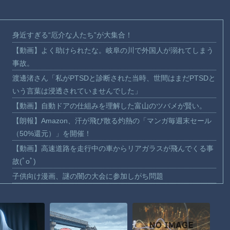
身近すぎる“厄介な人たち”が大集合！
【動画】よく助けられたな。岐阜の川で外国人が溺れてしまう
事故。
渡邊渚さん「私がPTSDと診断された当時、世間はまだPTSDと
いう言葉は浸透されていませんでした」
【動画】自動ドアの仕組みを理解した富山のツバメが賢い。
【朗報】Amazon、汗が飛び散る灼熱の「マンガ毎週末セール
（50%還元）」を開催！
【動画】高速道路を走行中の車からリアガラスが飛んでくる事
故(ﾟoﾟ)
子供向け漫画、謎の闇の大会に参加しがち問題
【動画】ロシアの空挺兵、パラシュートが開かずに墜落してし
まう。
【動画】両方馬鹿（笑）ミニストップでトラックと衝突したド