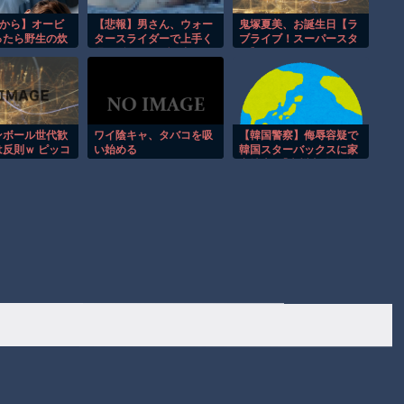
窓から】オービ
【悲報】男さん、ウォー
鬼塚夏美、お誕生日【ラ
ったら野生の炊
タースライダーで上手く
ブライブ！スーパースタ
 ほか
滑れずチューブの中に取
ー】
り残されてしまうｗｗｗ
ｗｗｗｗｗｗｗｗ
ンボール世代歓
ワイ陰キャ、タバコを吸
【韓国警察】侮辱容疑で
反則ｗ ピッコ
い始める
韓国スターバックスに家
のエッグスタン
宅捜索 ｢光州事件｣を揶
すぎる！
揄するようなイベントを
行ったとして