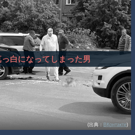
後、真っ白になってしまった男
(出典：
ВКонтакте
)