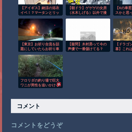
【アイギス】納涼の浴衣
【朝ドラ】ゲゲゲの女房
【Xの車
イベ！？マータンとリッ
（水木しげる）以外で漫
スかと思
チ、エターナーが来る模
画関係でドラマ作れるっ
飯器で草
様！！！
て言うと誰だろうね
【東京】お祈り合流を話
【疑問】木村昴って今の
【ドラゴ
題にしていたらお祈り車
声優で一番儲けてる？
喜】これは
線変更に遭遇してしまう
ロ大魔王
ドラレコ。
ドが欲し
フロリダの釣り場で巨大
ワニが男性を追いかける
恐怖の瞬間！！
コメント
コメントをどうぞ