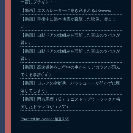
一言にブチギレ・・・
【動画】エスカレーターに巻き込まれるJKwwwx
【動画】手術中に熊本地震が直撃した映像、凄まじ
い…
【動画】自動ドアの仕組みを理解した富山のツバメが
賢い。
【動画】自動ドアの仕組みを理解した富山のツバメが
賢い。
【動画】高速道路を走行中の車からリアガラスが飛ん
でくる事故(ﾟoﾟ)
【動画】ロシアの空挺兵、パラシュートが開かずに墜
落してしまう。
【動画】両方馬鹿（笑）ミニストップでトラックと衝
突したドラレコが（ノ∇`）
Powered by livedoor 相互RSS