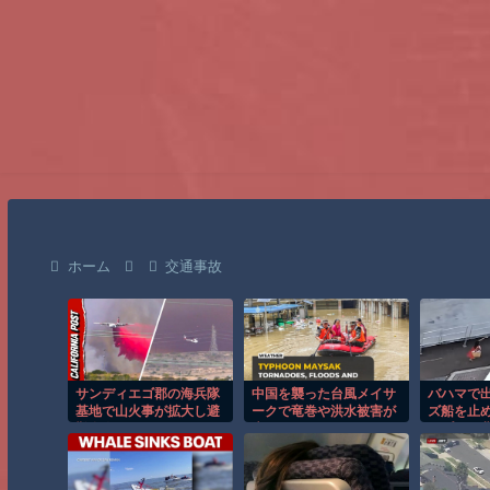
ホーム
交通事故
サンディエゴ郡の海兵隊
中国を襲った台風メイサ
バハマで
基地で山火事が拡大し避
ークで竜巻や洪水被害が
ズ船を止
難命令！！
広がる！！
ップルの