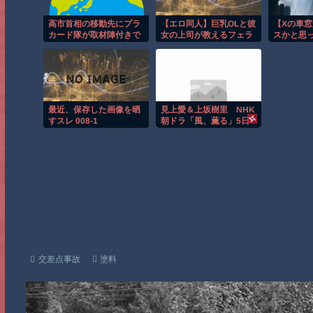
高市首相の移動先にプラ
【エロ同人】巨乳OLと彼
【Xの車
カード隊が取材陣付きで
女の上司が教えるフェラ
スかと思
展開、だが首相側に完全
とパイズリの濃密中出し
飯器で草
スルーされてしまった結
夜のオフィス事情！！
果……
最近、保存した画像を晒
見上愛＆上坂樹里 NHK
すスレ 008-1
朝ドラ「風、薫る」5日
放送の第93回視聴率は
13.5％
交差点事故
塗料