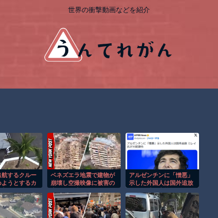
世界の衝撃動画などを紹介
出航するクルー
ベネズエラ地震で建物が
アルゼンチンに「憎悪」
めようとするカ
崩壊し空撮映像に被害の
示した外国人は国外追放
悲劇！！
大きさが映る。
ミレイ氏が大統領令