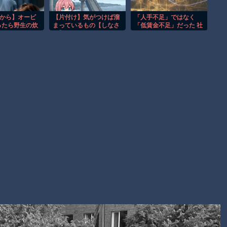
ラレコが（ノ∇`）
【朗報】大人気漫画「GANTZ」がAmazonでなんと全巻100円
窓から】オービ
【片付け】気がつけば溜
「人手不足」ではなく
ったら野生の炊
まっているもの【しなさ
「低賃金不足」だった 社
ｗｗｗｗｗｗ
 ほか
い】
員に見限られて次々と倒
産する企業が過去最多 給
まだ墓石があるだけマシと見るべきか。今はもう合葬墓ばかり
与アップが大嘘の現実
Powered by livedoor 相互RSS