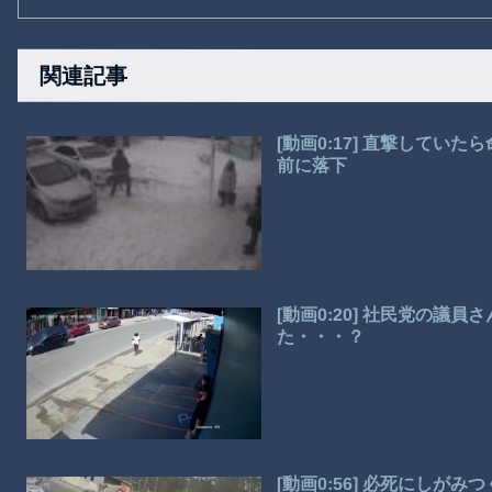
関連記事
[動画0:17] 直撃して
前に落下
[動画0:20] 社民党の議
た・・・？
[動画0:56] 必死にしが