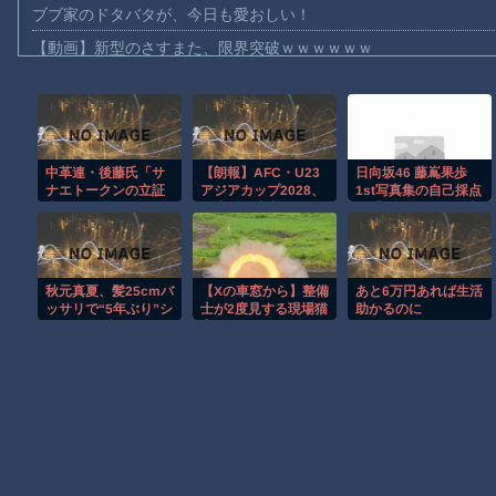
ブブ家のドタバタが、今日も愛おしい！
【動画】新型のさすまた、限界突破ｗｗｗｗｗｗ
【話題】河内長野市で警官が包丁男に発砲したシーンのモザ無し
【動画】メキシコのインフルエンサー、ライブ配信中に襲撃され
【動画】仲間に花火を水平撃ちしようとして障害を負ったかもし
中革連・後藤氏「サ
【朗報】AFC・U23
日向坂46 藤嶌果歩
【宮崎】マジ勘弁してほしい。久しぶりに恐ろしい子供ミサイル
ナエトークンの立証
アジアカップ2028、
1st写真集の自己採点
【謎】広島県が頑なに「はだしのゲンコラボ喫茶」をやらない理
責任は総理側にあ
日本開催決定！！
は「ニコニコ2525点
る。なぜ私が説明し
です」、今後の夢は
【動画】パキスタンの山の麓で撮影された鉄砲水が地獄すぎる。
なければならないの
「お芝居の仕事に挑
か」
戦できたら」
ヒロインが死ぬアニメって四月は君の嘘くらいしかないような
秋元真夏、髪25cmバ
【Xの車窓から】整備
あと6万円あれば生活
オレたちひょうきん族の懺悔室なんてナウなヤングは知らんだろ
ッサリで“5年ぶり”シ
士が2度見する現場猫
助かるのに
ョートボブヘアに！
案件 ほか
【討論】ナスを最も美味しく食べる方法
「可愛さ爆発」【画
像】
Powered by livedoor 相互RSS