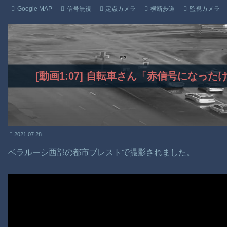
Google MAP
信号無視
定点カメラ
横断歩道
監視カメラ
[動画1:07] 自転車さん「赤信号になっ
2021.07.28
ベラルーシ西部の都市ブレストで撮影されました。