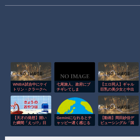
WNBA試合中にケイ
七尾旅人、政府にブ
【エロ同人】ギャル
トリン・クラークへ
チギレてしま
巨乳の美少女と中出
接触し場内が騒
う！！！！！！
しパイズリを堪能す
然！！
る学園ハーレム体操
着プレイの夜ｗ
【天才の発想】開い
Geminiになれるとチ
【動画】岡田紗佳デ
た瞬間「えっ!?」日
ャッピー遅く感じる
ビューシングル「国
本の仕掛け絵本が凄
な
士無双LOVE」を皆で
すぎたｗ
聴こう