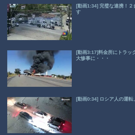
[動画1:34] 完璧な連
す
[動画3:17]料金所にト
大惨事に・・・
[動画0:34] ロシア人の