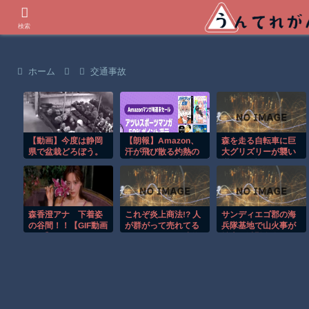
世界の衝撃動画などを紹介
検索
ホーム
交通事故
【動画】今度は静岡
【朗報】Amazon、
森を走る自転車に巨
県で盆栽どろぼう。
汗が飛び散る灼熱の
大グリズリーが襲い
同一人物の犯行か？
「マンガ毎週末セー
掛かる恐怖のGoPro
ル（50%還元）」を
映像！！
開催！
森香澄アナ 下着姿
これぞ炎上商法!? 人
サンディエゴ郡の海
の谷間！！【GIF動画
が群がって売れてる
兵隊基地で山火事が
あり】
ように見せる天才的
拡大し避難命令！！
テクニックｗ