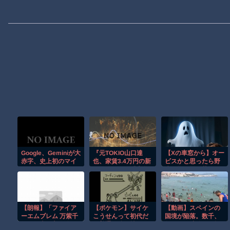
Google、Geminiが大
『元TOKIO山口達
【Xの車窓から】オー
赤字、史上初のマイ
也、家賃3.4万円の新
ビスかと思ったら野
ナスキャッシュフロ
居を公開』と『大谷
生の炊飯器で草 ほ
ーに陥る
のCMギャラ、流出
か
ｗ』ほか 8/4 ネタ
【朗報】「ファイア
【ポケモン】サイケ
【動画】スペインの
ーエムブレム 万紫千
こうせんって初代だ
国境が陥落。数千、
紅」、真の主人公マ
と普通に強い技のイ
数万の不法移民が押