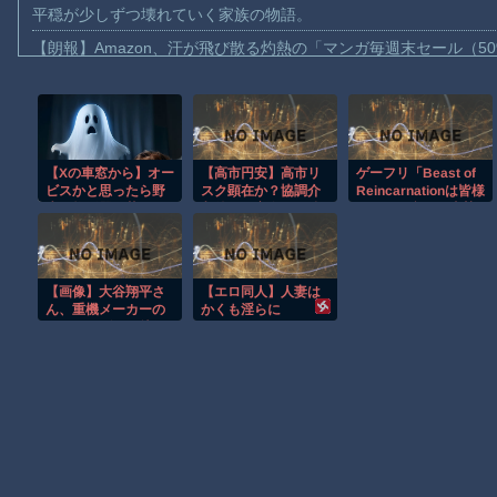
平穏が少しずつ壊れていく家族の物語。
【朗報】Amazon、汗が飛び散る灼熱の「マンガ毎週末セール（5
【動画】高速道路を走行中の車からリアガラスが飛んでくる事故(ﾟo
子供向け漫画、謎の闇の大会に参加しがち問題
【動画】ロシアの空挺兵、パラシュートが開かずに墜落してしま
【Xの車窓から】オー
【高市円安】高市リ
ゲーフリ「Beast of
【動画】両方馬鹿（笑）ミニストップでトラックと衝突したドラレ
ビスかと思ったら野
スク顕在か？協調介
Reincarnationは皆様
【動画】地震発生時の熊本総合病院の手術室の様子が(((ﾟДﾟ)))
生の炊飯器で草 ほ
入後も円安進む。債
からのご意見を真摯
か
券利回りは急騰。大
に受け止め継続的に
【動画】野菜売りのおじさんにドローンを特攻させるおそロシア
丈夫なのか？
アップデートを予
定」
【朗報】大人気漫画「GANTZ」がAmazonでなんと全巻100円ｗ
【画像】大谷翔平さ
【エロ同人】人妻は
まだ墓石があるだけマシと見るべきか。今はもう合葬墓ばかり
ん、重機メーカーの
かくも淫らに
アンバサダーに就任
【動画】新型のさすまた、限界突破ｗｗｗｗｗｗ
ｗｗｗｗｗｗｗｗｗ
ｗ
Powered by livedoor 相互RSS