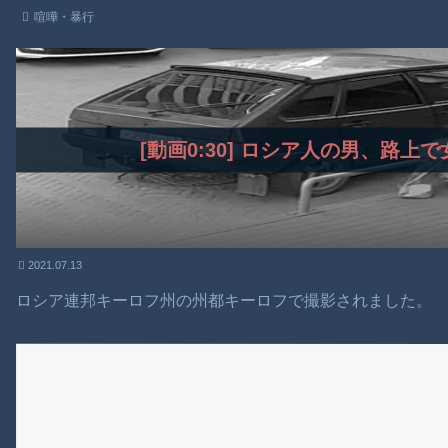
喧嘩・暴行
[動画0:30] ロシア人の男、路
2021.07.13
ロシア連邦キーロフ州の州都キーロフで撮影されました。