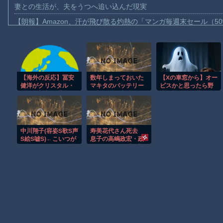
妻との生活が、夫をうつへ追い込んだ現実
【朗報】Amazon、汗が飛び散る灼熱の「マンガ毎週末セール（5
【動画】高速道路を走行中の車からリアガラスが飛んでくる事故(ﾟo
子供向け漫画、謎の闇の大会に参加しがち問題
【動画】ロシアの空挺兵、パラシュートが開かずに墜落してしま
【海外の反応】冨安
数年しまっておいた
【Xの車窓から】オー
【動画】両方馬鹿（笑）ミニストップでトラックと衝突したドラレ
健洋がクリスタル・
マキタのバッテリー
ビスかと思ったら野
【動画】地震発生時の熊本総合病院の手術室の様子が(((ﾟДﾟ)))
パレス加入へ「アー
（新品）を充電しよ
生の炊飯器で草 ほ
セナルサポの好きな
うとしたらエラーで
か
【動画】野菜売りのおじさんにドローンを特攻させるおそロシア
クラブで良かった」
充電できないんだ
が！復活させる方法
【朗報】大人気漫画「GANTZ」がAmazonでなんと全巻100円ｗ
教えろ
中川翔子(容姿S歌S声
寿美花代さん死去
まだ墓石があるだけマシと見るべきか。今はもう合葬墓ばかり
S絵S嘘S)←こいつが
息子の高嶋政宏・政
天下取れなかった理
伸がコメント「最期
【動画】新型のさすまた、限界突破ｗｗｗｗｗｗ
由？
まで美しく凛とした
表情」「最期の最期
まで大女優」「
Powered by livedoor 相互RSS