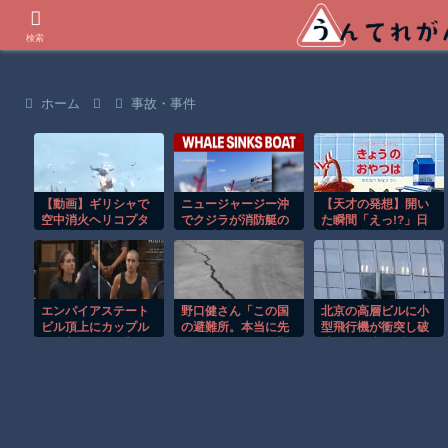
世界の衝撃動画などを紹介
検索
ホーム
事故・事件
【動画】ギリシャで
ニュージャージー沖
【天才の発想】開い
空中消火ヘリコプタ
でクジラが消防艇の
た瞬間「えっ!?」日
ー2機が衝突してしま
下に浮上し船が沈む
本の仕掛け絵本が凄
う事故。
衝撃映像！！
すぎたｗ
エンパイアステート
野口健さん「この国
北京の高層ビルに小
ビル頂上にカップル
の避難所。本当に先
型飛行機が衝突し破
が無断で登る衝撃の
進国か？ソマリア難
片が降り注ぐ瞬
事件！！
民キャンプ以下と言
間！！
われてる」