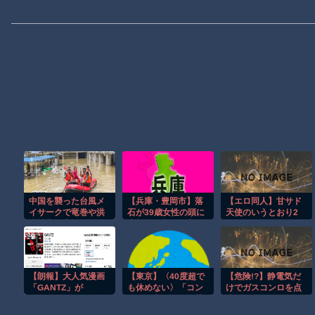
中国を襲った台風メ
【兵庫・豊岡市】落
【エロ同人】甘サド
イサークで竜巻や洪
石が39歳女性の頭に
天使のいうとおり2
水被害が広がる！！
直撃し死亡…洞窟付
近でスマホ撮影中
家族5人で海水浴中
【朗報】大人気漫画
【東京】〈40度超で
【危険!?】静電気だ
「GANTZ」が
も休めない〉「コン
けでガスコンロを点
Amazonでなんと全
ビニに寄るだけで苦
火…
巻100円ｗｗｗｗｗ
情」「日陰で休むと