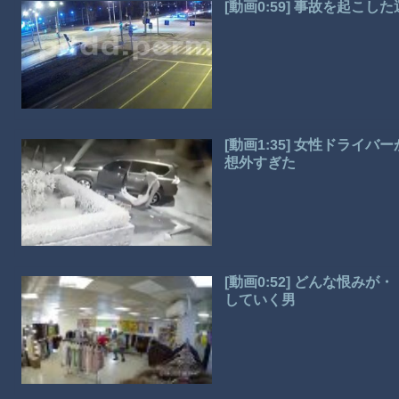
[動画0:59] 事故を起こ
[動画1:35] 女性ドラ
想外すぎた
[動画0:52] どんな恨
していく男