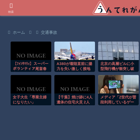
世界の衝撃動画などを紹介
検索
ホーム
交通事故
【ﾌｧﾝｻﾏﾘｨ】スーパー
A380が着陸直前に揚
北京の高層ビルに小
ボランティア尾畠春
力を失い激しく接地
型飛行機が衝突し破
夫さん(86) が熊本入
する衝撃の瞬間！！
片が降り注ぐ瞬
りへ「自分の飲む水
間！！
は自分で持ってい
く」「対価・飲食は
一切頂かない」
女子大生「専業主婦
【千葉】焼け跡に4人
メディア「Z世代が普
になりたい」
遺体の住宅火災 2人
段利用しているゲー
は半年以上前に死亡
ム端末、スマホ
か 八街市
94.7%・
Switch38.5%」