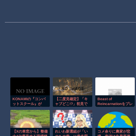
KONAMIの『コンバ
【二度見確定】「キ
Beast of
ットスクール』が
ャブどこ!?」初見で
Reincarnationをプレ
「アケアカ」＆「ア
全員が混乱する特殊
イした正直な感想
ケアカ2」で8月6日
トラックｗ【低す
に配信決定！
ぎ】
【Xの車窓から】整備
れいわ新選組が「い
コメ余りに農家が悲