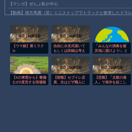
【マンガ】ぜんぶ私が中心
【動画】両方馬鹿（笑）ミニストップでトラックと衝突したドラレ
【動画】地震発生時の熊本総合病院の手術室の様子が(((ﾟДﾟ)))
【動画】野菜売りのおじさんにドローンを特攻させるおそロシア
【動画】首都高で4tトラックが原因の玉突き事故に巻き込まれた
【ウマ娘】策ミラク
自由に水見式描いて
「みんなの演奏を被
【朗報】大人気漫画「GANTZ」がAmazonでなんと全巻100円ｗ
ル
もしくは詳細は考え
災地に届けよう!」と
【動画】サッカーの試合中の落雷で選手1人が死亡、12人が負傷し
ず念能力名だけ捏造
か言い出した吹奏楽
して描いて
部の顧問、だが泊ま
まだ墓石があるだけマシと見るべきか。今はもう合葬墓ばかり
る場所やご飯は現地
のお寺とかホテルと
【動画】新型のさすまた、限界突破ｗｗｗｗｗｗ
か……
【Xの車窓から】整備
【朗報】セブイレ店
【悲報】「太鼓の達
【謎】広島県が頑なに「はだしのゲンコラボ喫茶」をやらない理
士が2度見する現場猫
員、次はピザ職人に
人」で発作を起こし
案件 ほか
たチーズ牛丼、SNS
ヒロインが死ぬアニメって四月は君の嘘くらいしかないような
で晒され嘲笑の的に
されるｗｗｗｗ
Powered by livedoor 相互RSS