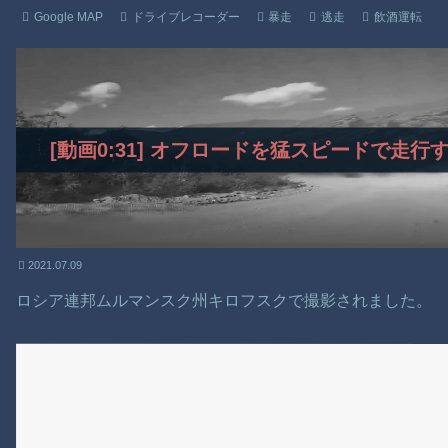
Google MAP
ドライブレコーダー
暴走
逃走
飲酒運転
[動画0:31] オフロードを猛スピードで走
2021.07.09
ロシア連邦ムルマンスク州キロフスクで撮影されました。