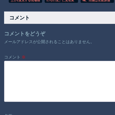
士が2度見する現場猫
のちの党」に党名変
鳴、売値は生産原価
案件 ほか
更 “脱・山本太郎”へ
の半分以下に…コメ
山本譲司新代表のも
農家 「政府には何の
と臨時総会など開催
期待もできない。高
コメント
市総理は何を考えて
いるのかな。分から
ん。もう愛想尽かし
た」[8/5]
コメントをどうぞ
メールアドレスが公開されることはありません。
コメント
※