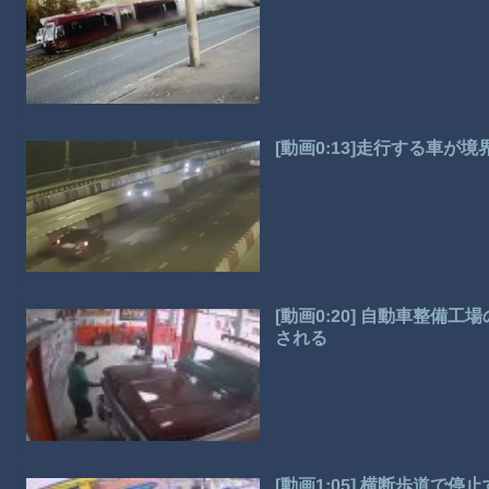
[動画0:13]走行する車が
[動画0:20] 自動車整
される
[動画1:05] 横断歩道