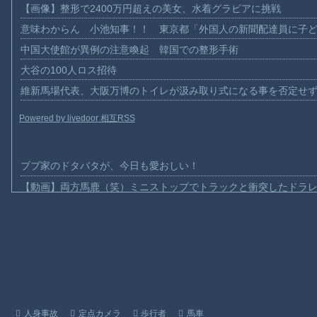
【画像】整形で2400万円超えの美女、水着グラビアに挑戦
意味わからん 小池知事！！ 東京都「外国人の新聞配達員に子
中国大使館が異例の注意喚起 韓国での整形手術
大谷の100人ロス招待
維新馬場代表、大阪万博のトイレが汲み取り式になる事を否定せ
Powered by livedoor 相互RSS
ブブ家のドタバタが、今日も愛おしい！
【動画】両方馬鹿（笑）ミニストップでトラックと衝突したドラレ
【動画】地震発生時の熊本総合病院の手術室の様子が(((ﾟДﾟ)))
【動画】野菜売りのおじさんにドローンを特攻させるおそロシア
【動画】首都高で4tトラックが原因の玉突き事故に巻き込まれた
【朗報】大人気漫画「GANTZ」がAmazonでなんと全巻100円ｗ
【動画】サッカーの試合中の落雷で選手1人が死亡、12人が負傷し
まだ墓石があるだけマシと見るべきか。今はもう合葬墓ばかり
人身事故
定点カメラ
歩行者
馬車