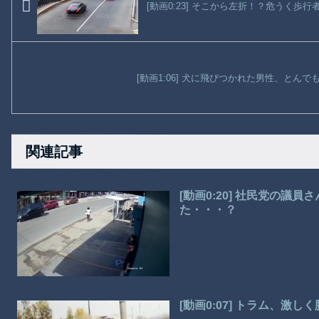
[動画0:23] そこから左折！？危うく歩
[動画1:06] 犬に飛びつかれた男性、とん
関連記事
[動画0:20] 社民党の議
た・・・？
[動画0:07] トラム、激