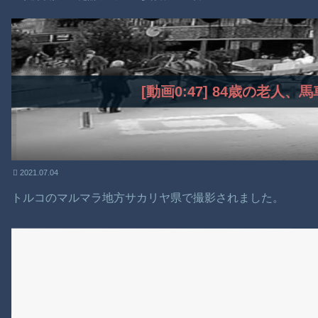
【動画】新型のさすまた、限界突破ｗｗｗｗｗｗ
【謎】広島県が頑なに「はだしのゲンコラボ喫茶」をやらない理
ヒロインが死ぬアニメって四月は君の嘘くらいしかないような
Powered by livedoor 相互RSS
[動画0:47] 84歳の老人
2021.07.04
トルコのマルマラ地方サカリヤ県で撮影されました。