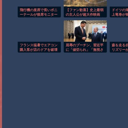
飛行機の座席で長いポニ
【ファン歓喜】史上最弱
ドイツの
ーテールが後席モニター
の主人公が超大作映画
上竜巻が
を塞ぐ迷惑行為！！
に!? スペランカー愛が凄
然！！
すぎたｗ
フランス猛暑でエアコン
屈辱のプーチン、習近平
森を走る
購入客が店のドアを破壊
に「値切られ」「無視さ
リズリー
し殺到！！
れ」まるで主従関係…ロ
怖のGoP
シアが中国の属国になり
つつある！