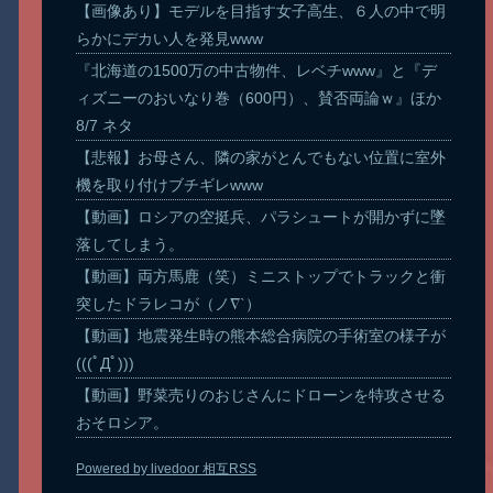
【画像あり】モデルを目指す女子高生、６人の中で明
らかにデカい人を発見www
『北海道の1500万の中古物件、レベチwww』と『デ
ィズニーのおいなり巻（600円）、賛否両論ｗ』ほか
8/7 ネタ
【悲報】お母さん、隣の家がとんでもない位置に室外
機を取り付けブチギレwww
【動画】ロシアの空挺兵、パラシュートが開かずに墜
落してしまう。
【動画】両方馬鹿（笑）ミニストップでトラックと衝
突したドラレコが（ノ∇`）
【動画】地震発生時の熊本総合病院の手術室の様子が
(((ﾟДﾟ)))
【動画】野菜売りのおじさんにドローンを特攻させる
おそロシア。
Powered by livedoor 相互RSS