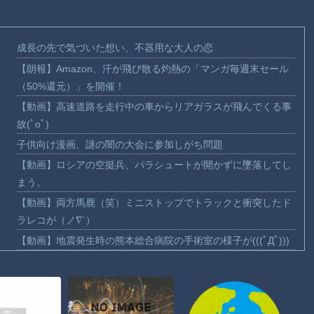
成長の先で気づいた想い、不器用な大人の恋
【朗報】Amazon、汗が飛び散る灼熱の「マンガ毎週末セール
（50%還元）」を開催！
【動画】高速道路を走行中の車からリアガラスが飛んでくる事
故(ﾟoﾟ)
子供向け漫画、謎の闇の大会に参加しがち問題
【動画】ロシアの空挺兵、パラシュートが開かずに墜落してし
まう。
【動画】両方馬鹿（笑）ミニストップでトラックと衝突したド
ラレコが（ノ∇`）
【動画】地震発生時の熊本総合病院の手術室の様子が(((ﾟДﾟ)))
【動画】野菜売りのおじさんにドローンを特攻させるおそロシ
ア。
【朗報】大人気漫画「GANTZ」がAmazonでなんと全巻100円