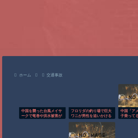
ホーム
交通事故
中国を襲った台風メイサ
フロリダの釣り場で巨大
中国「ア
ークで竜巻や洪水被害が
ワニが男性を追いかける
子乗って
広がる！！
恐怖の瞬間！！
頼ってる
ン輸出禁