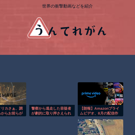
世界の衝撃動画などを紹介
メリカさぁ、調
警察から逃走した容疑者
【朗報】Amazonプライ
るからお前らが
が劇的に取り押さえられ
ムビデオ、8月の配信作
軍用中国ドロー
る瞬間！！
品が異次元の凄さ！体感
止するわw」
気温50度越えへ