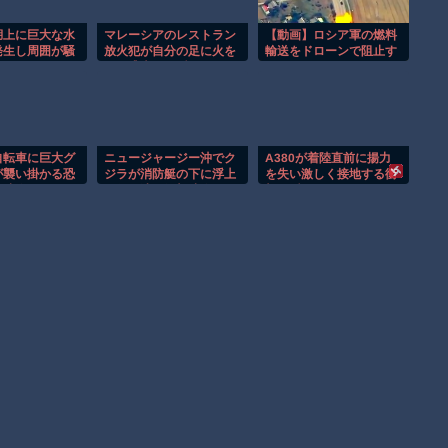
湖上に巨大な水
マレーシアのレストラン
【動画】ロシア軍の燃料
発生し周囲が騒
放火犯が自分の足に火を
輸送をドローンで阻止す
つけ逃走する瞬間！！
るウクライナ。
自転車に巨大グ
ニュージャージー沖でク
A380が着陸直前に揚力
が襲い掛かる恐
ジラが消防艇の下に浮上
を失い激しく接地する衝
ro映像！！
し船が沈む衝撃映像！！
撃の瞬間！！