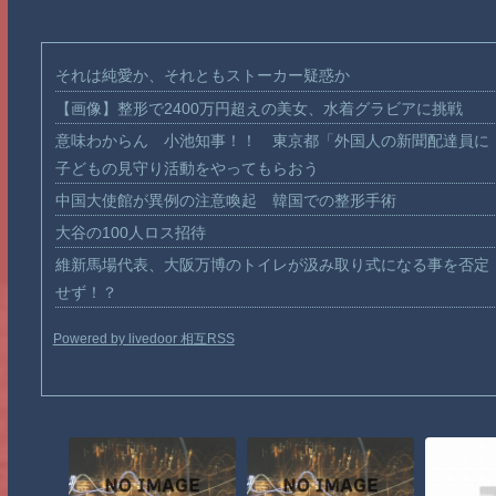
それは純愛か、それともストーカー疑惑か
【画像】整形で2400万円超えの美女、水着グラビアに挑戦
意味わからん 小池知事！！ 東京都「外国人の新聞配達員に
子どもの見守り活動をやってもらおう
中国大使館が異例の注意喚起 韓国での整形手術
大谷の100人ロス招待
維新馬場代表、大阪万博のトイレが汲み取り式になる事を否定
せず！？
Powered by livedoor 相互RSS