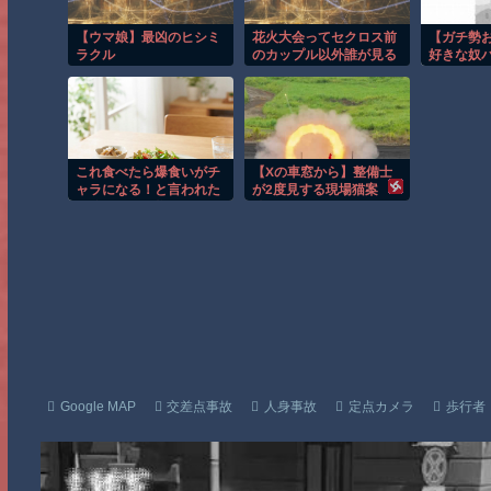
【ウマ娘】最凶のヒシミ
花火大会ってセクロス前
【ガチ勢お
ラクル
のカップル以外誰が見る
好きな奴パ
んだよ
ホ用のス
てる？コ
てくれ
これ食べたら爆食いがチ
【Xの車窓から】整備士
ャラになる！と言われた
が2度見する現場猫案
ら信じそうな物
件 ほか
Google MAP
交差点事故
人身事故
定点カメラ
歩行者