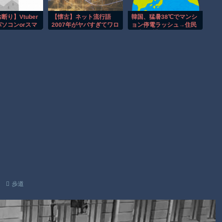
ｗｗｗｗｗｗ
まだ墓石があるだけマシと見るべきか。今はもう合葬墓ばかり
断り】Vtuber
【懐古】ネット流行語
韓国、猛暑38℃でマンシ
ソコンorスマ
2007年がヤバすぎてワロ
ョン停電ラッシュ→住民
【動画】新型のさすまた、限界突破ｗｗｗｗｗｗ
ピーカー何使っ
ッタァｗｗｗｗｗｗｗｗ
が車へ避難
スパ良いの教え
ｗｗｗｗｗｗｗ
Powered by livedoor 相互RSS
歩道