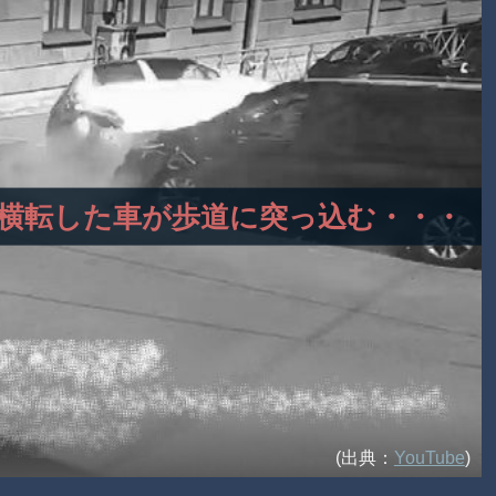
衝突！横転した車が歩道に突っ込む・・・
(出典：
YouTube
)