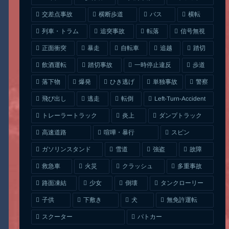
交差点事故
横断歩道
バス
横転
列車・トラム
追突事故
信号無視
転落
正面衝突
自転車
暴走
追越
踏切
一時停止違反
飲酒運転
踏切事故
歩道
ひき逃げ
単独事故
落下物
爆発
警察
Left-Turn-Accident
飛び出し
逃走
転倒
トレーラートラック
ダンプトラック
炎上
喧嘩・暴行
高速道路
スピン
ガソリンスタンド
雪道
強盗
故障
クラッシュ
多重事故
救急車
火災
タンクローリー
路面凍結
少女
倒壊
無免許運転
下敷き
子供
犬
スクーター
パトカー