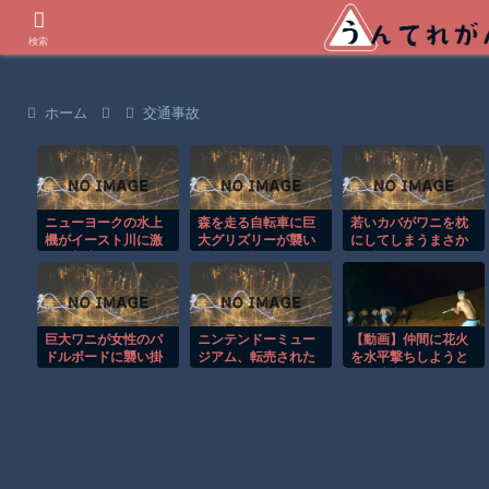
世界の衝撃動画などを紹介
検索
ホーム
交通事故
ニューヨークの水上
森を走る自転車に巨
若いカバがワニを枕
機がイースト川に激
大グリズリーが襲い
にしてしまうまさか
しく着水する恐怖の
掛かる恐怖のGoPro
の瞬間！！
瞬間！！
映像！！
巨大ワニが女性のパ
ニンテンドーミュー
【動画】仲間に花火
ドルボードに襲い掛
ジアム、転売された
を水平撃ちしようと
かる恐怖の瞬間！！
チケットで入館不可
して障害を負ったか
のケースも―改めて
もしれない事故。
公式サイトからの購
入を呼びかけ