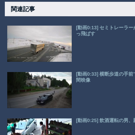
関連記事
[動画0:13] セミトレ
っ飛ばす
[動画0:33] 横断歩道の
間映像
[動画0:25] 飲酒運転の