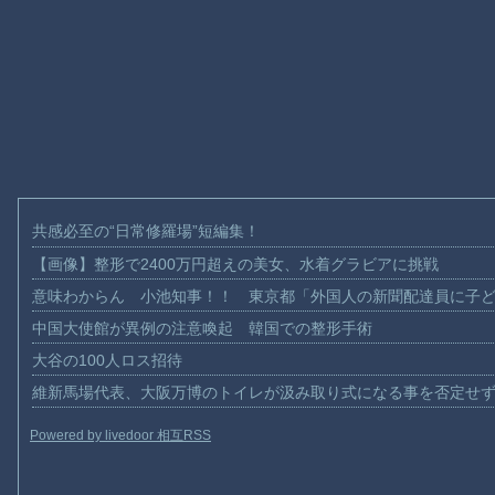
共感必至の“日常修羅場”短編集！
【画像】整形で2400万円超えの美女、水着グラビアに挑戦
意味わからん 小池知事！！ 東京都「外国人の新聞配達員に子
中国大使館が異例の注意喚起 韓国での整形手術
大谷の100人ロス招待
維新馬場代表、大阪万博のトイレが汲み取り式になる事を否定せ
Powered by livedoor 相互RSS