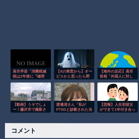
高市早苗「消費税減
【Xの車窓から】オー
【海外の反応】高市
税は2年後に『確実
ビスかと思ったら野
首相「外国人に対し
に』8％に戻す！最後
生の炊飯器で草 ほ
てフレンドリーでな
まで責任を持つ！こ
か
いイメージを避けた
れは私の『覚悟』
い」 → 「建前文化の
だ！」
極み」「政治家が一
般人の排外感情を後
【動画】うそでしょ
渡邊渚さん「私が
【悲報】人生初彼女
押ししちゃってる感
ー！藤沢市で撮影さ
PTSDと診断された当
ができて1年付き合っ
ある」
れた予測可能割合が
時、世間はまだPTSD
て別れた訳だが
気になる事故のドラ
という言葉は浸透さ
レコ。
れていませんでし
コメント
た」