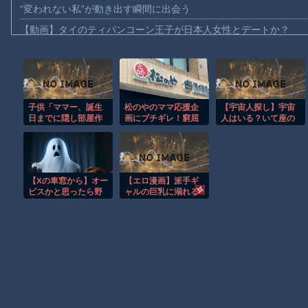
“変われない私”が動き出す瞬間に出会う
【動画】タイのティパンコーン王子が日本人女性とデートか？
お前らがメイドイン韓国で認めてるもの 「キムチ」あと3つは？
AmazonのアツさMax！心も踊る「マンガ毎週末セール（50%還
【動画】これはお見事。中国重慶市で珍しい事故が撮影される。
子供「ママー、誕生
松のやのママ応援企
【宇宙人探し】宇宙
【画像】十二支合体！！ところでその前足、猫じゃね？
日までに隠し部屋作
画にブチギレ！窮屈
人はいる？いて座の
【動画】ロシア軍のドローンをネット発射装置で撃墜するウクラ
って」母親「わかっ
な世の中になってる
方角から72秒間捉え
た」
やん
た強い電波、50年間
【動画】逃げる判断はやっ！埼玉でスマホ運転のプリウスに当て
正体分からぬ
「Wow！信号」…
【動画】よく助けられたな。岐阜の川で外国人が溺れてしまう事
「合理的に考える
【Xの車窓から】オー
【エロ漫画】派手ギ
と、宇宙人からの信
渡邊渚さん「私がPTSDと診断された当時、世間はまだPTSDと
ビスかと思ったら野
ャルの巨乳に溺れる
号の可能性」
生の炊飯器で草 ほ
夜、ホテルで見せる
【朗報】Amazon、汗が飛び散る灼熱の「マンガ毎週末セール（5
か
露骨でありながら純
愛を語る中出しセッ
クスｗ
Powered by livedoor 相互RSS