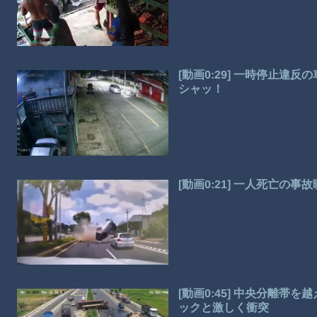
[動画0:29] 一時停止
シャッ！
[動画0:21] 一人死亡
[動画0:45] 中央分離
ックと激しく衝突