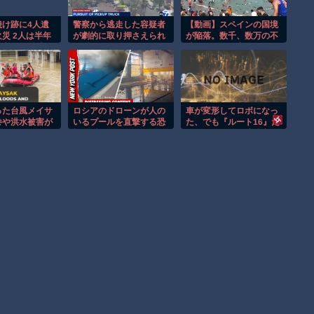
焼け跡に4人遺
警察から逃走した容疑者
【動画】スペインの国境
災 2人は半年
が劇的に取り押さえられ
が陥落。数千、数万の不
亡か 八街市
る瞬間！！
法移民が押し寄せる。
った台風メイサ
ロシアのドローンが人の
車が変形してロボになっ
巻や洪水被害が
いるプールを直撃する恐
た、でも『ルート16』だ
！
怖の瞬間！！
った―41年ぶり完全新作
『ROUTE16R』開発者イ
ンタビュー。新旧スタッ
フが語るシリーズの魂。
そして41年前、たった1
人のために手作業で直し
た世界に1本