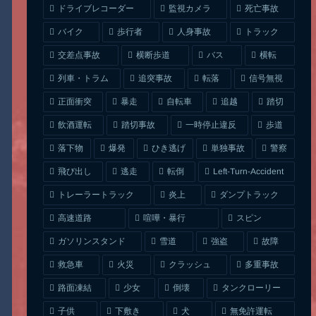
ドライブレコーダー
監視カメラ
死亡事故
人身事故
トラック
バイク
歩行者
交差点事故
横断歩道
バス
横転
列車・トラム
追突事故
信号無視
転落
正面衝突
自転車
暴走
追越
踏切
一時停止違反
飲酒運転
踏切事故
歩道
ひき逃げ
単独事故
落下物
爆発
警察
Left-Turn-Accident
飛び出し
逃走
転倒
トレーラートラック
ダンプトラック
炎上
喧嘩・暴行
高速道路
スピン
ガソリンスタンド
雪道
強盗
故障
クラッシュ
多重事故
救急車
火災
タンクローリー
路面凍結
少女
倒壊
無免許運転
下敷き
子供
犬