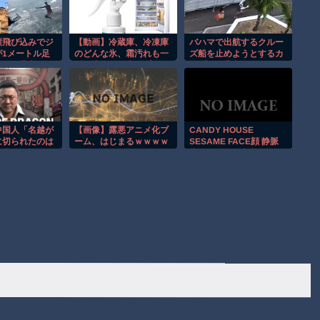
崖飛び込みでジ
【動画】冷蔵庫、冷凍庫
バハマで出航するクルー
が1メートル足
のどんな氷、霜汚れも一
ズ船を止めようとするカ
た男の悲劇。
瞬で溶かす除氷スプレー
ップルの悲劇！！
発売！
中国人「名越が
【画像】露悪アニメ化ブ
CANDY HOUSE
に切られたのは
ーム、はじまるｗｗｗｗ
SESAME FACE顔 静脈
発者が無能なの
ｗｗｗ
指紋 ICカード認証 スマ
実力が上がった
ートロック 工事不要が激
安！