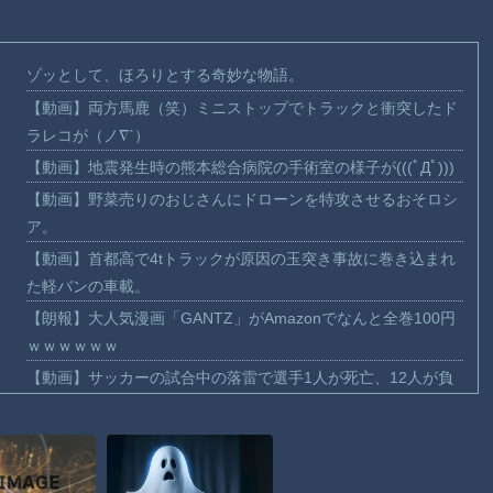
ゾッとして、ほろりとする奇妙な物語。
【動画】両方馬鹿（笑）ミニストップでトラックと衝突したド
ラレコが（ノ∇`）
【動画】地震発生時の熊本総合病院の手術室の様子が(((ﾟДﾟ)))
【動画】野菜売りのおじさんにドローンを特攻させるおそロシ
ア。
【動画】首都高で4tトラックが原因の玉突き事故に巻き込まれ
た軽バンの車載。
【朗報】大人気漫画「GANTZ」がAmazonでなんと全巻100円
ｗｗｗｗｗｗ
【動画】サッカーの試合中の落雷で選手1人が死亡、12人が負
傷した事故。
まだ墓石があるだけマシと見るべきか。今はもう合葬墓ばかり
【動画】新型のさすまた、限界突破ｗｗｗｗｗｗ