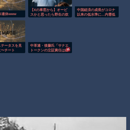
【謎】広島県が頑なに「はだしのゲンコラボ喫茶」をやらない
理由
【Xの車窓から】オービ
中国経済の成長がコロナ
5連休www
スかと思ったら野生の炊
以来の低水準に…内需低
ヒロインが死ぬアニメって四月は君の嘘くらいしかないような
飯器で草 ほか
迷と二極化で懸念される
日本企業の明暗 [7/30]
Powered by livedoor 相互RSS
ステータスを見
中革連・後藤氏「サナエ
に〜チート
トークンの立証責任は総
人のエロステー
理側にある。なぜ私が説
れるようになっ
明しなければならないの
乳ボーイッシュ
か」
『経験人数1
で脳破壊された