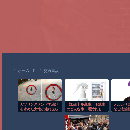
ホーム
交通事故
ガソリンスタンドで助け
【動画】冷蔵庫、冷凍庫
メルカリ
を求めた女性が連れ去ら
のどんな氷、霜汚れも一
なら法的
れる瞬間！！
瞬で溶かす除氷スプレー
発売！