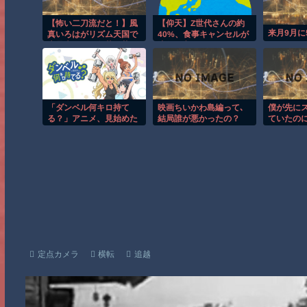
【怖い二刀流だと！】風
【仰天】Z世代さんの約
来月9月に
真いろはがリズム天国で
40%、食事キャンセルが
大暴走！？一条莉々華オ
流行り逝くwww
フコラボでハヤシライス
を食べるはずがまさかの
展開に！
「ダンベル何キロ持て
映画ちいかわ島編って､
僕が先に
る？」アニメ、見始めた
結局誰が悪かったの？
ていたの
らかなり面白いね。
BSS！他
タスを見
た僕が爆
幼馴染の
人』表示
件〜
定点カメラ
横転
追越