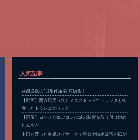
人気記事
共感必至の“日常修羅場”短編集！
【動画】両方馬鹿（笑）ミニストップでトラックと衝
突したドラレコが（ノ∇`）
【画像】ヨッメがエアコンに謎の装置を取り付け始め
たんやが
中国を襲った台風メイサークで竜巻や洪水被害が広が