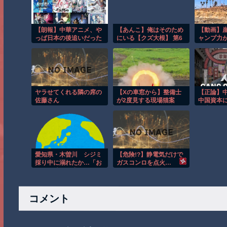
【朗報】中華アニメ、や
【あんこ】俺はそのため
【動画】
っぱ日本の後追いだった
にいる【クズ大根】 第6
ャンプ力
ｗｗｗｗｗｗｗｗｗｗ
話 ふぅー！ 見ろよこの
りなかっ
面!!! 最高DAZEーーー!!!
ヤラせてくれる隣の席の
【Xの車窓から】整備士
【正論】
佐藤さん
が2度見する現場猫案
中国資本
件 ほか
日本の開
と俺等の
から」
愛知県・木曽川 シジミ
【危険!?】静電気だけで
採り中に溺れたか…「お
ガスコンロを点火…
ーい」助けを求めながら
川に沈んでいく76歳男性
意識不明の状態で発見さ
れるも搬送先で死亡 8/3
コメント