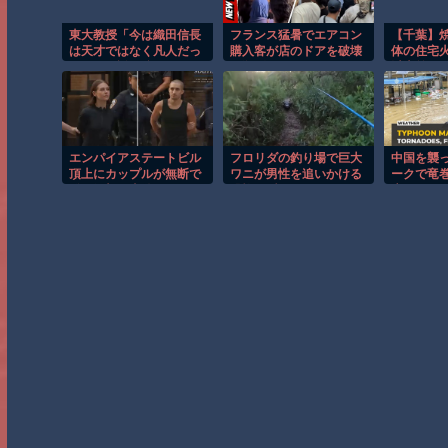
東大教授「今は織田信長
フランス猛暑でエアコン
【千葉】
は天才ではなく凡人だっ
購入客が店のドアを破壊
体の住宅火
たという説が強いがそれ
し殺到！！
以上前に死
は違うと思う」
エンパイアステートビル
フロリダの釣り場で巨大
中国を襲
頂上にカップルが無断で
ワニが男性を追いかける
ークで竜
登る衝撃の事件！！
恐怖の瞬間！！
広がる！