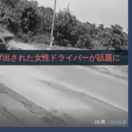
！投げ出された女性ドライバーが話題に
(出典：
Itemfix
)