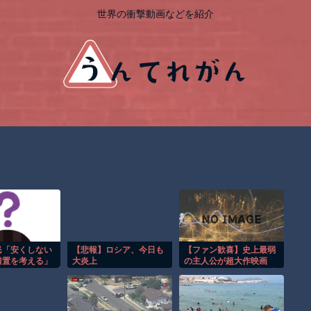
世界の衝撃動画などを紹介
民「安くしない
【悲報】ロシア、今日も
【ファン歓喜】史上最弱
措置を考える」
大炎上
の主人公が超大作映画
に!? スペランカー愛が凄
すぎたｗ