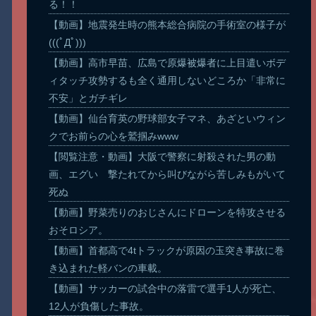
る！！
【動画】地震発生時の熊本総合病院の手術室の様子が
(((ﾟДﾟ)))
【動画】高市早苗、広島で原爆被爆者に上目遣いボデ
ィタッチ攻勢するも全く通用しないどころか「非常に
不安」とガチギレ
【動画】仙台育英の野球部女子マネ、あざといウィン
クでお前らの心を鷲掴みwww
【閲覧注意・動画】大阪で警察に射殺された男の動
画、エグい 撃たれてから叫びながら苦しみもがいて
死ぬ
【動画】野菜売りのおじさんにドローンを特攻させる
おそロシア。
【動画】首都高で4tトラックが原因の玉突き事故に巻
き込まれた軽バンの車載。
【動画】サッカーの試合中の落雷で選手1人が死亡、
12人が負傷した事故。