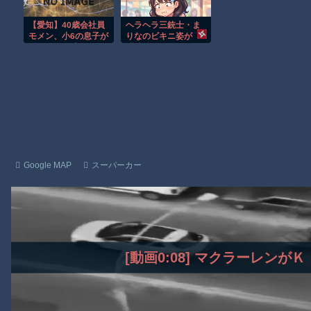
せたい」
【動画】これは怖い。三重の国道23号で撮影された避けようがな
【愛知】40歳会社員
ヘラヘラ三銃士・ま
【悲報】テレ東の若手女子アナ「国民が勝手に我々取材陣にカメ
モメン、小6の息子が
りなのビキニ姿が
溺れた為、助けよう
「叶姉妹じゃん」
ｗｗｗｗ
として溺れる なお息
「偽乳だわ」と話題
子は妻が救出
本人は「胸は加工は
Amazon「マンガ毎週末セール（50%還元）」アツいスポーツマ
してないので…」
Powered by livedoor 相互RSS
Google MAP
スーパーカー
[動画0:08] マクラーレンが