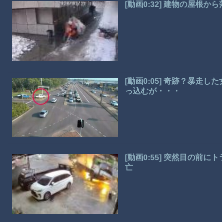
[動画0:32] 建物の屋根
[動画0:05] 奇跡？暴
っ込むが・・・
[動画0:55] 突然目の
亡