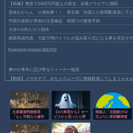
【画像】整形で2400万円超えの美女、水着グラビアに挑戦
意味わからん 小池知事！！ 東京都「外国人の新聞配達員に子
中国大使館が異例の注意喚起 韓国での整形手術
大谷の100人ロス招待
維新馬場代表、大阪万博のトイレが汲み取り式になる事を否定せ
Powered by livedoor 相互RSS
爽やか青年に忍び寄るストーカー疑惑
【動画】メガネデブ、めちゃスムーズに無銭飲食してしまうｗｗ
【動画】女子アナ「流しそうめん初体験します！ズズッズッ…ズ
【動画】迎撃ミサイルを避けながら船舶にドローンを突撃させる
【動画】大阪のゲリラ豪雨を生駒山の山頂から撮影したビデオが
元原爆資料館館長
【Xの車窓から】オー
韓国人「北朝鮮が42
【動画】イッヌ、煽ってしまう
「もし可能なら修学
ビスかと思ったら野
日ぶりに単距離弾道
【動画】ゴルフ中の嵐を撮影していた男性が雷に打たれる事故。
旅行や平和学習の小
生の炊飯器で草 ほ
ミサイルを発射…韓
学生に腐敗した遺体
か
米は『すぐに対応可
【画像】地球上で最も珍しい茶色いパンダｗｗｗ
の臭いを再現し嗅が
能』と強調」