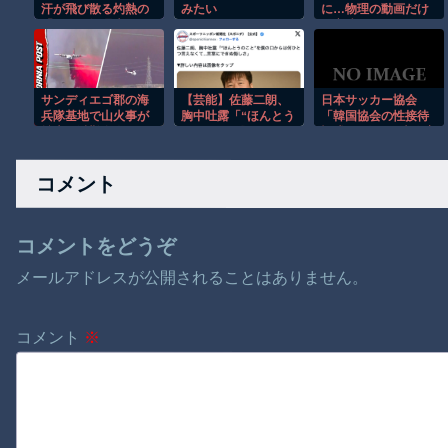
汗が飛び散る灼熱の
みたい
に…物理の動画だけ
「マンガ毎週末セー
は永遠に見ていられ
ル（50%還元）」を
るｗ
開催！
サンディエゴ郡の海
【芸能】佐藤二朗、
日本サッカー協会
兵隊基地で山火事が
胸中吐露「“ほんとう
「韓国協会の性接待
拡大し避難命令！！
のこと”を僕の口から
疑惑で4人の日本人審
は何ひとつ言えなく
判員を調査中。調査
て… 言葉にできぬ
後に結果を公表す
コメント
悔しさ
る」
コメントをどうぞ
メールアドレスが公開されることはありません。
コメント
※