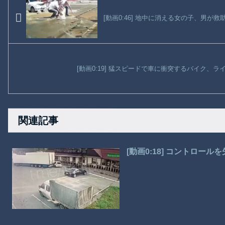
[動画0:46] 地中に消える女の子、男
[動画0:19] 猛スピードで車に衝突するバイク、
関連記事
[動画0:18] コントロ