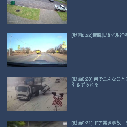
[動画0:22]横断歩道で
[動画0:28] 何でこん
引きずられる
[動画0:21] ドア開き事