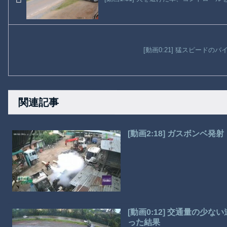
[動画0:21] 猛スピードの
関連記事
[動画2:18] ガスボンベ
[動画0:12] 交通量の
った結果