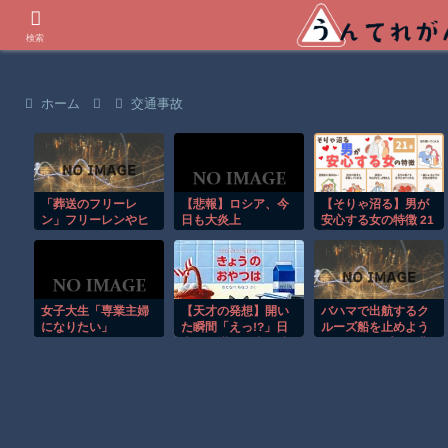
世界の衝撃動画などを紹介
検索
ホーム
交通事故
「葬送のフリーレ
【悲報】ロシア、今
【そりゃ沼る】男が
ン」フリーレンやヒ
日も大炎上
安心する女の特徴 21
ンメル、ミミックま
選
でちょこんとお座
り!? アクスタやID風
アクリルカードなど
新グッズ先行販売フ
女子大生「専業主婦
【天才の発想】開い
バハマで出航するク
ェアを開催中♪
になりたい」
た瞬間「えっ!?」日
ルーズ船を止めよう
本の仕掛け絵本が凄
とするカップルの悲
すぎたｗ
劇！！