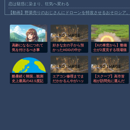
恋は疑惑に染まり、狂気へ変わる
【動画】野菜売りのおじさんにドローンを特攻させるおそロシア
【動画】首都高で4tトラックが原因の玉突き事故に巻き込まれた
【朗報】大人気漫画「GANTZ」がAmazonでなんと全巻100円ｗ
【動画】サッカーの試合中の落雷で選手1人が死亡、12人が負傷し
高齢になるにつれて
好きな女の子から預
【Xの車窓から】整備
まだ墓石があるだけマシと見るべきか。今はもう合葬墓ばかり
気を付けるべき事
かったHDDの中か
士が2度見する現場猫
【動画】名古屋栄で不良外人が警察官を突き飛ばす。逮捕しろや
ら、とんでもないモ
案件 ほか
ノを発見してしまっ
【動画】新型のさすまた、限界突破ｗｗｗｗｗｗ
た
【話題】河内長野市で警官が包丁男に発砲したシーンのモザ無し
酷暑続く韓国…観測
エアコン修理までま
【スクープ】高市首
【謎】広島県が頑なに「はだしのゲンコラボ喫茶」をやらない理
史上最高の42.5度記
だかかるんやがハッ
相が訪問先に選んだ
録
カ油で凌ぐしかない
避難所、突貫工事で
ヒロインが死ぬアニメって四月は君の嘘くらいしかないような
のか…？?「キンキン
エアコン設置し寸前
タマタマに塗りたく
になってベッドを配
って扇風機に当たれ
布していたことが発
Powered by livedoor 相互RSS
ば冷える」
覚www