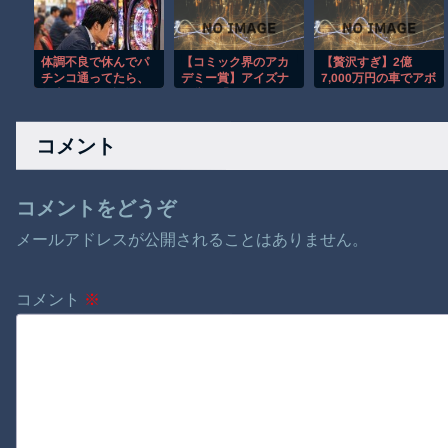
味そうな雰囲気
体調不良で休んでパ
【コミック界のアカ
【贅沢すぎ】2億
チンコ通ってたら、
デミー賞】アイズナ
7,000万円の車でアボ
数十日単位の証拠写
ー賞で「マジンガー
カドを買いに行く男
真撮られて会社クビ
Z」や「デビルマン」
ｗ
になった
の永井豪さん、 2024
コメント
年に逝去された鳥山
明さんが殿堂入り。
「Dr.スランプ」「ド
ラゴンボール」
コメントをどうぞ
メールアドレスが公開されることはありません。
コメント
※