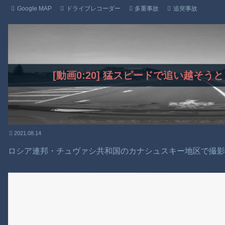
Google MAP
ドライブレコーダー
多重事故
追突事故
[動画0:20] 猛スピードで追い越そ
2021.08.14
ロシア連邦・チュヴァシ共和国のカナシュスキー地区で撮