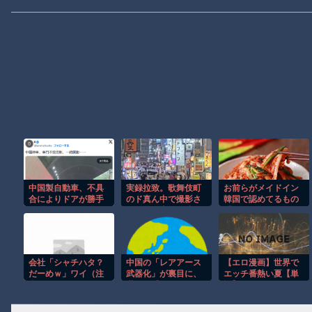
中国製自動車、不具
実録拉致。歌舞伎町
お前らがメイドイン
合によりドアが勝手
のド真ん中で撮影さ
韓国で認めてるもの
に開いてしまう件
れた拉致事件の映像
「キムチ」あと3つ
がこちら。
は？
会社「シャチハタ？
中国の「レアアース
【エロ漫画】世界で
だーめｗ」ワイ（注
武器化」が裏目に、
エッチ番熱い夏【単
意されるまでシャチ
世界で重レアアース
話】
ハタ使ったろｗ）→8
供給網の構築が加速
年後ｗｗｗｗｗｗｗ
－米メディア [8/6]