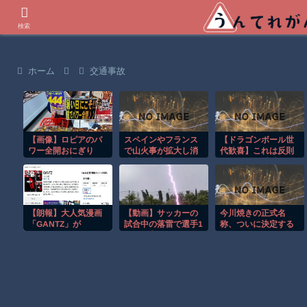
世界の衝撃動画などを紹介
検索
ホーム
交通事故
【画像】ロピアのパ
スペインやフランス
【ドラゴンボール世
ワー全開おにぎり
で山火事が拡大し消
代歓喜】これは反則
444円 魅力的すぎ
防士が消火活動！！
ｗ ピッコロ大魔王の
て草ｗｗｗｗｗｗｗ
エッグスタンドが欲
しすぎる！
【朗報】大人気漫画
【動画】サッカーの
今川焼きの正式名
「GANTZ」が
試合中の落雷で選手1
称、ついに決定する
Amazonでなんと全
人が死亡、12人が負
ｗｗｗｗｗｗ
巻100円ｗｗｗｗｗ
傷した事故。
ｗ