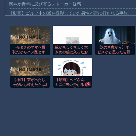
爽やか青年に忍び寄るストーカー疑惑
【動画】ゴルフ中の嵐を撮影していた男性が雷に打たれる事故。
【画像】地球上で最も珍しい茶色いパンダｗｗｗ
【動画】これは怖い。三重の国道23号で撮影された避けようがな
【動画】バイクの少年を無理やり止めるパトカーが怖いｗｗｗｗ
トモダチのママ〜爆
親がちょくちょく大
【Xの車窓から】オー
【動画】世界一過酷なオフロードレースのコース設計が絶対にお
乳だからハメ墜とす
きめの袋に入ったお
ビスかと思ったら野
【悲報】テレ東の若手女子アナ「国民が勝手に我々取材陣にカメ
編〜
徳用のかつお節を買
生の炊飯器で草 ほ
ってくる。ある日俺
か
ｗｗｗｗ
が偶々その近くにい
た時にその袋の真ん
【珍事】サッカーの試合が原因で交通事故が起きてしまう。
中辺りに 五百円玉く
【神収】芽が出たじ
【動画】ヘビさん、
らいの穴が空いてい
Amazon「マンガ毎週末セール（50%還元）」アツいスポーツマ
ゃがいも植えたら…3
カニに襲い掛かるも
るのを見つけた。
ヶ月後にまさかの光
一方的に敗北ｗｗｗ
【動画】ビッグフットの正体が判明
【再】
景ｗ
ｗｗ
お前らがメイドイン韓国で認めてるもの 「キムチ」あと3つは？
Powered by livedoor 相互RSS