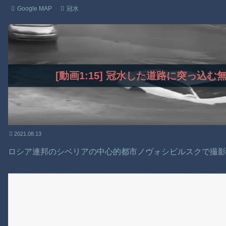
Google MAP
冠水
[動画1:15] 冠水した道路に突っ込
2021.08.13
ロシア連邦のシベリアの中心的都市ノヴォシビルスクで撮