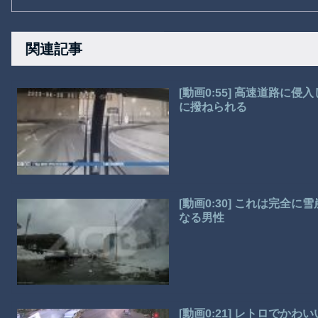
関連記事
[動画0:55] 高速道路
に撥ねられる
[動画0:30] これは完
なる男性
[動画0:21] レトロでか