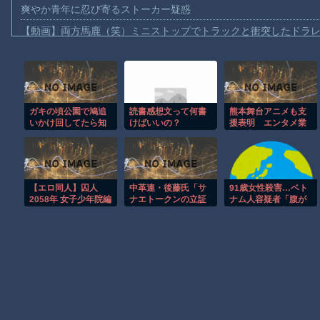
爽やか青年に忍び寄るストーカー疑惑
【動画】両方馬鹿（笑）ミニストップでトラックと衝突したドラレ
【動画】地震発生時の熊本総合病院の手術室の様子が(((ﾟДﾟ)))
【動画】野菜売りのおじさんにドローンを特攻させるおそロシア
【動画】首都高で4tトラックが原因の玉突き事故に巻き込まれた
ガキの頃公園で鳩追
読書感想文って何書
熊本舞台アニメも支
【朗報】大人気漫画「GANTZ」がAmazonでなんと全巻100円ｗ
いかけ回してたら知
けばいいの？
援表明 エンタメ業
【動画】サッカーの試合中の落雷で選手1人が死亡、12人が負傷し
らないジジイに怒ら
界の寄付ラッシュが
れた事が未だに納得
熱すぎる
まだ墓石があるだけマシと見るべきか。今はもう合葬墓ばかり
いってない
【動画】新型のさすまた、限界突破ｗｗｗｗｗｗ
【エロ同人】囚人
中革連・後藤氏「サ
91歳女性殺害…ベト
【謎】広島県が頑なに「はだしのゲンコラボ喫茶」をやらない理
2058年 女子少年院編
ナエトークンの立証
ナム人容疑者「腹が
責任は総理側にあ
減って盗みに入り、
ヒロインが死ぬアニメって四月は君の嘘くらいしかないような
る。なぜ私が説明し
頃した」
なければならないの
か」
Powered by livedoor 相互RSS