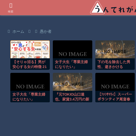
世界の衝撃動画などを紹介
検索
ホーム
愚か者
【そりゃ沼る】男が
女子大生「専業主婦
下の毛を除去した男
安心する女の特徴 21
になりたい」
性、逝きかける
選
⇒！！！
女子大生「専業主婦
『元TOKIO山口達
【ﾌｧﾝｻﾏﾘｨ】スーパー
になりたい」
也、家賃3.4万円の新
ボランティア尾畠春
居を公開』と『大谷
夫さん(86) が熊本入
のCMギャラ、流出
りへ「自分の飲む水
ｗ』ほか 8/4 ネタ
は自分で持ってい
く」「対価・飲食は
一切頂かない」