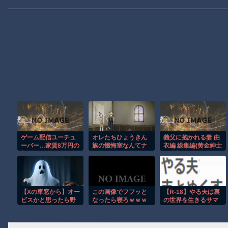
ゲーム配信ユーチュ
オレたちひょうきん
義父に抱かれる妻 由
ーバー…家賃8万円の
族の懺悔室なんてナ
衣編 総集編(黄金紳士
部屋で深夜配信→管
ウなヤングは知らん
倶楽部)｜FANZA同人
理会社から厳重注意
だろ
されてお気持ち表明
【Xの車窓から】オー
この画像でフフッと
【R-18】やる夫は裏
ビスかと思ったら野
なったら寝ろｗｗｗ
の世界を生きるサマ
生の炊飯器で草 ほ
ｗｗｗｗｗｗｗｗｗ
ナーのようです【オ
か
リジナルメガテ
ン】 第１話 デビ