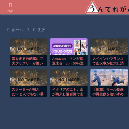
世界の衝撃動画などを紹介
検索
ホーム
失敗
森を走る自転車に巨
Amazon「マンガ毎
スペインやフランス
大グリズリーが襲い
週末セール（50%還
で山火事が拡大し消
掛かる恐怖のGoPro
元）」アツいスポー
防士が消火活動！！
映像！！
ツマンガ祭り最終日
到来！！！
スクーターが飛ん
イタリアのエトナ山
【衝撃】リール動画
だ!? とんでもない暴
が噴火し溶岩流で山
の再生数を追い求め
風で宙を舞う衝撃映
肌がオレンジに染ま
た男の失敗が怖くて
像ｗ
る！！
見れない(@_@;)