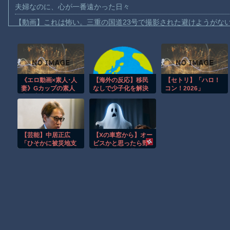
夫婦なのに、心が一番遠かった日々
【動画】これは怖い。三重の国道23号で撮影された避けようがな
【動画】バイクの少年を無理やり止めるパトカーが怖いｗｗｗｗ
【動画】世界一過酷なオフロードレースのコース設計が絶対にお
【悲報】テレ東の若手女子アナ「国民が勝手に我々取材陣にカメ
ｗｗｗｗ
《エロ動画×素人･人
【海外の反応】移民
【セトリ】「ハロ！
妻》Gカップの素人
なしで少子化を解決
コン！2026」
【珍事】サッカーの試合が原因で交通事故が起きてしまう。
妻を車内に誘い込み
するにはどうしたら
TOYOTA ARENA
下着のチェックをし
いいんだ？ → 「現代
TOKYO 8月8日昼・
【動画】急病人？横須賀の国道16号でおかしな事故が撮影される
て電マで欲情させて
の経済は人口増加を
夜公演セットリスト
ホテルで中出しセッ
前提としているから
Amazon「マンガ毎週末セール（50%還元）」アツいスポーツマ
クス
な」「福祉の崩壊も
【芸能】中居正広
【Xの車窓から】オー
ヤバい」
【動画】ビッグフットの正体が判明
「ひそかに被災地支
ビスかと思ったら野
援」か… 2016年の熊
生の炊飯器で草 ほ
お前らがメイドイン韓国で認めてるもの 「キムチ」あと3つは？
本地震直後には現地
か
で炊き出し
AmazonのアツさMax！心も踊る「マンガ毎週末セール（50%還
Powered by livedoor 相互RSS