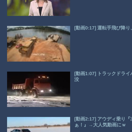
[動画0:17] 運転手飛び
[動画1:07] トラック
没
[動画2:17] アウディ
ぁ！』→大人気動画にｗ