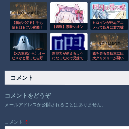
【脳がバグる】手も
ヒロインが死ぬアニ
【速報】紫咲シオン
足も口もフル稼働！
メって四月は君の嘘
ワンマンバンドが異
くらいしかないよう
次元すぎたｗ
な
【Xの車窓から】オー
超能力が使えるよう
森を走る自転車に巨
ビスかと思ったら野
になったので兄妹で
大グリズリーが襲い
生の炊飯器で草 ほ
限界まで極める事に
掛かる恐怖のGoPro
か
した件 第10話 これは
映像！！
私にゃあ判断つかな
コメント
いよ！！
コメントをどうぞ
メールアドレスが公開されることはありません。
コメント
※