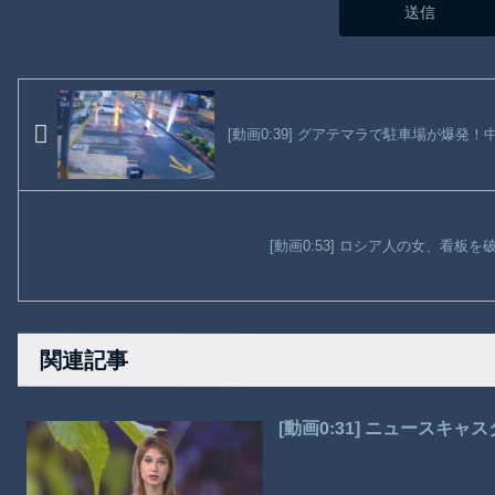
[動画0:39] グアテマラで駐車場が爆発
[動画0:53] ロシア人の女、看板
関連記事
[動画0:31] ニュースキ