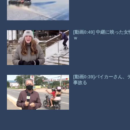
[動画0:49] 中継に映
ｗ
[動画0:39]バイカーさ
事故る