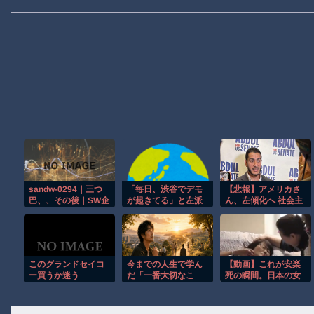
sandw-0294｜三つ
「毎日、渋谷でデモ
【悲報】アメリカさ
巴、、その後｜SW企
が起きてる」と左派
ん、左傾化へ 社会主
画｜ ウェット＆メッ
が心の拠り所にする
義のイスラム教徒が
シー
動画、目撃者から総
また選挙で勝ってし
ツッコミを食らって
ま
しまっており……
う・・・・・・・・
・
このグランドセイコ
今までの人生で学ん
【動画】これが安楽
ー買うか迷う
だ「一番大切なこ
死の瞬間。日本の女
と」を書いてけ
性がスイスで選んだ
選択。