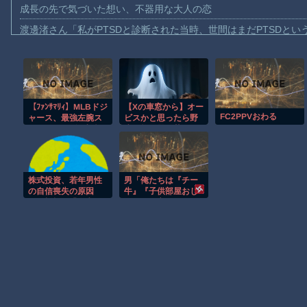
成長の先で気づいた想い、不器用な大人の恋
渡邊渚さん「私がPTSDと診断された当時、世間はまだPTSDと
【動画】自動ドアの仕組みを理解した富山のツバメが賢い。
【朗報】Amazon、汗が飛び散る灼熱の「マンガ毎週末セール（5
【動画】高速道路を走行中の車からリアガラスが飛んでくる事故(ﾟo
【ﾌｧﾝｻﾏﾘｨ】MLBドジ
【Xの車窓から】オー
子供向け漫画、謎の闇の大会に参加しがち問題
FC2PPVおわる
ャース、最強左腕ス
ビスかと思ったら野
【動画】ロシアの空挺兵、パラシュートが開かずに墜落してしま
クーバル（2年連続サ
生の炊飯器で草 ほ
イ・ヤング賞）を電
か
【動画】両方馬鹿（笑）ミニストップでトラックと衝突したドラレ
撃獲得…米報道、3連
覇へ死角なし
【動画】地震発生時の熊本総合病院の手術室の様子が(((ﾟДﾟ)))
株式投資、若年男性
男「俺たちは『チー
【朗報】大人気漫画「GANTZ」がAmazonでなんと全巻100円ｗ
の自信喪失の原因
牛』『子供部屋おじ
に-6割超が「人生の
さん』と言われても
まだ墓石があるだけマシと見るべきか。今はもう合葬墓ばかり
敗者」自認
耐えてきた…！！」
→女「女がネットで
言われてきた言葉が
Powered by livedoor 相互RSS
これ」