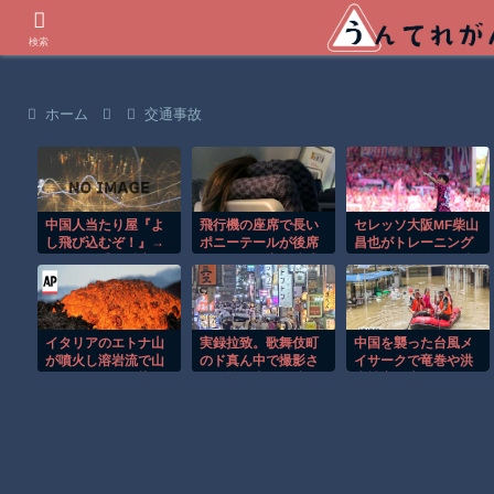
世界の衝撃動画などを紹介
検索
ホーム
交通事故
中国人当たり屋『よ
飛行機の座席で長い
セレッソ大阪MF柴山
し飛び込むぞ！』→
ポニーテールが後席
昌也がトレーニング
バス運転手の反応が
モニターを塞ぐ迷惑
マッチで負傷 左膝
強すぎて吹いたｗ
行為！！
複合靭帯損傷で長期
離脱へ
イタリアのエトナ山
実録拉致。歌舞伎町
中国を襲った台風メ
が噴火し溶岩流で山
のド真ん中で撮影さ
イサークで竜巻や洪
肌がオレンジに染ま
れた拉致事件の映像
水被害が広がる！！
る！！
がこちら。